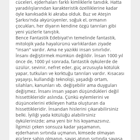
cüceleri, ejderhaları farklı kimliklerle tanıdık. Hatta
yaradılışlarından karakteristik özelliklerine kadar
öyle kanıksadık ki akraba olduk. Buz ve Ateşin
Şarkısı'nda akyürüyenler, soğuk el, ormanın
çocukları, her diyarın kendine özgü tanrıları gibi
yeni yüzlerle tanıştık.
Bence Fantastik Edebiyat'ın temelinde fantastik,
mitolojik yada hayalürünü varlıklardan ziyade
"insan" vardır. Ama ne yazıkki insan sınırlıdır.
İnsanı değiştirmek mümkün değildir. İnsan 1000 yıl
önce de, 1000 yıl sonrada, fantastik öykülerde de
üzülür, sevinir, nefret eder, güç arzusuyla kötülük
yapar, tutkuları ve korktuğu tanrıları vardır. Kısacası
yaşayışı, kullandığı teknoloji, yaşadığı ortam,
silahları, kanunları vb. değişebilir ama duyguları
değişmez. İnsanı insan yapan düşündükleri değil
hissettikleridir aslında. Çünkü eylemlerini ve
düşüncelerini etkileyen hatta oluşturan da
hissettikleridir. İnsandan hislerini çıkarabilirsiniz
belki. İyiliği yada kötülüğü alabilirsiniz
öykülerinizde; ama yeni bir his koyamazsınız.
İlgimizi çeken sonsuza kadar yaşamanın,
ejderhanın sırtında uçmanın, kimsede olmayan
güçlere sahip olmanın, savaş atının sırtında savaşa