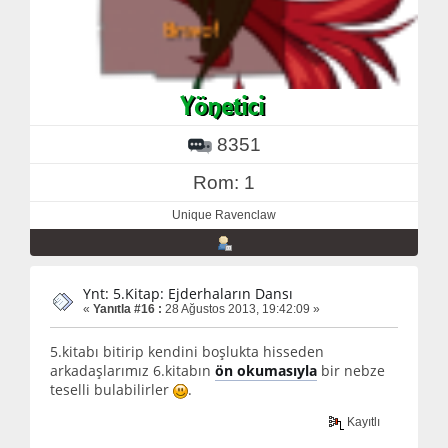
8351
Rom: 1
Unique Ravenclaw
Ynt: 5.Kitap: Ejderhaların Dansı
«
Yanıtla #16 :
28 Ağustos 2013, 19:42:09 »
5.kitabı bitirip kendini boşlukta hisseden
arkadaşlarımız 6.kitabın
ön okumasıyla
bir nebze
teselli bulabilirler
.
Kayıtlı