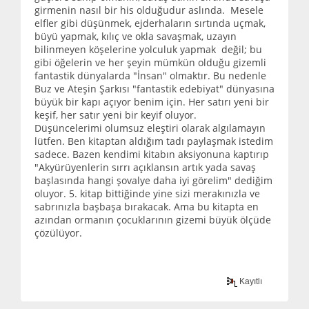
girmenin nasıl bir his olduğudur aslında. Mesele
elfler gibi düşünmek, ejderhaların sırtında uçmak,
büyü yapmak, kılıç ve okla savaşmak, uzayın
bilinmeyen köşelerine yolculuk yapmak değil; bu
gibi öğelerin ve her şeyin mümkün olduğu gizemli
fantastik dünyalarda "İnsan" olmaktır. Bu nedenle
Buz ve Ateşin Şarkısı "fantastik edebiyat" dünyasına
büyük bir kapı açıyor benim için. Her satırı yeni bir
keşif, her satır yeni bir keyif oluyor.
Düşüncelerimi olumsuz eleştiri olarak algılamayın
lütfen. Ben kitaptan aldığım tadı paylaşmak istedim
sadece. Bazen kendimi kitabın aksiyonuna kaptırıp
"Akyürüyenlerin sırrı açıklansın artık yada savaş
başlasında hangi şovalye daha iyi görelim" dediğim
oluyor. 5. kitap bittiğinde yine sizi merakınızla ve
sabrınızla başbaşa bırakacak. Ama bu kitapta en
azından ormanın çocuklarının gizemi büyük ölçüde
çözülüyor.
Kayıtlı