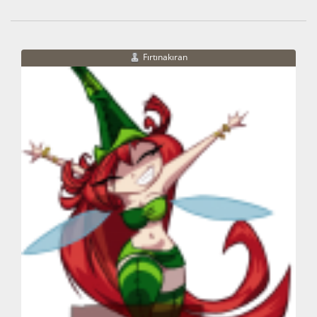
Fırtınakıran