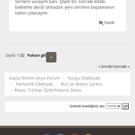
serilere vurayım bari. Şöyle bir sonraki kitabı
bekleme derdi olmadan yeni serilere başlamanın
tadını çıkarayım.
Kayıtlı
Sayfa:
1
[
2
]
Yukarı git
+
« önceki
sonraki »
Kayıp Rıhtım Arşiv Forum
Kurgu Edebiyatı
Fantastik Edebiyat
Buz ve Ateşin Şarkısı
Konu:
5.Kitap: Ejderhaların Dansı
Gitmek istediğiniz yer: