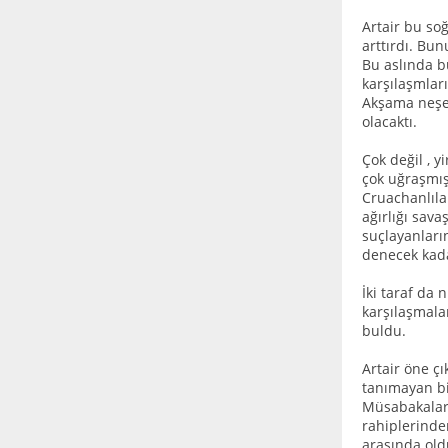
Artair bu soğ
arttırdı. Bun
Bu aslında b
karşılaşmlar
Akşama neşeyl
olacaktı.
Çok değil , 
çok uğraşmış
Cruachanlıla
ağırlığı sava
suçlayanları
denecek kada
İki taraf da 
karşılaşmala
buldu.
Artair öne çı
tanımayan bi
Müsabakaları
rahiplerinden
arasında old