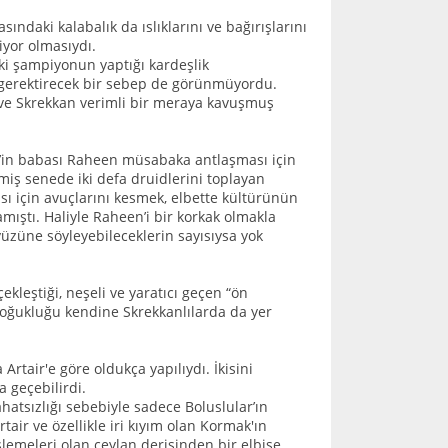
ındaki kalabalık da ıslıklarını ve bağırışlarını
liyor olmasıydı.
iki şampiyonun yaptığı kardeşlik
 gerektirecek bir sebep de görünmüyordu.
ak ve Skrekkan verimli bir meraya kavuşmuş
air’in babası Raheen müsabaka antlaşması için
iş senede iki defa druidlerini toplayan
 için avuçlarını kesmek, elbette kültürünün
mıştı. Haliyle Raheen’i bir korkak olmakla
züne söyleyebileceklerin sayısıysa yok
kleştiği, neşeli ve yaratıcı geçen “ön
soğukluğu kendine Skrekkanlılarda da yer
rtair'e göre oldukça yapılıydı. İkisini
 geçebilirdi.
hatsızlığı sebebiyle sadece Boluslular’ın
air ve özellikle iri kıyım olan Kormak'ın
emeleri olan ceylan derisinden bir elbise ,