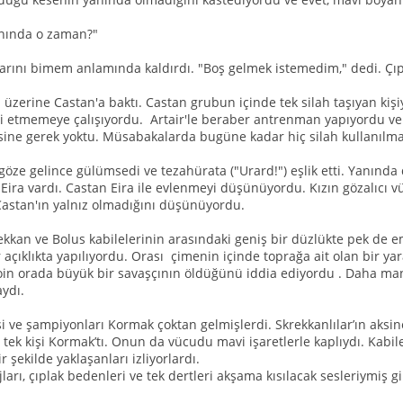
nında o zaman?"
rını bimem anlamında kaldırdı. "Boş gelmek istemedim," dedi. Çıp
 üzerine Castan'a baktı. Castan grubun içinde tek silah taşıyan ki
i etmemeye çalışıyordu. Artair'le beraber antrenman yapıyordu ve
ine gerek yoktu. Müsabakalarda bugüne kadar hiç silah kullanılmam
z göze gelince gülümsedi ve tezahürata ("Urard!") eşlik etti. Yanın
n Eira vardı. Castan Eira ile evlenmeyi düşünüyordu. Kızın gözalıc
stan'ın yalnız olmadığını düşünüyordu.
kkan ve Bolus kabilelerinin arasındaki geniş bir düzlükte pek de
 açıklıkta yapılıyordu. Orası çimenin içinde toprağa ait olan bir y
Eoin orada büyük bir savaşçının öldüğünü iddia ediyordu . Daha man
ydı.
si ve şampiyonları Kormak çoktan gelmişlerdi. Skrekkanlılar’ın aksi
 tek kişi Kormak’tı. Onun da vücudu mavi işaretlerle kaplıydı. Kabi
r şekilde yaklaşanları izliyorlardı.
arı, çıplak bedenleri ve tek dertleri akşama kısılacak sesleriymiş g