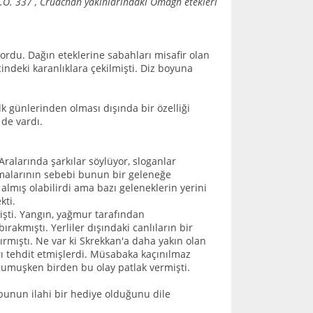
.Ö. 337 , Cruachan yakınlarındaki Omagh etekleri
rdu. Dağın eteklerine sabahları misafir olan
indeki karanlıklara çekilmişti. Diz boyuna
k günlerinden olması dışında bir özelliği
 de vardı.
Aralarında şarkılar söylüyor, sloganlar
olmalarının sebebi bunun bir geleneğe
mış olabilirdi ama bazı geleneklerin yerini
kti.
işti. Yangın, yağmur tarafından
akmıştı. Yerliler dışındaki canlıların bir
ırmıştı. Ne var ki Skrekkan'a daha yakın olan
rı tehdit etmişlerdi. Müsabaka kaçınılmaz
oğumuşken birden bu olay patlak vermişti.
i bunun ilahi bir hediye olduğunu dile