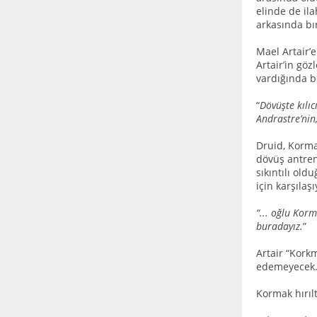
elinde de ila
arkasında bır
Mael Artair’
Artair’in gö
vardığında b
“
Dövüşte kılı
Andrastre’nin,
Druid, Kormak
dövüş antren
sıkıntılı ol
için karşılaşı
“... oğlu Korm
buradayız.
”
Artair “Kork
edemeyecek.
Kormak hırılt