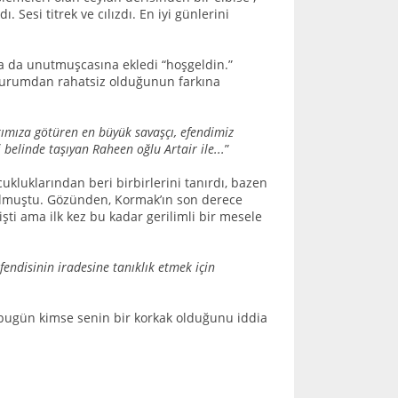
 Sesi titrek ve cılızdı. En iyi günlerini
a da unutmuşcasına ekledi “hoşgeldin.”
 durumdan rahatsiz olduğunun farkına
rımıza götüren en büyük savaşçı, efendimiz
 belinde taşıyan Raheen oğlu Artair ile...
”
cukluklarından beri birbirlerini tanırdı, bazen
olmuştu. Gözünden, Kormak’ın son derece
ti ama ilk kez bu kadar gerilimli bir mesele
efendisinin iradesine tanıklık etmek için
 bugün kimse senin bir korkak olduğunu iddia