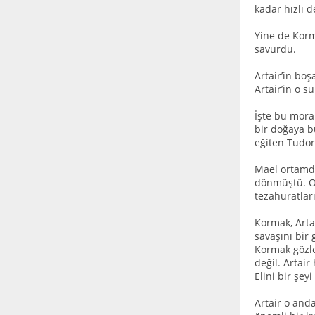
kadar hızlı d
Yine de Korm
savurdu.
Artair’in bo
Artair’in o s
İşte bu mora
bir doğaya b
eğiten Tudor
Mael ortamdan
dönmüştü. Or
tezahüratları
Kormak, Arta
savaşını bir 
Kormak gözler
değil. Artai
Elini bir şey
Artair o and