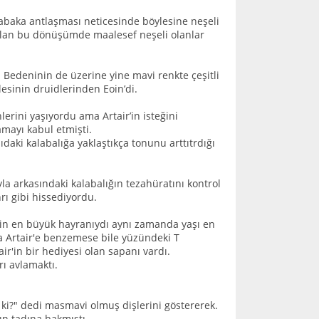
sabaka antlaşması neticesinde böylesine neşeli
ı olan bu dönüşümde maalesef neşeli olanlar
ı. Bedeninin de üzerine yine mavi renkte çeşitli
esinin druidlerinden Eoin’di.
erini yaşıyordu ama Artair’in isteğini
mayı kabul etmişti.
daki kalabalığa yaklaştıkça tonunu arttıtrdığı
yla arkasındaki kalabalığın tezahüratını kontrol
rı gibi hissediyordu.
'in en büyük hayranıydı aynı zamanda yaşı en
la Artair'e benzemese bile yüzündeki T
ir'in bir hediyesi olan sapanı vardı.
rı avlamaktı.
 ki?" dedi masmavi olmuş dişlerini göstererek.
ın tadına bakmıştı.