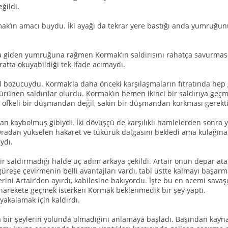
eğildi.
ak’ın amacı buydu. İki ayağı da tekrar yere bastığı anda yumruğunu
şa giden yumruğuna rağmen Kormak’ın saldırısını rahatça savurmas
uratta okuyabildiği tek ifade acımaydı.
l bozucuydu. Kormak’la daha önceki karşılaşmaların fıtratında hep g
ürünen saldırılar olurdu. Kormak’ın hemen ikinci bir saldırıya geç
 öfkeli bir düşmandan değil, sakin bir düşmandan korkması gerektiğ
 kaybolmuş gibiydi. İki dövüşçü de karşılıklı hamlelerden sonra yerle
adan yükselen hakaret ve tükürük dalgasını bekledi ama kulağına 
ydı.
ir saldırmadığı halde üç adım arkaya çekildi. Artair onun depar at
güreşe çevirmenin belli avantajları vardı, tabi üstte kalmayı başarma
ini Artair’den ayırdı, kabilesine bakıyordu. İşte bu en acemi savaş
r harekete geçmek isterken Kormak beklenmedik bir şey yaptı.
i yakalamak için kaldırdı.
a bir şeylerin yolunda olmadığını anlamaya başladı. Başından kayna