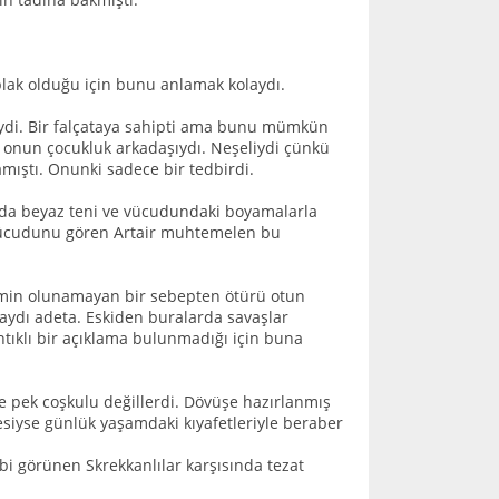
lak olduğu için bunu anlamak kolaydı.
şiydi. Bir falçataya sahipti ama bunu mümkün
 onun çocukluk arkadaşıydı. Neşeliydi çünkü
ıştı. Onunki sadece bir tedbirdi.
da da beyaz teni ve vücudundaki boyamalarla
ı vücudunu gören Artair muhtemelen bu
 emin olunamayan bir sebepten ötürü otun
araydı adeta. Eskiden buralarda savaşlar
tıklı bir açıklama bulunmadığı için buna
ne pek coşkulu değillerdi. Dövüşe hazırlanmış
lesiyse günlük yaşamdaki kıyafetleriyle beraber
ibi görünen Skrekkanlılar karşısında tezat