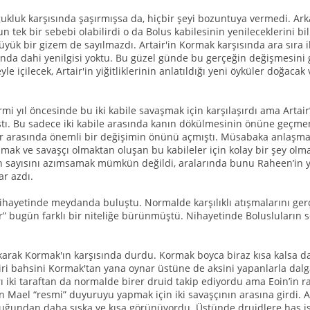
ukluk karşısında şaşırmışsa da, hiçbir şeyi bozuntuya vermedi. Arkas
un tek bir sebebi olabilirdi o da Bolus kabilesinin yenileceklerini bi
üyük bir gizem de sayılmazdı. Artair'in Kormak karşısında ara sıra 
ında dahi yenilgisi yoktu. Bu güzel günde bu gerçeğin değişmesini
e içilecek, Artair'in yiğitliklerinin anlatıldığı yeni öyküler doğac
yirmi yıl öncesinde bu iki kabile savaşmak için karşılaşırdı ama Art
tı. Bu sadece iki kabile arasında kanın dökülmesinin önüne geçmem
r arasında önemli bir değişimin önünü açmıştı. Müsabaka anlaşması
şmak ve savaşçı olmaktan oluşan bu kabileler için kolay bir şey olma
n sayısını azımsamak mümkün değildi, aralarında bunu Raheen’in yü
r azdı.
nihayetinde meydanda buluştu. Normalde karşılıklı atışmalarını gerçe
r” bugün farklı bir niteliğe bürünmüştü. Nihayetinde Bolusluların 
karak Kormak'ın karşısında durdu. Kormak boyca biraz kısa kalsa da A
ri bahsini Kormak'tan yana oynar üstüne de aksini yapanlarla dalga
 iki taraftan da normalde birer druid takip ediyordu ama Eoin’in ra
 Mael “resmi” duyuruyu yapmak için iki savaşçının arasına girdi. Art
uğundan daha sıska ve kısa görünüyordu. Üstünde druidlere has işl