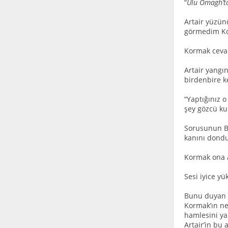
“
Ulu Omagh’ta 
Artair yüzün
görmedim Ko
Kormak ceva
Artair yangı
birdenbire ke
“Yaptığınız o
şey gözcü ku
Sorusunun Bo
kanını dond
Kormak ona 
Sesi iyice yü
Bunu duyan i
Kormak’ın ne 
hamlesini ya
Artair’in bu