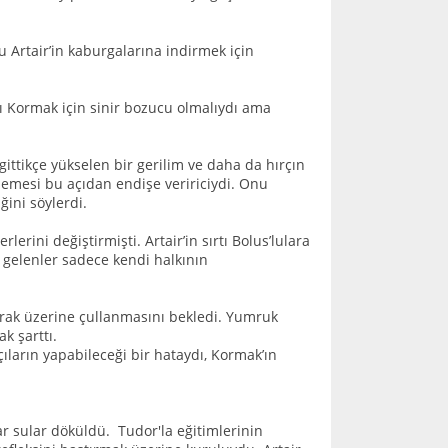
 Artair’in kaburgalarına indirmek için
ı Kormak için sinir bozucu olmalıydı ama
ittikçe yükselen bir gerilim ve daha da hırçın
memesi bu açıdan endişe veririciydi. Onu
ini söylerdi.
rini değiştirmişti. Artair’in sırtı Bolus’lulara
gelenler sadece kendi halkının
arak üzerine çullanmasını bekledi. Yumruk
k şarttı.
çıların yapabileceği bir hataydı, Kormak’ın
r sular döküldü. Tudor'la eğitimlerinin