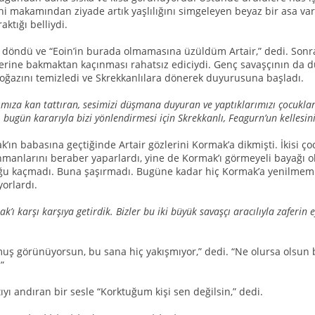
hi makamından ziyade artık yaşlılığını simgeleyen beyaz bir asa vardı.
aktığı belliydi.
e döndü ve “Eoin’in burada olmamasına üzüldüm Artair,” dedi. Sonr
zlerine bakmaktan kaçınması rahatsız ediciydi. Genç savaşçının da
oğazını temizledi ve Skrekkanlılara dönerek duyurusuna başladı.
cımıza kan tattıran, sesimizi düşmana duyuran ve yaptıklarımızı çocukla
 bugün kararıyla bizi yönlendirmesi için Skrekkanlı, Feagurn’un kellesini
’ın babasına geçtiğinde Artair gözlerini Kormak’a dikmişti. İkisi ço
manlarını beraber yaparlardı, yine de Kormak’ı görmeyeli bayağı 
duğu kaçmadı. Buna şaşırmadı. Bugüne kadar hiç Kormak’a yenilmemiş
yorlardı.
ak’ı karşı karşıya getirdik. Bizler bu iki büyük savaşçı aracılıyla zaferin 
muş görünüyorsun, bu sana hiç yakışmıyor,” dedi. “Ne olursa olsun
”
ıyı andıran bir sesle “Korktuğum kişi sen değilsin,” dedi.