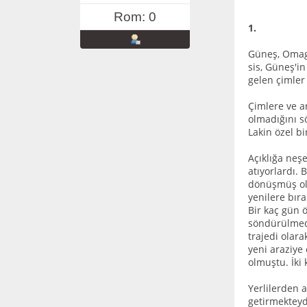
Rom: 0
1.
Güneş, Omagh
sis, Güneş'i
gelen çimler
Çimlere ve a
olmadığını sö
Lakin özel b
Açıklığa neşe
atıyorlardı.
dönüşmüş olm
yenilere bır
Bir kaç gün 
söndürülmede
trajedi olar
yeni araziye
olmuştu. İki
Yerlilerden a
getirmekteyd