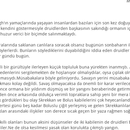
M
'ın yamaçlarında yaşayan insanlardan bazıları için son kez doğuyo
n kendini göstermesiyle druidlerden başkasının sakındığı ormanın iç
 huzur verici bir biçimde salınmaktaydı.
ralarında saklanan canlılara soracak olsanız bugünün sonbaharın il
ylerlerdi. Bunların söylediklerini duyabildiğini iddia eden druidler
ir gündü bugün.
li bir gürültüyle ilerleyen küçük topluluk buna yürekten inanmıştı. 
 Bedenlerini sergilemekten de hoşlanıyor olmalıydılar, oysa çıplak 
asıydı.Müsabakalara böyle geliniyordu. Savaşın yerini müsabaka al
akması kolay değildi. Savaş olmayacaksa da önemli bir karar verilece
önce ormana bir yıldırım düşmüş ve bir yangını beraberinde getirm
n önce arkasında oldukça verimli topraklara sahip yeni bir mera bır
ak gördükleri bu olay Skrekkan ve Bolus kabilelerini çok heyecanland
 ertesi günü beş kadar Boluslu çiğit yerleşmiş ve gelen Skrekkanlıla
 klan arasındaki ilişkiler son derece sıcak geçen bir yaza rağmen s
kıllı olanları bunun aksini düşünseler de iki kabilenin de druidler
iler.Ne de olsa kesilmesi yasak olan korulukta çıkmştı yangın.