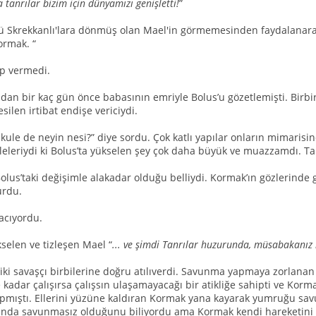
tanrılar bizim için dünyamızı genişletti!
”
ü Skrekkanlı'lara dönmüş olan Mael'in görmemesinden faydalanarak
rmak. “
p vermedi.
ndan bir kaç gün önce babasının emriyle Bolus’u gözetlemişti. Birbir
silen irtibat endişe vericiydi.
 kule de neyin nesi?” diye sordu. Çok katlı yapılar onların mimarisi
leleriydi ki Bolus’ta yükselen şey çok daha büyük ve muazzamdı. Ta
lus’taki değişimle alakadar olduğu belliydi. Kormak’ın gözlerinde g
urdu.
acıyordu.
kselen ve tizleşen Mael “
... ve şimdi Tanrılar huzurunda, müsabakanız 
ki savaşçı birbilerine doğru atılıverdi. Savunma yapmaya zorlanan 
kadar çalışırsa çalışsın ulaşamayacağı bir atikliğe sahipti ve Kormak
pmıştı. Ellerini yüzüne kaldıran Kormak yana kayarak yumruğu s
 anda savunmasız olduğunu biliyordu ama Kormak kendi hareketini 