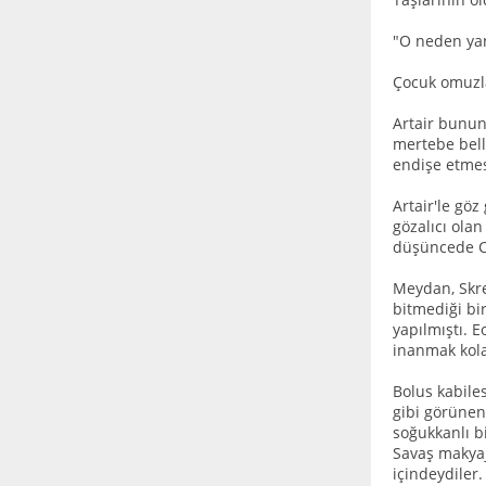
"O neden ya
Çocuk omuzla
Artair bunun
mertebe bell
endişe etmes
Artair'le gö
gözalıcı ola
düşüncede Ca
Meydan, Skre
bitmediği bir
yapılmıştı. 
inanmak kola
Bolus kabile
gibi görünen
soğukkanlı bi
Savaş makyajl
içindeydiler.