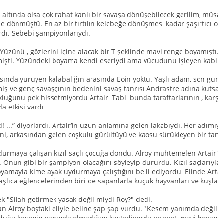
r altında olsa çok rahat kanlı bir savaşa dönüşebilecek gerilim, mü
ine dönmüştü. En az bir tırtılın kelebeğe dönüşmesi kadar şaşırtıc
rdı. Sebebi şampiyonlarıydı.
. Yüzünü , gözlerini içine alacak bir T şeklinde mavi renge boyamışt
ilmişti. Yüzündeki boyama kendi eseriydi ama vücudunu işleyen kabil
asında yürüyen kalabalığın arasında Eoin yoktu. Yaşlı adam, son günl
 ve genç savaşçının bedenini savaş tanrısı Andrastre adına kutsa
luğunu pek hissetmiyordu Artair. Tabii bunda taraftarlarının , karşı
a etkisi vardı.
! ...” diyorlardı. Artair’in uzun anlamına gelen lakabıydı. Her adımı
ini, arkasından gelen coşkulu gürültüyü ve kaosu sürükleyen bir tan
urmaya çalışan kızıl saçlı çocuğa döndü. Alroy muhtemelen Artair
. Onun gibi bir şampiyon olacağını söyleyip dururdu. Kızıl saçlarıy
yamayla kime ayak uydurmaya çalıştığını belli ediyordu. Elinde Arta
aşlıca eğlencelerinden biri de sapanlarla küçük hayvanları ve kuşla
 "Silah getirmek yasak değil miydi Roy?" dedi.
olan Alroy boştaki eliyle beline şap şap vurdu. "Kesem yanımda değil
lduğu kesenin yanında olmadığını kastediyordu ve evet, mavi boyan