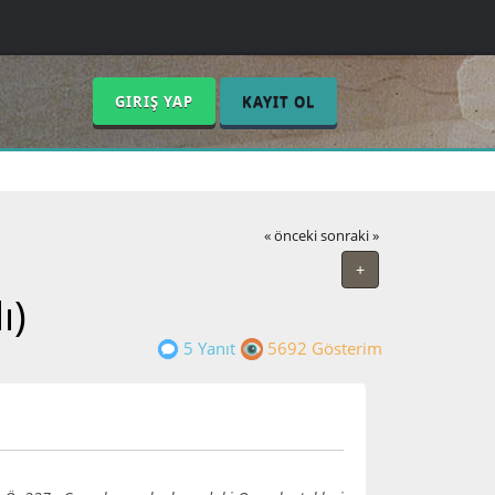
GIRIŞ YAP
KAYIT OL
« önceki
sonraki »
+
ı)
5 Yanıt
5692 Gösterim