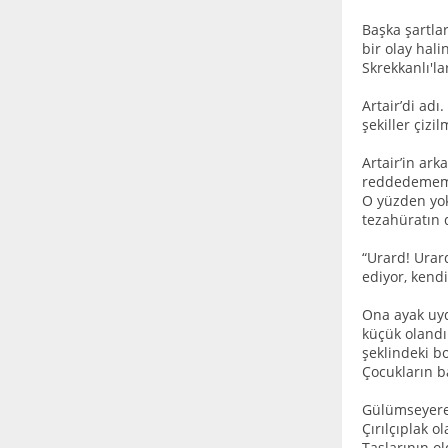
Başka şartla
bir olay hal
Skrekkanlı'la
Artair’di adı
şekiller çiz
Artair’in ark
reddedememiş
O yüzden yok
tezahüratın d
“Urard! Urard
ediyor, kend
Ona ayak uyd
küçük olandı
şeklindeki bo
Çocukların b
Gülümseyerek
Çırılçıplak 
Taşlarının o