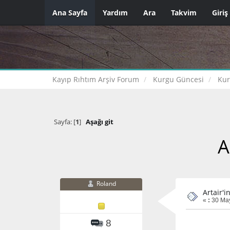
Ana Sayfa
Yardım
Ara
Takvim
Giriş
Kayıp Rıhtım Arşiv Forum
Kurgu Güncesi
Kur
Sayfa: [
1
]
Aşağı git
A
Roland
Artair'
«
:
30 May
8