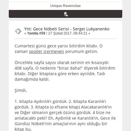
Unique Ravenclaw
Ynt: Gece Nöbeti Serisi - Sergei Lukyanenko
«
Yanıtla #59 :
27 Şubat 2017, 08:44:21 »
Cumartesi günü gece yarısı bitirdim kitabı. O
zaman
spoiler içermeyen
yorumum gelsin.
Öncelikle sayfa sayısı olarak serinin en kısasıydı:
408 sayfa. O nedenle "biraz daha!" diyerek bitirdim
kitabı. Diğer kitaplara göre erken ayrıldık. Tadı
damağımda kaldı.
Şimdi,
1. kitapta Aydınlık'ı gördük. 2. kitapta Karanlık'ı
gördük. 3. kitapta (o efsane kitap) Alacakaranlık'ın
ve Diğer olmanın gerçek özünü gördük. 4 bize ne
anlatacaktı peki? Eh, Aydınlık ve Karanlık'ın, Gece ile
Gündüz Nöbeti'nin amaçlarının aynı olduğu bir
kitap bu.