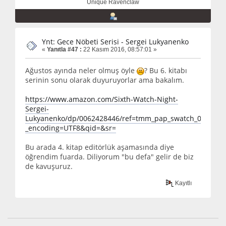
Unique Ravenclaw
Ynt: Gece Nöbeti Serisi - Sergei Lukyanenko
«
Yanıtla #47 :
22 Kasım 2016, 08:57:01 »
Ağustos ayında neler olmuş öyle
? Bu 6. kitabı
serinin sonu olarak duyuruyorlar ama bakalım.
https://www.amazon.com/Sixth-Watch-Night-
Sergei-
Lukyanenko/dp/0062428446/ref=tmm_pap_swatch_0?
_encoding=UTF8&qid=&sr=
Bu arada 4. kitap editörlük aşamasında diye
öğrendim fuarda. Diliyorum "bu defa" gelir de biz
de kavuşuruz.
Kayıtlı