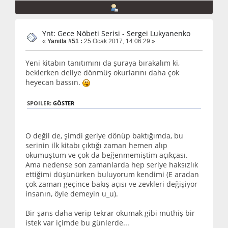
Ynt: Gece Nöbeti Serisi - Sergei Lukyanenko
«
Yanıtla #51 :
25 Ocak 2017, 14:06:29 »
Yeni kitabın tanıtımını da şuraya bırakalım ki,
beklerken deliye dönmüş okurlarını daha çok
heyecan bassın.
SPOILER:
GÖSTER
O değil de, şimdi geriye dönüp baktığımda, bu
serinin ilk kitabı çıktığı zaman hemen alıp
okumuştum ve çok da beğenmemiştim açıkçası.
Ama nedense son zamanlarda hep seriye haksızlık
ettiğimi düşünürken buluyorum kendimi (E aradan
çok zaman geçince bakış açısı ve zevkleri değişiyor
insanın, öyle demeyin u_u).
Bir şans daha verip tekrar okumak gibi müthiş bir
istek var içimde bu günlerde...