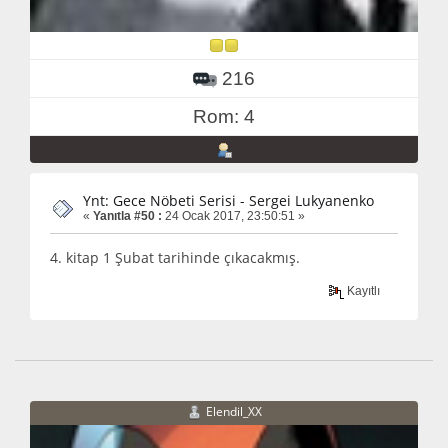
216
Rom: 4
Ynt: Gece Nöbeti Serisi - Sergei Lukyanenko
«
Yanıtla #50 :
24 Ocak 2017, 23:50:51 »
4. kitap 1 Şubat tarihinde çıkacakmış.
Kayıtlı
Elendil_XX