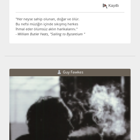
Kayıtlı
"Her neyse sahip olunan, doğar ve ölür.
Bu nefsi müziğin içinde sıkışmış herkes
İhmal eder ölümsüz aklın harikalarını."
- William Butler Yeats, "Sailing to Byzantium "
Guy Fawkes