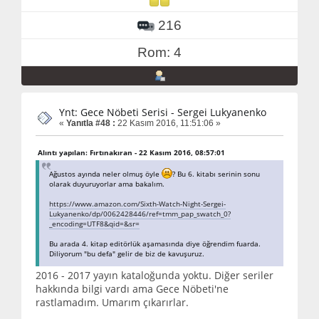
216
Rom: 4
Ynt: Gece Nöbeti Serisi - Sergei Lukyanenko
«
Yanıtla #48 :
22 Kasım 2016, 11:51:06 »
Alıntı yapılan: Fırtınakıran - 22 Kasım 2016, 08:57:01
Ağustos ayında neler olmuş öyle
? Bu 6. kitabı serinin sonu
olarak duyuruyorlar ama bakalım.
https://www.amazon.com/Sixth-Watch-Night-Sergei-
Lukyanenko/dp/0062428446/ref=tmm_pap_swatch_0?
_encoding=UTF8&qid=&sr=
Bu arada 4. kitap editörlük aşamasında diye öğrendim fuarda.
Diliyorum "bu defa" gelir de biz de kavuşuruz.
2016 - 2017 yayın kataloğunda yoktu. Diğer seriler
hakkında bilgi vardı ama Gece Nöbeti'ne
rastlamadım. Umarım çıkarırlar.