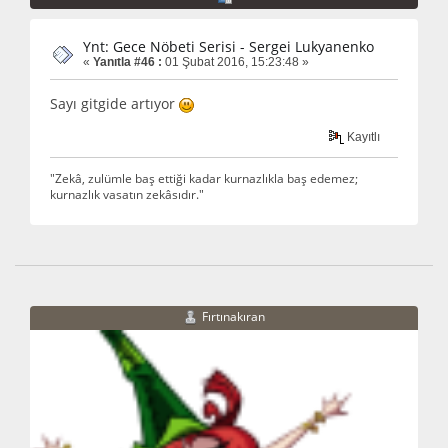
Ynt: Gece Nöbeti Serisi - Sergei Lukyanenko
«
Yanıtla #46 :
01 Şubat 2016, 15:23:48 »
Sayı gitgide artıyor
Kayıtlı
"Zekâ, zulümle baş ettiği kadar kurnazlıkla baş edemez;
kurnazlık vasatın zekâsıdır."
Fırtınakıran