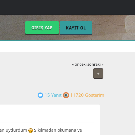
GIRIŞ YAP
KAYIT OL
« önceki
sonraki »
+
15 Yanıt
11720 Gösterim
ımdan uydurdum
Sıkılmadan okumana ve