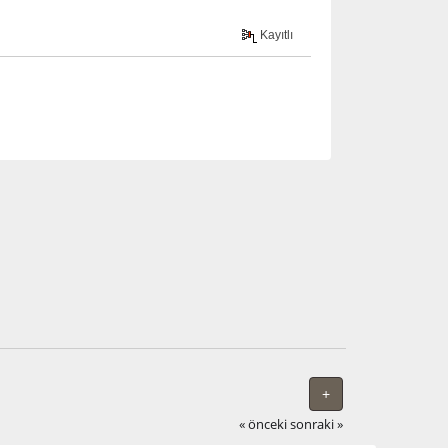
Kayıtlı
+
« önceki
sonraki »