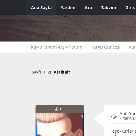
Ana Sayfa
Yardım
Ara
Takvim
Giriş
Kayıp Rıhtım Arşiv Forum
Kurgu Güncesi
Kur
Sayfa:
1
[
2
]
Aşağı git
mit
Ynt: Ya
«
Yanıtla 
Teşekkürler 