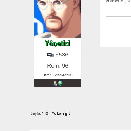
gülmene çok 
5536
Rom: 96
Kronik Anakronik
Sayfa:
1
[
2
]
Yukarı git