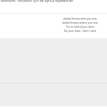
sevindim. Yorumun için de ayrıca teşekkürler.
Jackal knows who you are,
Jackal knows where you are.
Try to hide if you dare.
Do your best, i don't care.