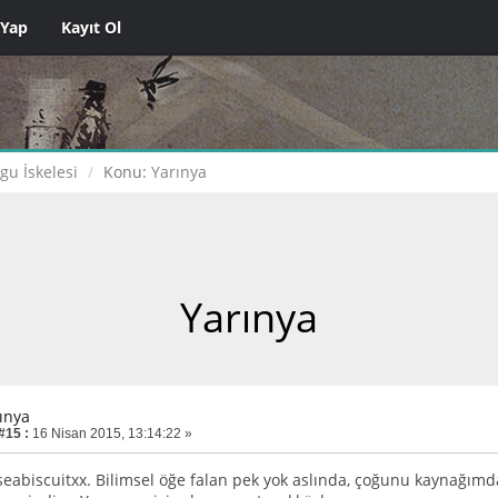
 Yap
Kayıt Ol
gu İskelesi
Konu:
Yarınya
Yarınya
rınya
#15 :
16 Nisan 2015, 13:14:22 »
seabiscuitxx. Bilimsel öğe falan pek yok aslında, çoğunu kaynağ