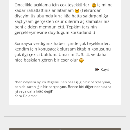
Öncelikle açıklama için çok teşekkürler!
İçimi ne
kadar rahatlattınız anlatamam
(Tekrardan
diyeyim üslubumda kırıcılığa hatta saldırganlığa
kaçtıysam gerçekten özür dilerim açıklamalarınız
beni cidden memnun etti. Tepkim tersinin
gerçekleşmesine duyduğum korkudandı.)
Sonraysa verdiğiniz haber içinde çok teşekkürler,
kendim için konuşacak olursam kitabın konusunu
çok ilgi çekici buldum. Umarım 2., 3., 4. ve daha
nice baskıları gören bir eser olur
Kayıtlı
"Ben neysem oyum Regene. Sen nasıl ışığın bir parçasıysan,
ben de karanlığın bir parçasıyım. Bence biri diğerinden daha
iyi veya daha kötü değil"
Kara Dalamar