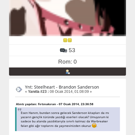
53
Rom: 0
Ynt: Steelheart - Brandon Sanderson
«
Yanıtla #23 :
08 Ocak 2014, 01:08:09 »
Alıntı yapılan: Fırtınakıran - 07 Ocak 2014, 23:36:58
Esen Hanım, bundan sonra gelecek Sanderson kitapları da mı
yazarın gençlik türünde yazdığı eserleri olacak? Umuyorum ki
sadece bu alanda yazdıklarıyla sınırlı kalmaz da Warbreaker
falan gibi ağır toplarını da yayınevinizden okuruz
.