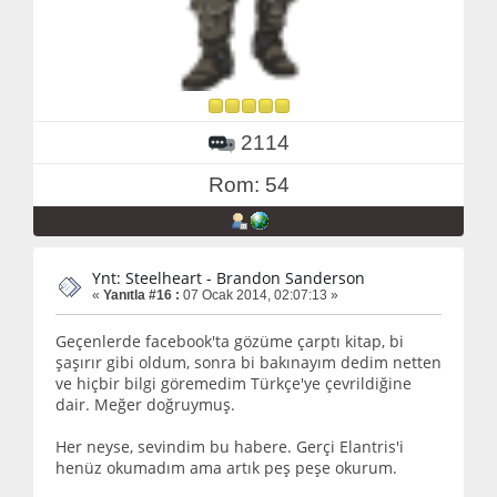
2114
Rom: 54
Ynt: Steelheart - Brandon Sanderson
«
Yanıtla #16 :
07 Ocak 2014, 02:07:13 »
Geçenlerde facebook'ta gözüme çarptı kitap, bi
şaşırır gibi oldum, sonra bi bakınayım dedim netten
ve hiçbir bilgi göremedim Türkçe'ye çevrildiğine
dair. Meğer doğruymuş.
Her neyse, sevindim bu habere. Gerçi Elantris'i
henüz okumadım ama artık peş peşe okurum.