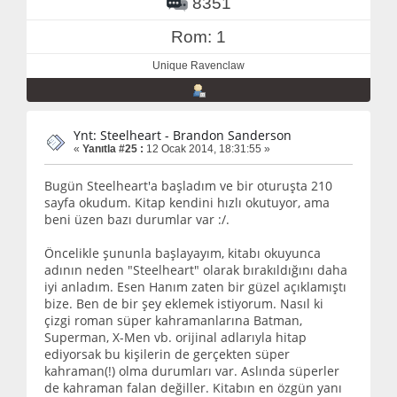
8351
Rom: 1
Unique Ravenclaw
Ynt: Steelheart - Brandon Sanderson
«
Yanıtla #25 :
12 Ocak 2014, 18:31:55 »
Bugün Steelheart'a başladım ve bir oturuşta 210
sayfa okudum. Kitap kendini hızlı okutuyor, ama
beni üzen bazı durumlar var :/.
Öncelikle şununla başlayayım, kitabı okuyunca
adının neden "Steelheart" olarak bırakıldığını daha
iyi anladım. Esen Hanım zaten bir güzel açıklamıştı
bize. Ben de bir şey eklemek istiyorum. Nasıl ki
çizgi roman süper kahramanlarına Batman,
Superman, X-Men vb. orijinal adlarıyla hitap
ediyorsak bu kişilerin de gerçekten süper
kahraman(!) olma durumları var. Aslında süperler
de kahraman falan değiller. Kitabın en özgün yanı