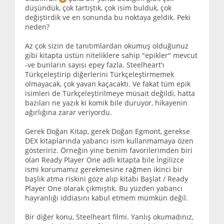
düşündük, çok tartıştık, çok isim bulduk, çok
değiştirdik ve en sonunda bu noktaya geldik. Peki
neden?
Az çok sizin de tanıtımlardan okumuş olduğunuz
gibi kitapta üstün niteliklere sahip "epikler" mevcut
-ve bunların sayısı epey fazla. Steelheart'ı
Türkçeleştirip diğerlerini Türkçeleştirmemek
olmayacak, çok yavan kaçacaktı. Ve fakat tüm epik
isimleri de Türkçeleştirilmeye müsait değildi, hatta
bazıları ne yazık ki komik bile duruyor, hikayenin
ağırlığına zarar veriyordu.
Gerek Doğan Kitap, gerek Doğan Egmont, gerekse
DEX kitaplarında yabancı isim kullanmamaya özen
gösteririz. Örneğin yine benim favorilerimden biri
olan Ready Player One adlı kitapta bile İngilizce
ismi korumamız gerekmesine rağmen ikinci bir
başlık atma riskini göze alıp kitabı Başlat / Ready
Player One olarak çıkmıştık. Bu yüzden yabancı
hayranlığı iddiasını kabul etmem mümkün değil.
Bir diğer konu, Steelheart filmi. Yanlış okumadınız,