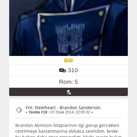
310
Rom: 5
Ynt: Steelheart - Brandon Sanderson
«
Yanıtla #18 :
07 Ocak 2014, 22:05:32 »
Brandon Abimizin kitaplarinin ilgi gorup gercekten
cevrilmeye baslanmasina oldukca sevindim. keske
bu haberi daha once gorseydim, kitabi arayip bulup