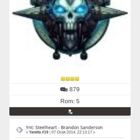
879
Rom: 5
Ynt: Steelheart - Brandon Sanderson
«
Yanıtla #19 :
07 Ocak 2014, 22:13:17 »