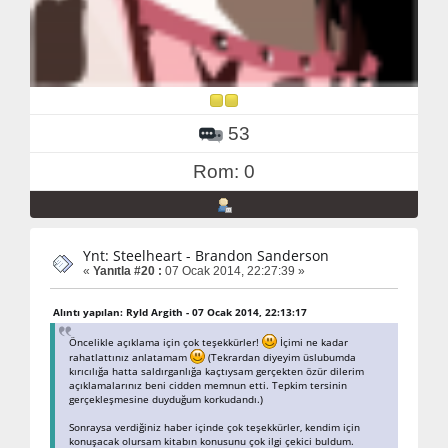
53
Rom: 0
Ynt: Steelheart - Brandon Sanderson
«
Yanıtla #20 :
07 Ocak 2014, 22:27:39 »
Alıntı yapılan: Ryld Argith - 07 Ocak 2014, 22:13:17
Öncelikle açıklama için çok teşekkürler!
İçimi ne kadar
rahatlattınız anlatamam
(Tekrardan diyeyim üslubumda
kırıcılığa hatta saldırganlığa kaçtıysam gerçekten özür dilerim
açıklamalarınız beni cidden memnun etti. Tepkim tersinin
gerçekleşmesine duyduğum korkudandı.)
Sonraysa verdiğiniz haber içinde çok teşekkürler, kendim için
konuşacak olursam kitabın konusunu çok ilgi çekici buldum.