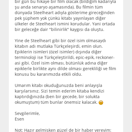
bir gün bu hikaye bir film olacak (bildiğim kadarıyla
şu anda senaryo aşamasında). Bu filmin tüm
dünyada Steelheart adıyla gösterime gireceğinden
pek şüphem yok çünkü kitabı yayınlayan diğer
ülkeler de Steelheart ismini korudular. Yani ortada
bir geleceğe dair "bilinirlik" kaygısı da oluştu.
Yine de Steelheart gibi bir özel isim olmasaydı
kitabın adı mutlaka Türkçeleşirdi, emin olun.
Epiklerin isimleri (özel isimler) dışında diğer
terminoloji ise Türkçeleştirildi, epic-epik, reckoner-
asi gibi. Özel isim olması, bütünlük adına diğer
epiklerle birlikte aynı dilde olması gerekliliği ve film
konusu bu kararımızda etkili oldu.
Umarım kitabı okuduğunuzda beni anlayışla
karşılarsınız. Sizi temin ederim kitaba kendizi
kaptırdığınızda (ben bir gecede, bir solukta
okumuştum) tüm bunlar önemsiz kalacak.
Sevgilerimle,
Esen
Not: Hazır gelmişken güzel de bir haber vereyim: