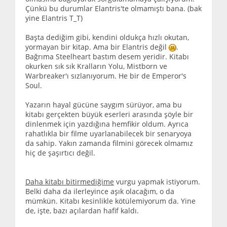
Çünkü bu durumlar Elantris'te olmamıştı bana. (bak
yine Elantris T_T)
Başta dediğim gibi, kendini oldukça hızlı okutan,
yormayan bir kitap. Ama bir Elantris değil
.
Bağrıma Steelheart bastım desem yeridir. Kitabı
okurken sık sık Kralların Yolu, Mistborn ve
Warbreaker'ı sızlanıyorum. He bir de Emperor's
Soul.
Yazarın hayal gücüne saygım sürüyor, ama bu
kitabı gerçekten büyük eserleri arasında şöyle bir
dinlenmek için yazdığına hemfikir oldum. Ayrıca
rahatlıkla bir filme uyarlanabilecek bir senaryoya
da sahip. Yakın zamanda filmini görecek olmamız
hiç de şaşırtıcı değil.
Daha kitabı bitirmediğime
vurgu yapmak istiyorum.
Belki daha da ilerleyince aşık olacağım, o da
mümkün. Kitabı kesinlikle kötülemiyorum da. Yine
de, işte, bazı açılardan hafif kaldı.