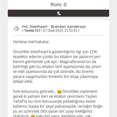
Rom: 0
Ynt: Steelheart - Brandon Sanderson
«
Yanıtla #17 :
07 Ocak 2014, 21:53:23 »
Herkese merhabalar,
Öncelikle Steelheart'a gösterdiğiniz ilgi için ÇOK
teşekkür ederim çünkü bu kitabın (ve yazarın) yeri
benim gönlümde çok ayrı. Magicalbronze'un da
belirttiği gibi bu kitabın telif aşamasında da, çeviri
ve edit aşamasında da çok özendik. Bu önemli
yazara saygımızdan tertemiz bir kitap çıkarmaya
dikkat ettik.
İsim konusuna gelirsek...
Öncelikle söylemem
gerek ki şahsen ben ve kitabın çevirmeni Taylan
Taftaf'la bu isim konusunda patlattığımız kadar
kafamızı başka bir şeye patlatsaydık -örneğin fiziğe-
şu an üzerinde DEX yazan bir uzay mekiğimiz
olabilirdi.
Şaka bir yana, dediğim gibi, çok