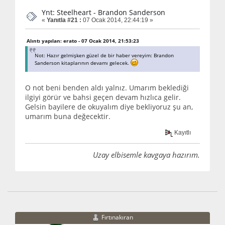
Ynt: Steelheart - Brandon Sanderson
«
Yanıtla #21 :
07 Ocak 2014, 22:44:19 »
Alıntı yapılan: erato - 07 Ocak 2014, 21:53:23
Not: Hazır gelmişken güzel de bir haber vereyim: Brandon
Sanderson kitaplarının devamı gelecek.
O not beni benden aldı yalnız. Umarım beklediği
ilgiyi görür ve bahsi geçen devam hızlıca gelir.
Gelsin bayilere de okuyalım diye bekliyoruz şu an,
umarım buna değecektir.
Kayıtlı
Uzay elbisemle kavgaya hazırım.
Fırtınakıran