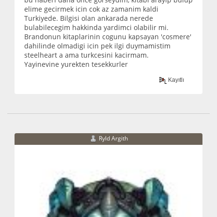
elime gecirmek icin cok az zamanim kaldi
Turkiyede. Bilgisi olan ankarada nerede
bulabilecegim hakkinda yardimci olabilir mi.
Brandonun kitaplarinin cogunu kapsayan 'cosmere'
dahilinde olmadigi icin pek ilgi duymamistim
steelheart a ama turkcesini kacirmam.
Yayinevine yurekten tesekkurler
Kayıtlı
Ryld Argith