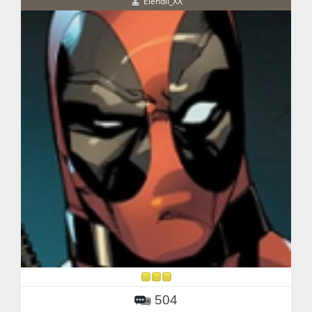
Elendil_XX
504