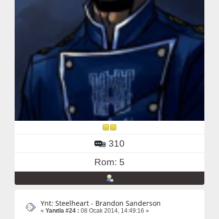
310
Rom: 5
Ynt: Steelheart - Brandon Sanderson
«
Yanıtla #24 :
08 Ocak 2014, 14:49:16 »