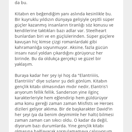
da bu.
Kitabın en beğendiğim yanı aslında kesinlikle bu.
Bir kuyruklu yıldızın dünyaya gelişiyle çeşitli süper
güçler kazanmış insanların tiranlığı söz konusu ve
kendilerine taktıkları bazı adlar var. Steelheart
bunlardan biri ve en güçlülerinden. Süper güçlere
kavuşan hiç kimse çizgi romanlardaki gibi
kahramanlığa soyunmuyor. Aksine, fazla gücün
insanı nasıl yoldan çıkardığını görüyoruz her
birinde. Bu da oldukça gerçekçi ve güzel bir
yaklaşım.
Buraya kadar her şey iyi hoş da "Elantriiiis,
Elantriiiis" diye sızlanır şu deli gönlüm. Kitabın
gençlik kitabı olmasından mıdır nedir, Elantris'i
arıyorum fellik fellik. Sanderson yine ilginç
karakterleriyle hem eğlendirip hem güldürüyor
ama konu gereği zaman zaman Misfists ve Heroes
dizileri geliyor aklıma. Bir de başkarakter David'in
her şeyi (ya da benim deyimimle her haltı) bilmesi
zaman zaman can sıkıcı oldu. O kadar da değil,
diyorum bazı durumlarda. Yine gençlik kitabı
olmasına bağlayarak sorgulamamaya çalışıyorum.