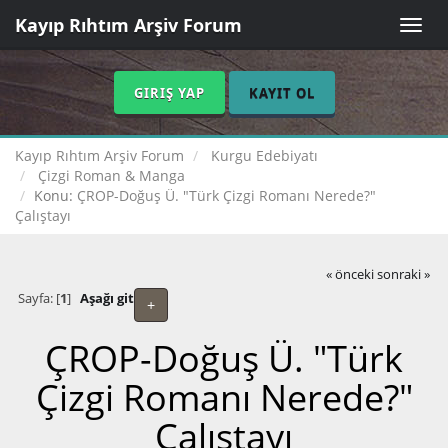
Kayıp Rıhtım Arşiv Forum
Toggle
naviga
GIRIŞ YAP
KAYIT OL
Kayıp Rıhtım Arşiv Forum
Kurgu Edebiyatı
Çizgi Roman & Manga
Konu:
ÇROP-Doğuş Ü. "Türk Çizgi Romanı Nerede?"
Çalıştayı
« önceki
sonraki »
Sayfa: [
1
]
Aşağı git
+
ÇROP-Doğuş Ü. "Türk
Çizgi Romanı Nerede?"
Çalıştayı