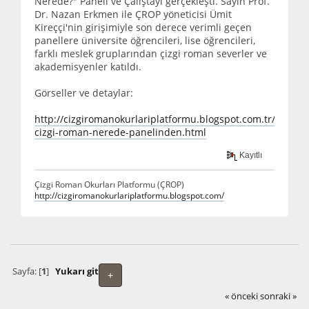
Nerede?" Paneli ve Çalıştayı gerçekleşti. Sayın Prof.
Dr. Nazan Erkmen ile ÇROP yöneticisi Ümit
Kireççi'nin girişimiyle son derece verimli geçen
panellere üniversite öğrencileri, lise öğrencileri,
farklı meslek gruplarından çizgi roman severler ve
akademisyenler katıldı.
Görseller ve detaylar:
http://cizgiromanokurlariplatformu.blogspot.com.tr/2014/03
cizgi-roman-nerede-panelinden.html
Kayıtlı
Çizgi Roman Okurları Platformu (ÇROP)
http://cizgiromanokurlariplatformu.blogspot.com/
Sayfa: [
1
]
Yukarı git
+
« önceki
sonraki »