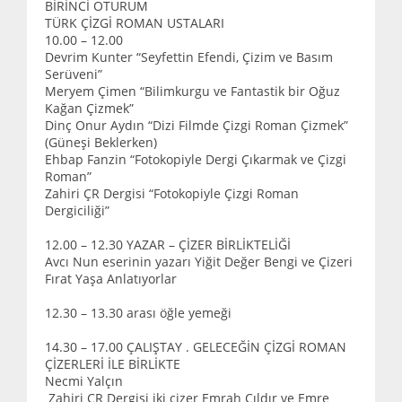
BİRİNCİ OTURUM
TÜRK ÇİZGİ ROMAN USTALARI
10.00 – 12.00
Devrim Kunter “Seyfettin Efendi, Çizim ve Basım
Serüveni”
Meryem Çimen “Bilimkurgu ve Fantastik bir Oğuz
Kağan Çizmek”
Dinç Onur Aydın “Dizi Filmde Çizgi Roman Çizmek”
(Güneşi Beklerken)
Ehbap Fanzin “Fotokopiyle Dergi Çıkarmak ve Çizgi
Roman”
Zahiri ÇR Dergisi “Fotokopiyle Çizgi Roman
Dergiciliği”
12.00 – 12.30 YAZAR – ÇİZER BİRLİKTELİĞİ
Avcı Nun eserinin yazarı Yiğit Değer Bengi ve Çizeri
Fırat Yaşa Anlatıyorlar
12.30 – 13.30 arası öğle yemeği
14.30 – 17.00 ÇALIŞTAY . GELECEĞİN ÇİZGİ ROMAN
ÇİZERLERİ İLE BİRLİKTE
Necmi Yalçın
Zahiri ÇR Dergisi iki çizer Emrah Çıldır ve Emre