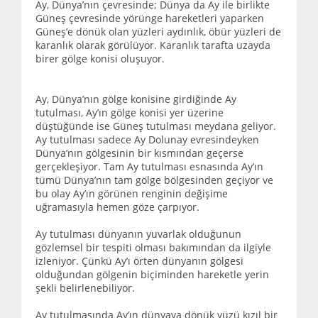
Ay, Dünya’nın çevresinde; Dünya da Ay ile birlikte
Güneş çevresinde yörünge hareketleri yaparken
Güneş’e dönük olan yüzleri aydınlık, öbür yüzleri de
karanlık olarak görülüyor. Karanlık tarafta uzayda
birer gölge konisi oluşuyor.
Ay, Dünya’nın gölge konisine girdiğinde Ay
tutulması, Ay’ın gölge konisi yer üzerine
düştüğünde ise Güneş tutulması meydana geliyor.
Ay tutulması sadece Ay Dolunay evresindeyken
Dünya’nın gölgesinin bir kısmından geçerse
gerçekleşiyor. Tam Ay tutulması esnasında Ay’ın
tümü Dünya’nın tam gölge bölgesinden geçiyor ve
bu olay Ay’ın görünen renginin değişime
uğramasıyla hemen göze çarpıyor.
Ay tutulması dünyanın yuvarlak olduğunun
gözlemsel bir tespiti olması bakımından da ilgiyle
izleniyor. Çünkü Ay’ı örten dünyanın gölgesi
olduğundan gölgenin biçiminden hareketle yerin
şekli belirlenebiliyor.
Ay tutulmasında Ay’ın dünyaya dönük yüzü kızıl bir