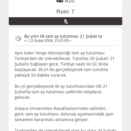
810
Rom: 7
Bu yılın ilk tam ay tutulması 21 Şubat ta
«
:
13 Şubat 2008, 15:05:08 »
Ayın bakır renge dönüşeceği tam ay tutulması
Türkiye’den de izlenebilecek. Tutulma 20 Şubat’ı 21
Şubat’a bağlayan gece, Türkiye saati ile 02.36’da
başlayacak. 05.01’de gerçekleşecek tam tutulma
yaklaşık 50 dakika sürecek.
Bu yıl gerçekleşecek iki ay tutulmasından ilki 21
Şubat’ta tam ay tutulması şeklinde meydana
gelecek.
Ankara Üniversitesi Rasathanesi’nden edinilen
göre, tam ay tutulması, dolunay aşamasındaki ayın
tamamen kararması anlamına geliyor.
Türkiye’den de izlenebilecek olan bu olayı 20 Şubat’ı