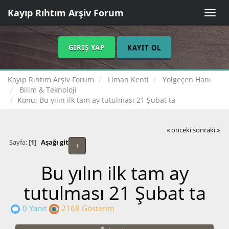
Kayıp Rıhtım Arşiv Forum
Toggle
naviga
GIRIŞ YAP
KAYIT OL
Kayıp Rıhtım Arşiv Forum
Liman Kenti
Yolgeçen Hanı
Bilim & Teknoloji
Konu:
Bu yılın ilk tam ay tutulması 21 Şubat ta
« önceki
sonraki »
Sayfa: [
1
]
Aşağı git
+
Bu yılın ilk tam ay
tutulması 21 Şubat ta
0 Yanıt
2168 Gösterim