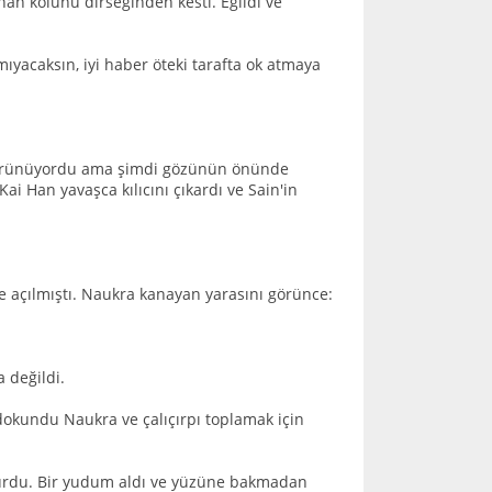
anan kolunu dirseğinden kesti. Eğildi ve
ıyacaksın, iyi haber öteki tarafta ok atmaya
 görünüyordu ama şimdi gözünün önünde
ai Han yavaşca kılıcını çıkardı ve Sain'in
e açılmıştı. Naukra kanayan yarasını görünce:
a değildi.
dokundu Naukra ve çalıçırpı toplamak için
turdu. Bir yudum aldı ve yüzüne bakmadan