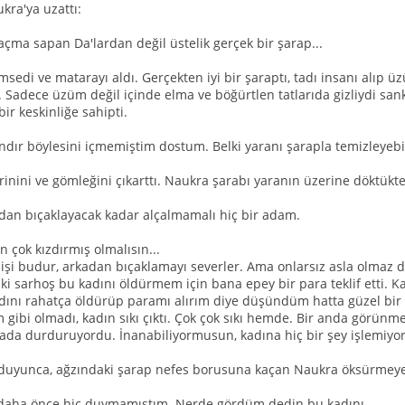
kra'ya uzattı:
saçma sapan Da'lardan değil üstelik gerçek bir şarap...
sedi ve matarayı aldı. Gerçekten iyi bir şaraptı, tadı insanı alıp ü
 Sadece üzüm değil içinde elma ve böğürtlen tatlarıda gizliydi san
ir keskinliğe sahipti.
ır böylesini içmemiştim dostum. Belki yaranı şarapla temizleyebiliri
inini ve gömleğini çıkarttı. Naukra şarabı yaranın üzerine döktükte
tından bıçaklayacak kadar alçalmamalı hiç bir adam.
 çok kızdırmış olmalısın...
 işi budur, arkadan bıçaklamayı severler. Ama onlarsız asla olmaz d
 İki sarhoş bu kadını öldürmem için bana epey bir para teklif etti. 
Kadını rahatça öldürüp paramı alırım diye düşündüm hatta güzel bi
ibi olmadı, kadın sıkı çıktı. Çok çok sıkı hemde. Bir anda görünme
vada durduruyordu. İnanabiliyormusun, kadına hiç bir şey işlemiyo
 duyunca, ağzındaki şarap nefes borusuna kaçan Naukra öksürmeye 
 daha önce hiç duymamıştım. Nerde gördüm dedin bu kadını.