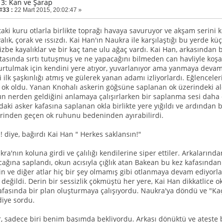
3: Kan ve Şarap
#33 :
22 Mart 2015, 20:02:47 »
aki kuru otlarla birlikte toprağı havaya savuruyor ve akşam serini k
alık, çorak ve ıssızdı. Kai Han'ın Naukra ile karşılaştığı bu yerde k
 izbe kayalıklar ve bir kaç tane ulu ağaç vardı. Kai Han, arkasından 
rtasında sırtı tutuşmuş ve ne yapacağını bilmeden can havliyle koş
urtulmak için kendini yere atıyor, yuvarlanıyor ama yanmaya devam 
 ilk şaşkınlığı atmış ve gülerek yanan adamı izliyorlardı. Eğlencelerin
ir ok oldu. Yanan Knohalı askerin göğsüne saplanan ok üzerindeki a
un nerden geldiğini anlamaya çalışırlarken bir saplanma sesi daha 
daki asker kafasına saplanan okla birlikte yere yığıldı ve ardından 
erinden geçen ok ruhunu bedeninden ayırabilirdi.
! diye, bağırdı Kai Han " Herkes saklansın!"
ra'nın koluna girdi ve çalılığı kendilerine siper ettiler. Arkalarınd
cağına saplandı, okun acısıyla çığlık atan Bakean bu kez kafasında
ain ve diğer atlar hiç bir şey olmamış gibi otlanmaya devam ediyor
eğildi. Derin bir sessizlik çökmüştü her yere, Kai Han dikkatlice o
fasında bir plan oluşturmaya çalışıyordu. Naukra'ya döndü ve "Kaç k
diye sordu.
ler, sadece biri benim başımda bekliyordu. Arkası dönüktü ve ateşte 