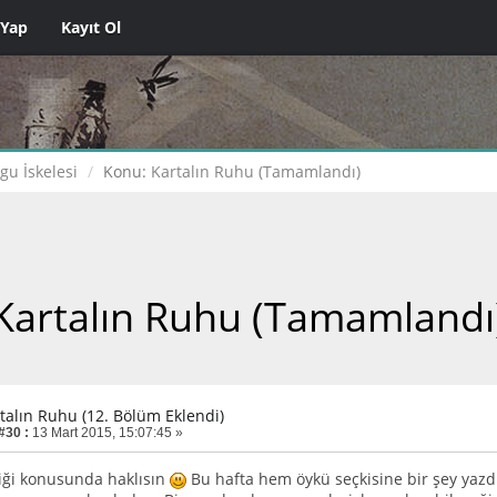
 Yap
Kayıt Ol
gu İskelesi
Konu:
Kartalın Ruhu (Tamamlandı)
Kartalın Ruhu (Tamamlandı
rtalın Ruhu (12. Bölüm Eklendi)
#30 :
13 Mart 2015, 15:07:45 »
iği konusunda haklısın
Bu hafta hem öykü seçkisine bir şey yazd