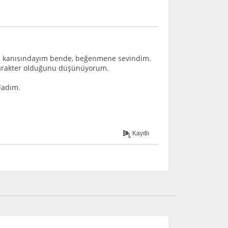
ığı kanısındayım bende, beğenmene sevindim.
 karakter olduğunu düşünüyorum.
ladım.
Kayıtlı