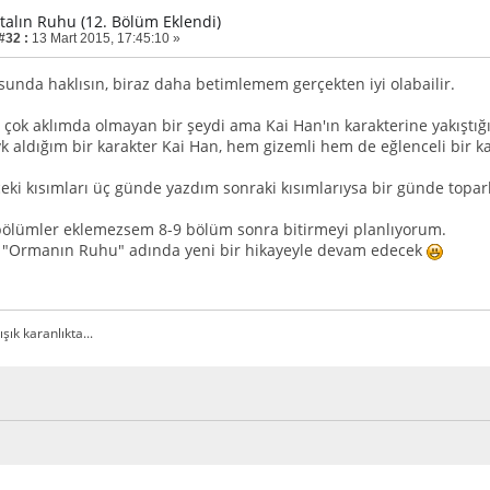
rtalın Ruhu (12. Bölüm Eklendi)
#32 :
13 Mart 2015, 17:45:10 »
nda haklısın, biraz daha betimlemem gerçekten iyi olabailir.
a çok aklımda olmayan bir şeydi ama Kai Han'ın karakterine yakışt
k aldığım bir karakter Kai Han, hem gizemli hem de eğlenceli bir
eki kısımları üç günde yazdım sonraki kısımlarıysa bir günde topar
bölümler eklemezsem 8-9 bölüm sonra bitirmeyi planlıyorum.
"Ormanın Ruhu" adında yeni bir hikayeyle devam edecek
ışık karanlıkta...