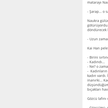
matarayı Nau
- Şarap... o 
Naukra gülüm
götürüyordu.
döndürecek b
- Uzun zamand
Kai Han peler
- Birini sır
- Kadındı...
- Ne? o zaman
- Kadınların
kadın vardı.
inanırki... 
düşündüğüm g
bıçakları ha
Gözcü lafını
- Gözcü'mü,