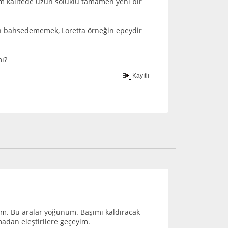
im kalitede uzun soluklu tamamen yeni bir
en bahsedememek, Loretta örneğin epeydir
mı?
Kayıtlı
ım. Bu aralar yoğunum. Başımı kaldıracak
adan eleştirilere geçeyim.