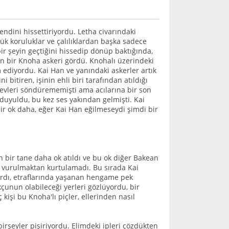
endini hissettiriyordu. Letha civarındaki
üçük koruluklar ve çalılıklardan başka sadece
bir şeyin geçtiğini hissedip dönüp baktığında,
an bir Knoha askeri gördü. Knohalı üzerindeki
ediyordu. Kai Han ve yanındaki askerler artık
i bitiren, işinin ehli biri tarafından atıldığı
levleri söndürememişti ama acılarına bir son
duyuldu, bu kez ses yakından gelmişti. Kai
bir ok daha, eğer Kai Han eğilmeseydi şimdi bir
an bir tane daha ok atıldı ve bu ok diğer Bakean
n vurulmaktan kurtulamadı. Bu sırada Kai
lardı, etraflarında yaşanan hengame pek
kçunun olabileceği yerleri gözlüyordu, bir
işi bu Knoha'lı piçler, ellerinden nasıl
birşeyler pişiriyordu. Elimdeki ipleri çözdükten