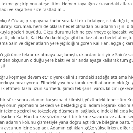
ir tekme geçirip onu ateşe ittim. Hemen kayalığın arkasındaki atla
adı ve kaçarken size rastladım...
okçu! Göz açıp kapayana kadar sıradaki oku fırlatıyor, ıskaladığı iç
ra'yı korumalı, hem de oklara hedef olmadan bu adamın işini biti
rkuyla gözleri büyüdü. Okçu durumu lehine çevirmeye çalışacaktı ve 
 üç ok fırlattı, Kai Han'ın korktuğu gibi bu kez atları hedef almışt
 ama Sain ve diğer atların yere yığıldığını gören Kai Han, açığa çıkara
'ı görünce tekrar ok atmaya başlamıştı, oklardan biri yine Sain'e s
çinden okçunun olduğu yere baktı ve bir anda ayağa kalkarak tüm
şti:
ru koşmaya devam et," diyerek elini sırtındaki sadağa attı ama hiç
korkuya bırakıyordu. Elindeki yayı bırakarak kendi atlarının olduğ
rk ettmesi fazla uzun sürmedi. Şimdi tek şansı vardı, kılıcını çekece
 bir süre sonra adamın karşısına dikilmişti, yüzündeki tebessüm K
yi onun yapmasını bekledi ve beklediği gibi adam koşarak kılıcını s
ir tekme geçirdi ve tökezleyip düşmesini sağladı, elindeki kılıcıda 
ışırken Kai Han bu kez yüzüne sert bir tekme savurdu ve adam sers
Han adamın kolunu çizmesiyle yana doğru açtırdı ve bileğine bastı, "B
ını avcunun içine sapladı. Adamın çığlıkları göğe yükselirken, diğer 