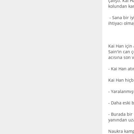
çalıştı. Kai 
kolundan kan
- Sana bir i
ihtiyacı olma
* 
Kai Han için
Sain'in can ç
acısına son v
- Kai Han at
Kai Han hiçb
- Yaralanmış
- Daha eski b
- Burada bir
yanından uza
Naukra kamp 