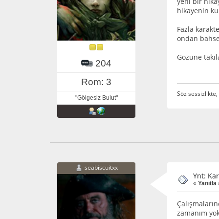
yeni bir hik
hikayenin ku
Fazla karakt
ondan bah
Gözüne takıl
204
Rom: 3
Söz sessizlikte, 
"Gölgesiz Bulut"
seabiscuitxx
Ynt: Ka
«
Yanıtla 
Çalışmaların
zamanım yok 