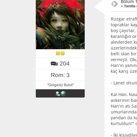
Bölüm 1
«
Yanıtla 
Rüzgar etraft
topraklar kay
boş çayırlar,
karanlığın o
alevlerden k
üzerlerindeki
belli olan b
vermişti. Ok
204
Han'ın yanın
kaç karış üz
Rom: 3
- Lanet olsun
"Gölgesiz Bulut"
Kai Han, Nauk
askerinin ba
Han'ın atı S
umurlarında d
yandan da ka
kurtuldun!" 
- İki kişiydi