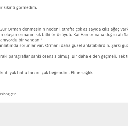
r sıkıntı görmedim.
ür Orman denmesinin nedeni, etrafta çok az sayıda cılız ağaç vark
n oluşan ormanın sık bitki örtüsüydü. Kai Han ormana doğru atı Sain
ldanıyordu bir yandan:"
latımda sorunlar var. Ormanı daha güzel anlatabilirdin. Şarkı gü
raki paragraflar sanki özensiz olmuş. Bir daha elden geçmeli. Tek 
ıntı yok hatta tarzını çok beğendim. Eline sağlık.
şlangıçtır.