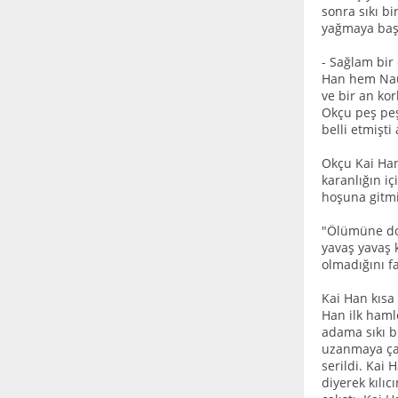
sonra sıkı b
yağmaya başl
- Sağlam bir 
Han hem Nauk
ve bir an ko
Okçu peş peşe
belli etmişti
Okçu Kai Han
karanlığın i
hoşuna gitmi
"Ölümüne doğ
yavaş yavaş 
olmadığını fa
Kai Han kısa
Han ilk hamle
adama sıkı b
uzanmaya çal
serildi. Kai 
diyerek kılıc