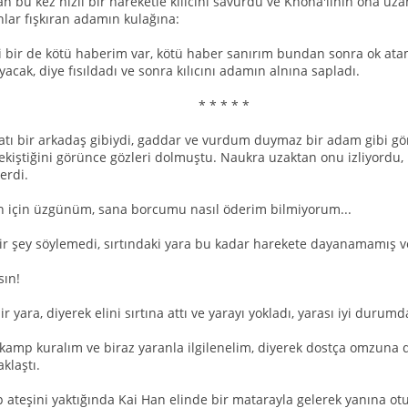
Han bu kez hızlı bir hareketle kılıcını savurdu ve Knoha'lının ona uz
lar fışkıran adamın kulağına:
yi bir de kötü haberim var, kötü haber sanırım bundan sonra ok atam
yacak, diye fısıldadı ve sonra kılıcını adamın alnına sapladı.
* * * *
 atı bir arkadaş gibiydi, gaddar ve vurdum duymaz bir adam gibi
ekiştiğini görünce gözleri dolmuştu. Naukra uzaktan onu izliyordu, K
erdi.
ın için üzgünüm, sana borcumu nasıl öderim bilmiyorum...
ir şey söylemedi, sırtındaki yara bu kadar harekete dayanamamış v
sın!
ir yara, diyerek elini sırtına attı ve yarayı yokladı, yarası iyi durumd
 kamp kuralım ve biraz yaranla ilgilenelim, diyerek dostça omzuna 
klaştı.
ateşini yaktığında Kai Han elinde bir matarayla gelerek yanına o