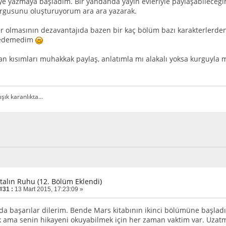
aye yazmaya başladım. Bir yandanda yayın evleriyle paylaşabileceğ
rgusunu oluşturuyorum ara ara yazarak.
er olmasının dezavantajıda bazen bir kaç bölüm bazı karakterlerd
sedemedim
an kısımları muhakkak paylaş, anlatımla mı alakalı yoksa kurguyla 
ışık karanlıkta...
rtalın Ruhu (12. Bölüm Eklendi)
#31 :
13 Mart 2015, 17:23:09 »
da başarılar dilerim. Bende Mars kitabının ikinci bölümüne başlad
ama senin hikayeni okuyabilmek için her zaman vaktim var. Uzatm