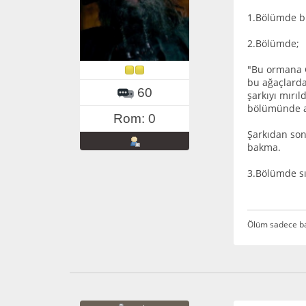
1.Bölümde bi
2.Bölümde;
"Bu ormana G
bu ağaçlarda
60
şarkıyı mırı
bölümünde an
Rom: 0
Şarkıdan son
bakma.
3.Bölümde sık
Ölüm sadece ba