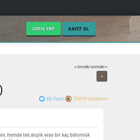
GIRIŞ YAP
KAYIT OL
« önceki
sonraki »
+
)
60 Yanıt
76019 Gösterim
ım, hemde tek atışlık veya bir kaç bölümlük