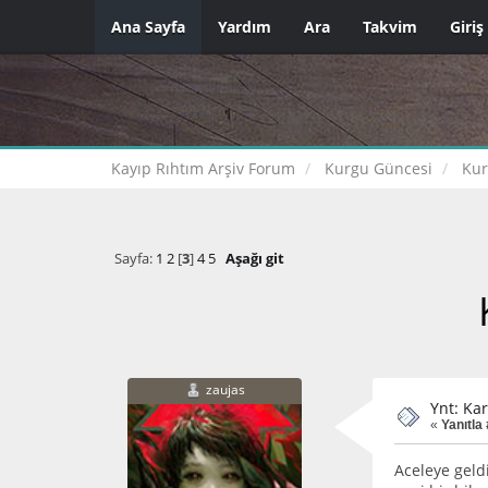
Ana Sayfa
Yardım
Ara
Takvim
Giriş
Kayıp Rıhtım Arşiv Forum
Kurgu Güncesi
Kur
Sayfa:
1
2
[
3
]
4
5
Aşağı git
zaujas
Ynt: Ka
«
Yanıtla 
Aceleye geld