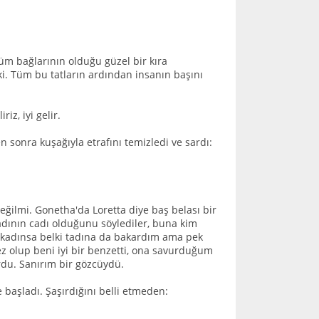
züm bağlarının olduğu güzel bir kıra
ki. Tüm bu tatların ardından insanın başını
z, iyi gelir.
n sonra kuşağıyla etrafını temizledi ve sardı:
eğilmi. Gonetha'da Loretta diye baş belası bir
Kadının cadı olduğunu söylediler, buna kim
r kadınsa belki tadına da bakardım ama pek
z olup beni iyi bir benzetti, ona savurduğum
rdu. Sanırım bir gözcüydü.
başladı. Şaşırdığını belli etmeden: