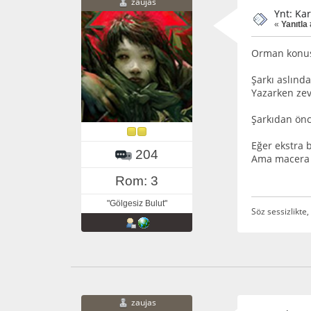
zaujas
Ynt: Ka
«
Yanıtla 
Orman konusu
Şarkı aslınd
Yazarken zev
Şarkıdan önc
Eğer ekstra 
204
Ama macera 
Rom: 3
"Gölgesiz Bulut"
Söz sessizlikte, 
zaujas