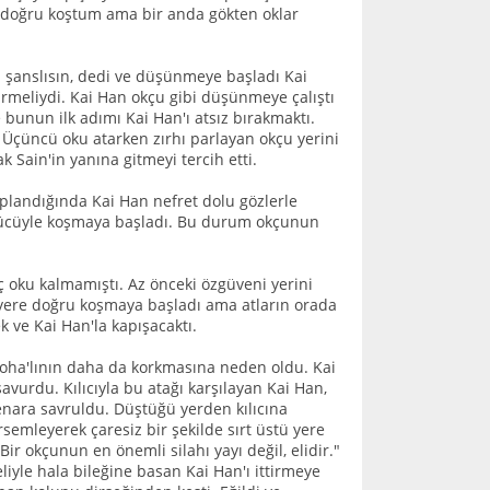
ra doğru koştum ama bir anda gökten oklar
in şanslısın, dedi ve düşünmeye başladı Kai
rmeliydi. Kai Han okçu gibi düşünmeye çalıştı
bunun ilk adımı Kai Han'ı atsız bırakmaktı.
ı. Üçüncü oku atarken zırhı parlayan okçu yerini
k Sain'in yanına gitmeyi tercih etti.
aplandığında Kai Han nefret dolu gözlerle
 gücüyle koşmaya başladı. Bu durum okçunun
 oku kalmamıştı. Az önceki özgüveni yerini
u yere doğru koşmaya başladı ama atların orada
k ve Kai Han'la kapışacaktı.
noha'lının daha da korkmasına neden oldu. Kai
avurdu. Kılıcıyla bu atağı karşılayan Kai Han,
kenara savruldu. Düştüğü yerden kılıcına
emleyerek çaresiz bir şekilde sırt üstü yere
ir okçunun en önemli silahı yayı değil, elidir."
eliyle hala bileğine basan Kai Han'ı ittirmeye