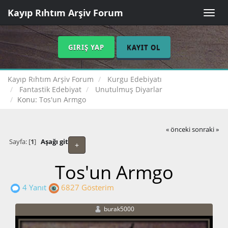
Kayıp Rıhtım Arşiv Forum
Toggle
naviga
GIRIŞ YAP
KAYIT OL
Kayıp Rıhtım Arşiv Forum
Kurgu Edebiyatı
Fantastik Edebiyat
Unutulmuş Diyarlar
Konu:
Tos'un Armgo
« önceki
sonraki »
Sayfa: [
1
]
Aşağı git
+
Tos'un Armgo
4 Yanıt
6827 Gösterim
burak5000