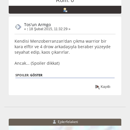
Rom: 0
Tos'un Armgo
«
:
18 Şubat 2015, 11:32:29 »
Kendisi Menzoberranzan'dan çıkma warrior bir
kara elftir ve 4 drow arkadaşıyla beraber yüzeyde
seyahat edip, kaos çıkarırlar.
Ancak... (Spoiler dikkat)
SPOILER:
GÖSTER
Kayıtlı
Ejderfelaketi