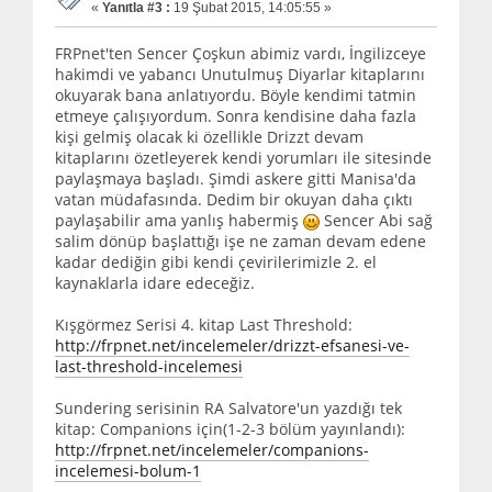
«
Yanıtla #3 :
19 Şubat 2015, 14:05:55 »
FRPnet'ten Sencer Çoşkun abimiz vardı, İngilizceye
hakimdi ve yabancı Unutulmuş Diyarlar kitaplarını
okuyarak bana anlatıyordu. Böyle kendimi tatmin
etmeye çalışıyordum. Sonra kendisine daha fazla
kişi gelmiş olacak ki özellikle Drizzt devam
kitaplarını özetleyerek kendi yorumları ile sitesinde
paylaşmaya başladı. Şimdi askere gitti Manisa'da
vatan müdafasında. Dedim bir okuyan daha çıktı
paylaşabilir ama yanlış habermiş
Sencer Abi sağ
salim dönüp başlattığı işe ne zaman devam edene
kadar dediğin gibi kendi çevirilerimizle 2. el
kaynaklarla idare edeceğiz.
Kışgörmez Serisi 4. kitap Last Threshold:
http://frpnet.net/incelemeler/drizzt-efsanesi-ve-
last-threshold-incelemesi
Sundering serisinin RA Salvatore'un yazdığı tek
kitap: Companions için(1-2-3 bölüm yayınlandı):
http://frpnet.net/incelemeler/companions-
incelemesi-bolum-1