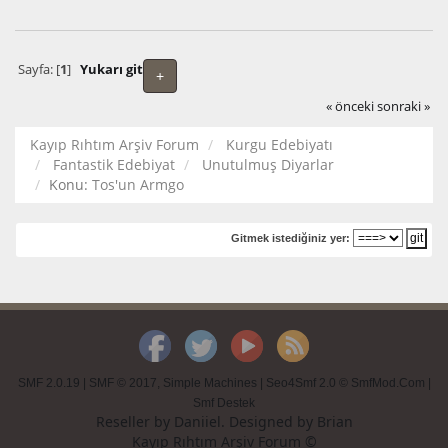
Sayfa: [
1
]
Yukarı git
+
« önceki
sonraki »
Kayıp Rıhtım Arşiv Forum
Kurgu Edebiyatı
Fantastik Edebiyat
Unutulmuş Diyarlar
Konu:
Tos'un Armgo
Gitmek istediğiniz yer:
SMF 2.0.19
|
SMF © 2017
,
Simple Machines
|
Seo4Smf 2.0 © SmfMod.Com
|
Smf Destek
Reseller by
Daniiel
. Designed by
Brian
Kayıp Rıhtım Arşiv Forum ©