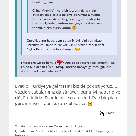
benden gelsin.
China Miéville'in yeni bir kitabını daha sizin
etiketinizle okuyacağız diye duyumlar almıştık
Twitter üzerinden. Hangisi olduğunu söyleyebilir
misiniz? İçimden Railsea geçiyor, ama doğru mu
tahmin ettim bilemiyorum
.
Öncelikle merhaba, evet şu an Miéville'nin bir kitabı
üzerinde çalışıyoruz. Ne yazık ki içinizden geçen değil;
Elçilik Kenti basıma hazırlanıyor.
Embassytown değil mi o
? Onu da çok merak ediyordum. Peki
China Miéville'in TÜYAP Kitap Fuarı'na imzaya gelmesi gibi bir
durum söz konusu olur mu?
Evet, o. Türkiye'ye gelmesini biz de çok istiyoruz. O
yüzden çabalarımız da sürüyor, bunu iyi haber diye
düşünebiliriz. Fuar içinse şu an için böyle bir plan
görünmüyor, tabii sürpriz olmazsa.
Kayıtlı
Yordam Kitap Basın ve Yayın Tic. Ltd. Şti.
Çatalçeşme Sk. Gendaş Han No:19 Kat:3 34110 Cağaloğlu -
İstanbul