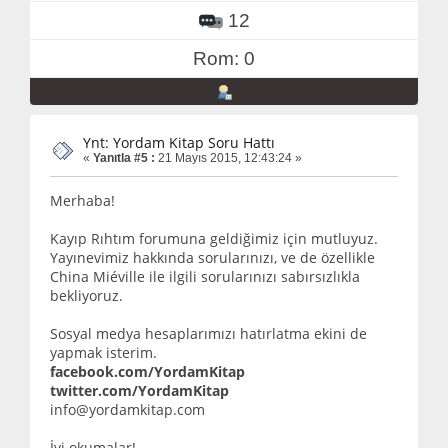
12
Rom: 0
Ynt: Yordam Kitap Soru Hattı
«
Yanıtla #5 :
21 Mayıs 2015, 12:43:24 »
Merhaba!
Kayıp Rıhtım forumuna geldiğimiz için mutluyuz.
Yayınevimiz hakkında sorularınızı, ve de özellikle
China Miéville ile ilgili sorularınızı sabırsızlıkla
bekliyoruz.
Sosyal medya hesaplarımızı hatırlatma ekini de
yapmak isterim.
facebook.com/YordamKitap
twitter.com/YordamKitap
info@yordamkitap.com
İyi okumalar!