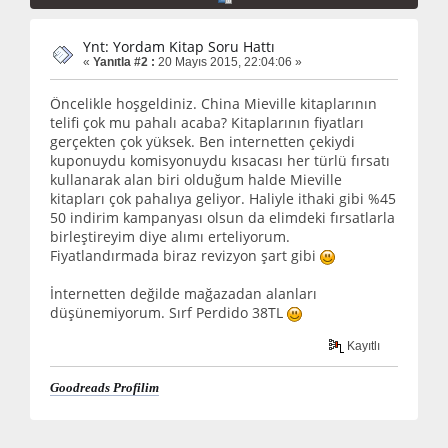
Ynt: Yordam Kitap Soru Hattı
«
Yanıtla #2 :
20 Mayıs 2015, 22:04:06 »
Öncelikle hoşgeldiniz. China Mieville kitaplarının
telifi çok mu pahalı acaba? Kitaplarının fiyatları
gerçekten çok yüksek. Ben internetten çekiydi
kuponuydu komisyonuydu kısacası her türlü fırsatı
kullanarak alan biri olduğum halde Mieville
kitapları çok pahalıya geliyor. Haliyle ithaki gibi %45
50 indirim kampanyası olsun da elimdeki fırsatlarla
birleştireyim diye alımı erteliyorum.
Fiyatlandırmada biraz revizyon şart gibi
İnternetten değilde mağazadan alanları
düşünemiyorum. Sırf Perdido 38TL
Kayıtlı
Goodreads Profilim