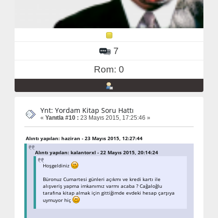
7
Rom: 0
Ynt: Yordam Kitap Soru Hattı
«
Yanıtla #10 :
23 Mayıs 2015, 17:25:46 »
Alıntı yapılan: haziran - 23 Mayıs 2015, 12:27:44
Alıntı yapılan: kalantorxl - 22 Mayıs 2015, 20:14:24
Hoşgeldiniz
Büronuz Cumartesi günleri açıkmı ve kredi kartı ile
alışveriş yapma imkanımız varmı acaba ? Cağaloğlu
tarafına kitap almak için gittiğimde evdeki hesap çarşıya
uymuyor hiç