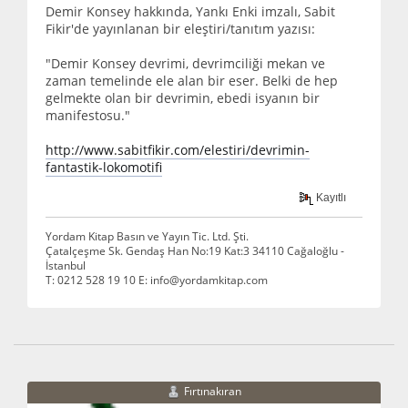
Demir Konsey hakkında, Yankı Enki imzalı, Sabit
Fikir'de yayınlanan bir eleştiri/tanıtım yazısı:
"Demir Konsey devrimi, devrimciliği mekan ve
zaman temelinde ele alan bir eser. Belki de hep
gelmekte olan bir devrimin, ebedi isyanın bir
manifestosu."
http://www.sabitfikir.com/elestiri/devrimin-
fantastik-lokomotifi
Kayıtlı
Yordam Kitap Basın ve Yayın Tic. Ltd. Şti.
Çatalçeşme Sk. Gendaş Han No:19 Kat:3 34110 Cağaloğlu -
İstanbul
T: 0212 528 19 10 E: info@yordamkitap.com
Fırtınakıran