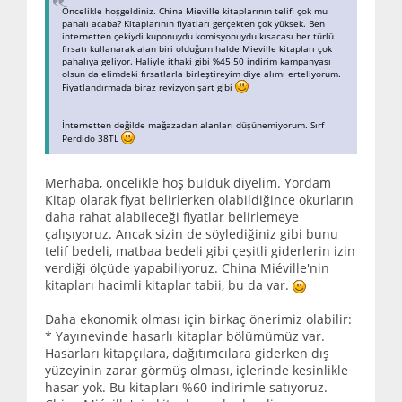
Öncelikle hoşgeldiniz. China Mieville kitaplarının telifi çok mu
pahalı acaba? Kitaplarının fiyatları gerçekten çok yüksek. Ben
internetten çekiydi kuponuydu komisyonuydu kısacası her türlü
fırsatı kullanarak alan biri olduğum halde Mieville kitapları çok
pahalıya geliyor. Haliyle ithaki gibi %45 50 indirim kampanyası
olsun da elimdeki fırsatlarla birleştireyim diye alımı erteliyorum.
Fiyatlandırmada biraz revizyon şart gibi
İnternetten değilde mağazadan alanları düşünemiyorum. Sırf
Perdido 38TL
Merhaba, öncelikle hoş bulduk diyelim. Yordam
Kitap olarak fiyat belirlerken olabildiğince okurların
daha rahat alabileceği fiyatlar belirlemeye
çalışıyoruz. Ancak sizin de söylediğiniz gibi bunu
telif bedeli, matbaa bedeli gibi çeşitli giderlerin izin
verdiği ölçüde yapabiliyoruz. China Miéville'nin
kitapları hacimli kitaplar tabii, bu da var.
Daha ekonomik olması için birkaç önerimiz olabilir:
* Yayınevinde hasarlı kitaplar bölümümüz var.
Hasarları kitapçılara, dağıtımcılara giderken dış
yüzeyinin zarar görmüş olması, içlerinde kesinlikle
hasar yok. Bu kitapları %60 indirimle satıyoruz.