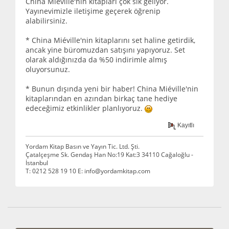
China Miéville'nin kitapları çok sık geliyor.
Yayınevimizle iletişime geçerek öğrenip
alabilirsiniz.
* China Miéville'nin kitaplarını set haline getirdik,
ancak yine büromuzdan satışını yapıyoruz. Set
olarak aldığınızda da %50 indirimle almış
oluyorsunuz.
* Bunun dışında yeni bir haber! China Miéville'nin
kitaplarından en azından birkaç tane hediye
edeceğimiz etkinlikler planlıyoruz.
Kayıtlı
Yordam Kitap Basın ve Yayın Tic. Ltd. Şti.
Çatalçeşme Sk. Gendaş Han No:19 Kat:3 34110 Cağaloğlu -
İstanbul
T: 0212 528 19 10 E: info@yordamkitap.com