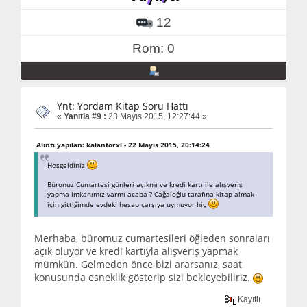
12
Rom: 0
Ynt: Yordam Kitap Soru Hattı
«
Yanıtla #9 :
23 Mayıs 2015, 12:27:44 »
Alıntı yapılan: kalantorxl - 22 Mayıs 2015, 20:14:24
Hoşgeldiniz
Büronuz Cumartesi günleri açıkmı ve kredi kartı ile alışveriş
yapma imkanımız varmı acaba ? Cağaloğlu tarafına kitap almak
için gittiğimde evdeki hesap çarşıya uymuyor hiç
Merhaba, büromuz cumartesileri öğleden sonraları
açık oluyor ve kredi kartıyla alışveriş yapmak
mümkün. Gelmeden önce bizi ararsanız, saat
konusunda esneklik gösterip sizi bekleyebiliriz.
Kayıtlı