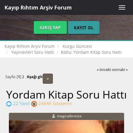
Kayıp Rıhtım Arşiv Forum
Toggle
naviga
GIRIŞ YAP
KAYIT OL
Kayıp Rıhtım Arşiv Forum
Kurgu Güncesi
Yayınevleri Soru Hattı
Konu:
Yordam Kitap Soru Hattı
« önceki
sonraki »
Sayfa: [
1
]
2
Aşağı git
+
Yordam Kitap Soru Hattı
22 Yanıt
24846 Gösterim
magicalbronze