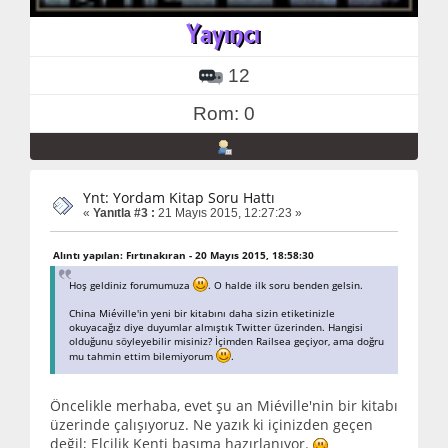
12
Rom: 0
Ynt: Yordam Kitap Soru Hattı
«
Yanıtla #3 :
21 Mayıs 2015, 12:27:23 »
Alıntı yapılan: Fırtınakıran - 20 Mayıs 2015, 18:58:30
Hoş geldiniz forumumuza
. O halde ilk soru benden gelsin.
China Miéville'in yeni bir kitabını daha sizin etiketinizle
okuyacağız diye duyumlar almıştık Twitter üzerinden. Hangisi
olduğunu söyleyebilir misiniz? İçimden Railsea geçiyor, ama doğru
mu tahmin ettim bilemiyorum
.
Öncelikle merhaba, evet şu an Miéville'nin bir kitabı
üzerinde çalışıyoruz. Ne yazık ki içinizden geçen
değil; Elçilik Kenti basıma hazırlanıyor.