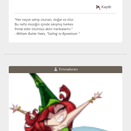
Kayıtlı
"Her neyse sahip olunan, doğar ve ölür.
Bu nefsi müziğin içinde sıkışmış herkes
İhmal eder ölümsüz aklın harikalarını."
- William Butler Yeats, "Sailing to Byzantium "
Fırtınakıran