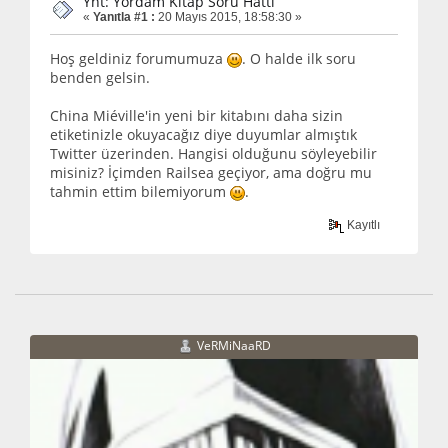
Ynt: Yordam Kitap Soru Hattı
«
Yanıtla #1 :
20 Mayıs 2015, 18:58:30 »
Hoş geldiniz forumumuza
. O halde ilk soru
benden gelsin.
China Miéville'in yeni bir kitabını daha sizin
etiketinizle okuyacağız diye duyumlar almıştık
Twitter üzerinden. Hangisi olduğunu söyleyebilir
misiniz? İçimden Railsea geçiyor, ama doğru mu
tahmin ettim bilemiyorum
.
Kayıtlı
VeRMiNaaRD