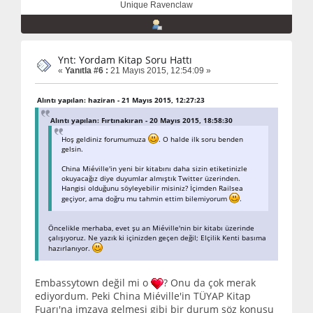
Unique Ravenclaw
Ynt: Yordam Kitap Soru Hattı
«
Yanıtla #6 :
21 Mayıs 2015, 12:54:09 »
Alıntı yapılan: haziran - 21 Mayıs 2015, 12:27:23
Alıntı yapılan: Fırtınakıran - 20 Mayıs 2015, 18:58:30
Hoş geldiniz forumumuza
. O halde ilk soru benden
gelsin.
China Miéville'in yeni bir kitabını daha sizin etiketinizle
okuyacağız diye duyumlar almıştık Twitter üzerinden.
Hangisi olduğunu söyleyebilir misiniz? İçimden Railsea
geçiyor, ama doğru mu tahmin ettim bilemiyorum
.
Öncelikle merhaba, evet şu an Miéville'nin bir kitabı üzerinde
çalışıyoruz. Ne yazık ki içinizden geçen değil; Elçilik Kenti basıma
hazırlanıyor.
Embassytown değil mi o
? Onu da çok merak
ediyordum. Peki China Miéville'in TÜYAP Kitap
Fuarı'na imzaya gelmesi gibi bir durum söz konusu