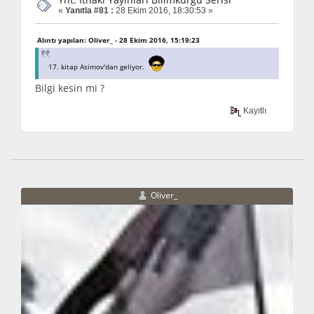
«
Yanıtla #81 :
28 Ekim 2016, 18:30:53 »
Alıntı yapılan: Oliver_ - 28 Ekim 2016, 15:19:23
17. kitap Asimov'dan geliyor.
Bilgi kesin mi ?
Kayıtlı
Oliver_