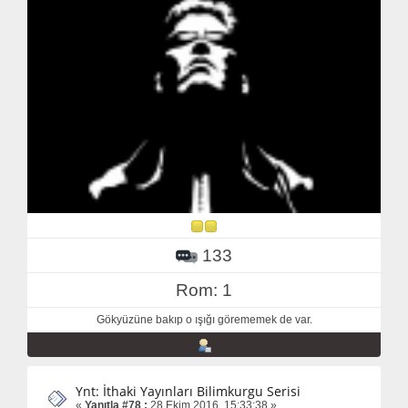
133
Rom: 1
Gökyüzüne bakıp o ışığı görememek de var.
Ynt: İthaki Yayınları Bilimkurgu Serisi
«
Yanıtla #78 :
28 Ekim 2016, 15:33:38 »