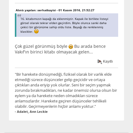
Alıntı yapılan: serhatkayisi - 01 Kasım 2016, 21:52:27
16. kitabımızın kapağı da eklenmiştir. Kapak ile birlikte listeyi
görsel olarak tekrar elden geçirdim. Böyle olunca sanki daha
çekici bir görünüme sahip oldu liste. Bayağı da renklenmiş
klasikler.
Çok güzel görünmüş böyle
Bu arada bence
Vakıf'ın birinci kitabı olmayacak gelen...
Kayıtlı
"Bir harekete dönüşmediği, fiziksel olarak bir varlık elde
etmediği sürece düşünceler gelip geçicidir ve ortaya
çıktıkları anda eriyip yok olurlar. Seni bir seçim yapmak
zorunda bırakmadıkları, ne kadar önemsiz olursa olsun bir
eylem ya da harekete neden olmadıkları sürece
anlamsızlardır. Harekete geçiren düşünceler tehlikeli
olabilir. Geçirmeyenlerin hiçbir anlamı yoktur."
- Adalet, Ann Leckie