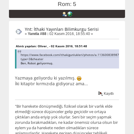
Rom: 5
Ynt: İthaki Yayınları Bilimkurgu Serisi
«
Yanıtla #88 :
02 Kasım 2016, 18:55:40 »
Alıntı yapılan: Oliver_ - 02 Kasım 2016, 18:51:48
https://www.facebook.com/ithakigunlukleri/photos/a.113600838987620.10
type=3&theater
Ben, Robot geliyormuş.
Yazmaya geliyordu ki yazılmış.
İki kitaptır kırmızıda gidiyoruz ama...
Kayıtlı
"Bir harekete dönüşmediği, fiziksel olarak bir varlık elde
etmediği sürece düşünceler gelip geçicidir ve ortaya
çıktıkları anda eriyip yok olurlar. Seni bir seçim yapmak
zorunda bırakmadıkları, ne kadar önemsiz olursa olsun bir
eylem ya da harekete neden olmadıkları sürece
anlamsızlardır. Harekete geçiren düşünceler tehlikeli