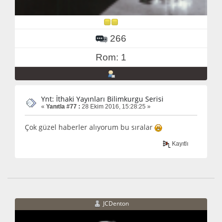
266
Rom: 1
Ynt: İthaki Yayınları Bilimkurgu Serisi
«
Yanıtla #77 :
28 Ekim 2016, 15:28:25 »
Çok güzel haberler alıyorum bu sıralar
Kayıtlı
JCDenton