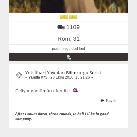
1109
Rom: 31
poor misguided fool
Ynt: İthaki Yayınları Bilimkurgu Serisi
«
Yanıtla #75 :
28 Ekim 2016, 15:21:26 »
Geliyor gönlümün efendisi
Kayıtlı
After I count down, three rounds, in hell I'll be in good
company.