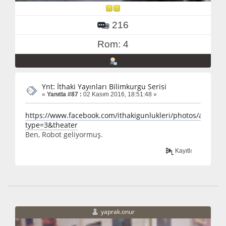
216
Rom: 4
Ynt: İthaki Yayınları Bilimkurgu Serisi
«
Yanıtla #87 :
02 Kasım 2016, 18:51:48 »
https://www.facebook.com/ithakigunlukleri/photos/a.11
type=3&theater
Ben, Robot geliyormuş.
Kayıtlı
yaprak.onur