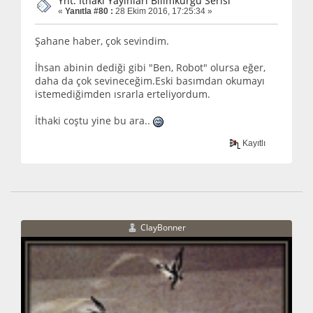
Ynt: İthaki Yayınları Bilimkurgu Serisi
«
Yanıtla #80 :
28 Ekim 2016, 17:25:34 »
Şahane haber, çok sevindim.
İhsan abinin dediği gibi "Ben, Robot" olursa eğer,
daha da çok sevineceğim.Eski basımdan okumayı
istemediğimden ısrarla erteliyordum.
İthaki coştu yine bu ara..
Kayıtlı
ClayBonner