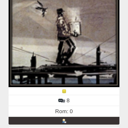
8
Rom: 0