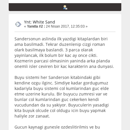
Ynt: White Sand
«
Yanıtla #2 :
24 Nisan 2017, 12:35:03 »
Sandersonun aslinda ilk yazdigi kitaplardan biri
ama basilmadi. Tekrar duzenlenip cizgi roman
olark basilmaya baslandi. 3 parca olarak
yayinlancak, ilk bolum bir kac ay once cikti.
Kozmerin parcasi olmasinin yaninda arka planda
onemli isler ceviren bir kac karakterin ana dunyasi.
Buyu sistemi her Sanderson kitabindaki gibi
kendine ozgu ilginc. Simdiye kadar gordugumuz
kadariyla buyu sistemi col kumlarindan guc elde
etme uzerine kurulu. Bir buyucu zumresi var ve
bunlar col kumlarindan guc cekerken kendi
vucudundan da su yakiyor. Buyuculerin yasadigi
kita buyuk olcude col oldugu icin buyu yapmak
haliyle zor zanaat.
Gucun kaynagi gunesle ozdeslitirilmis ve bu