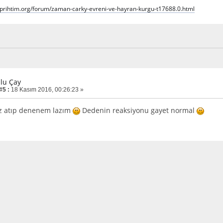
iprihtim.org/forum/zaman-carky-evreni-ve-hayran-kurgu-t17688.0.html
zlu Çay
#5 :
18 Kasım 2016, 00:26:23 »
uz atıp denenem lazım
Dedenin reaksiyonu gayet normal