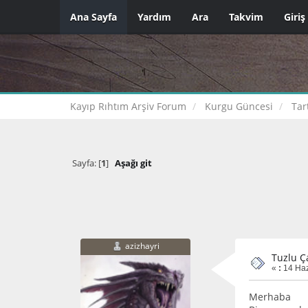
Ana Sayfa
Yardım
Ara
Takvim
Giriş
Kayıp Rıhtım Arşiv Forum
Kurgu Güncesi
Tar
Sayfa: [
1
]
Aşağı git
azizhayri
Tuzlu Ç
«
:
14 Haz
Merhaba