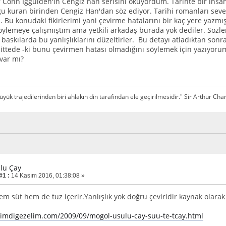
 Conn İggulden'in Cengiz han serisini okuyordum. Tarihte bir ins
u kuran birinden Cengiz Han'dan söz ediyor. Tarihi romanları sev
 Bu konudaki fikirlerimi yani çevirme hatalarını bir kaç yere yazmı
öylemeye çalışmıştım ama yetkili arkadaş burada yok dediler. Söz
 baskılarda bu yanlışlıklarını düzeltirler. Bu detayı atladıktan son
cittede -ki bunu çevirmen hatası olmadığını söylemek için yazıyoru
 var mı?
üyük trajedilerinden biri ahlakın din tarafından ele geçirilmesidir." Sir Arthur Cha
zlu Çay
#1 :
14 Kasım 2016, 01:38:08 »
m süt hem de tuz içerir.Yanlışlık yok doğru çeviridir kaynak olarak
simdigezelim.com/2009/09/mogol-usulu-cay-suu-te-tcay.html