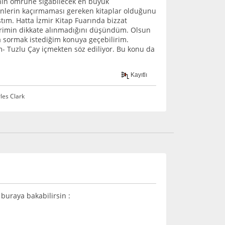
anın ömrüne sığabilecek en büyük
enlerin kaçırmaması gereken kitaplar olduğunu
ştım. Hatta İzmir Kitap Fuarında bizzat
lerimin dikkate alınmadığını düşündüm. Olsun
ra sormak istediğim konuya geçebilirim.
m- Tuzlu Çay içmekten söz ediliyor. Bu konu da
Kayıtlı
rles Clark
 buraya bakabilirsin :