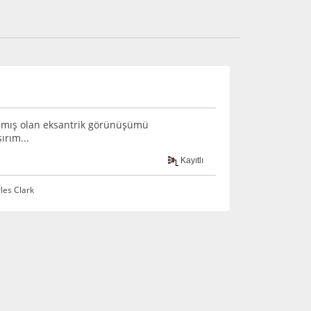
yılmış olan eksantrik görünüşümü
ırım...
Kayıtlı
rles Clark