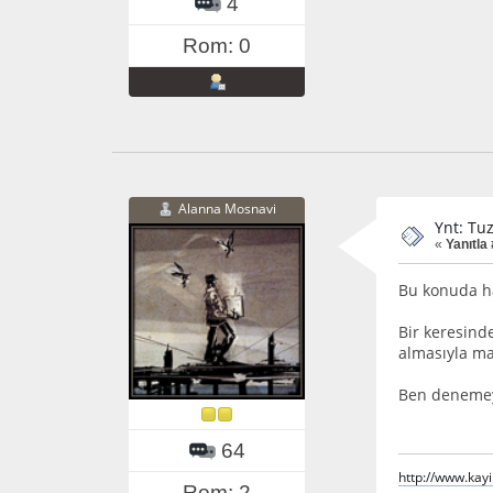
4
Rom: 0
Alanna Mosnavi
Ynt: Tu
«
Yanıtla 
Bu konuda ha
Bir keresind
almasıyla ma
Ben denemeyi
64
http://www.kay
Rom: 2