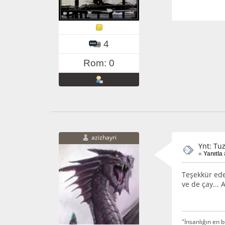
4
Rom: 0
azizhayri
Ynt: Tu
«
Yanıtla 
Teşekkür ede
ve de çay...
"İnsanlığın en b