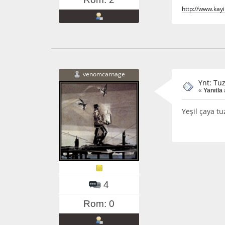
http://www.kay
venomcarnage
Ynt: Tu
«
Yanıtla 
Yeşil çaya t
4
Rom: 0