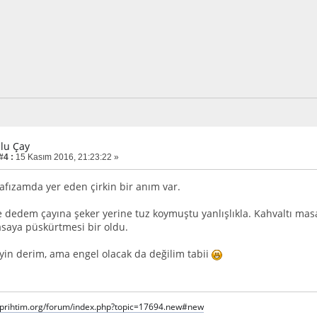
zlu Çay
#4 :
15 Kasım 2016, 21:23:22 »
fızamda yer eden çirkin bir anım var.
e dedem çayına şeker yerine tuz koymuştu yanlışlıkla. Kahvaltı ma
saya püskürtmesi bir oldu.
n derim, ama engel olacak da değilim tabii
iprihtim.org/forum/index.php?topic=17694.new#new