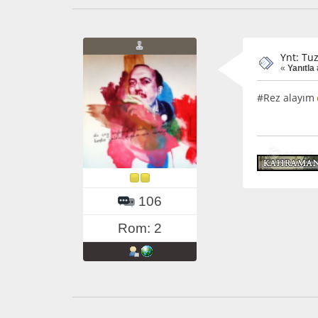
Ynt: Tu
«
Yanıtla 
#Rez alayım
106
Rom: 2