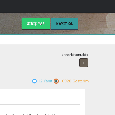
GIRIŞ YAP
KAYIT OL
« önceki
sonraki »
+
12 Yanıt
10920 Gösterim