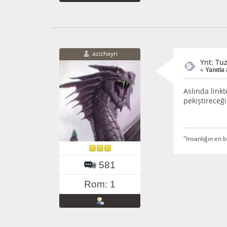
azizhayri
Ynt: Tu
«
Yanıtla 
Aslında link
pekiştireceğ
"İnsanlığın en b
581
Rom: 1