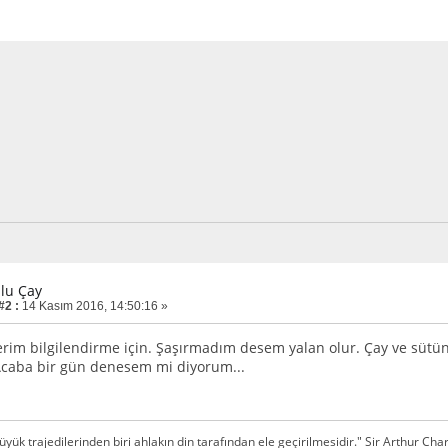
zlu Çay
#2 :
14 Kasım 2016, 14:50:16 »
rim bilgilendirme için. Şaşırmadım desem yalan olur. Çay ve sütü
 Acaba bir gün denesem mi diyorum...
üyük trajedilerinden biri ahlakın din tarafından ele geçirilmesidir." Sir Arthur Cha