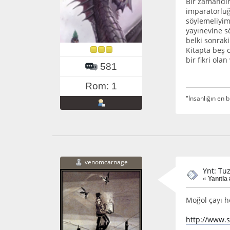
Bir zamandır
imparatorluğ
söylemeliyim.
yayınevine s
belki sonraki
Kitapta beş 
bir fikri olan
581
Rom: 1
"İnsanlığın en b
venomcarnage
Ynt: Tu
«
Yanıtla 
Moğol çayı he
http://www.