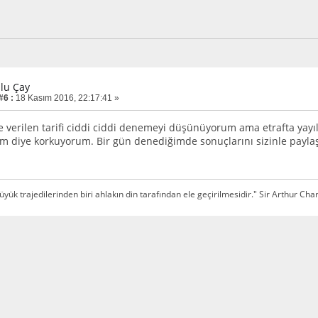
zlu Çay
#6 :
18 Kasım 2016, 22:17:41 »
te verilen tarifi ciddi ciddi denemeyi düşünüyorum ama etrafta ya
im diye korkuyorum. Bir gün denediğimde sonuçlarını sizinle paylaş
üyük trajedilerinden biri ahlakın din tarafından ele geçirilmesidir." Sir Arthur Cha