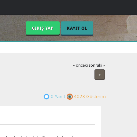
GIRIŞ YAP
KAYIT OL
« önceki
sonraki »
+
0 Yanıt
4023 Gösterim