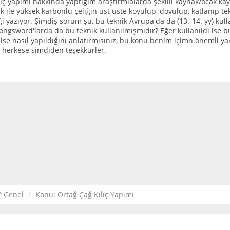
ılıç yapımı hakkında yaptığım araştırmlalarda şekilli kaynak/ocak ka
ik ile yüksek karbonlu çeliğin üst üste koyulup, dövülüp, katlanıp t
ği yazıyor. Şimdiş sorum şu, bu teknik Avrupa'da da (13.-14. yy) kull
ngsword'larda da bu teknık kullanılmışmıdır? Eğer kullanıldı ise bu
 ise nasıl yapıldığını anlatırmısınız, bu konu benim içimn önemli ya
herkese simdiden teşekkurler.
P Genel
Konu:
Ortağ Çağ Kılıç Yapımı