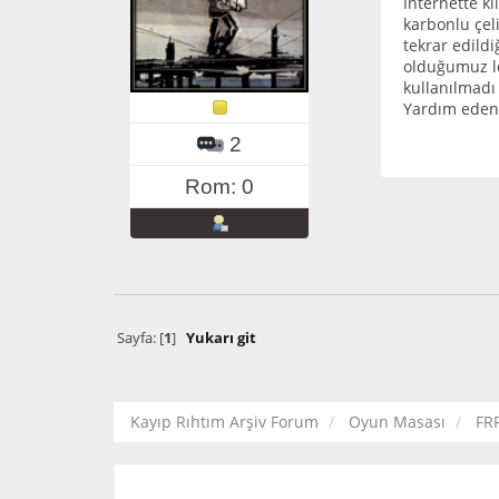
İnternette k
karbonlu çel
tekrar edildi
olduğumuz lo
kullanılmadı
Yardım eden 
2
Rom: 0
Sayfa: [
1
]
Yukarı git
Kayıp Rıhtım Arşiv Forum
Oyun Masası
FR