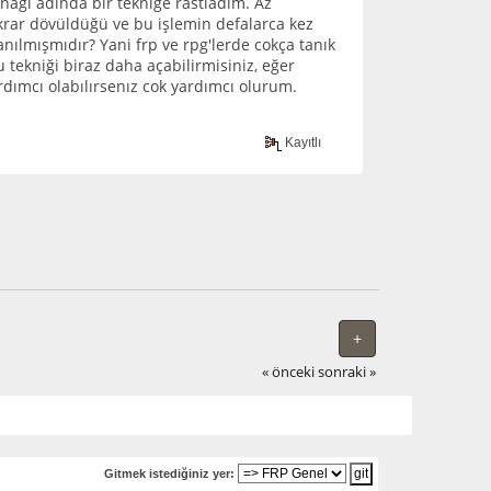
ynağı adında bir tekniğe rastladım. Az
ekrar dövüldüğü ve bu işlemin defalarca kez
anılmışmıdır? Yani frp ve rpg'lerde cokça tanık
 tekniği biraz daha açabilirmisiniz, eğer
rdımcı olabılırsenız cok yardımcı olurum.
Kayıtlı
+
« önceki
sonraki »
Gitmek istediğiniz yer: