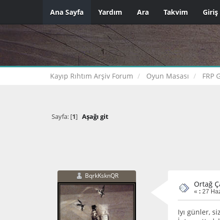
Ana Sayfa
Yardım
Ara
Takvim
Giriş
Kayıp Rıhtım Arşiv Forum
Oyun Masası
FRP 
Sayfa: [
1
]
Aşağı git
BqrkKsknQR
Ortağ Ç
«
:
27 Haz
Iyı günler, 