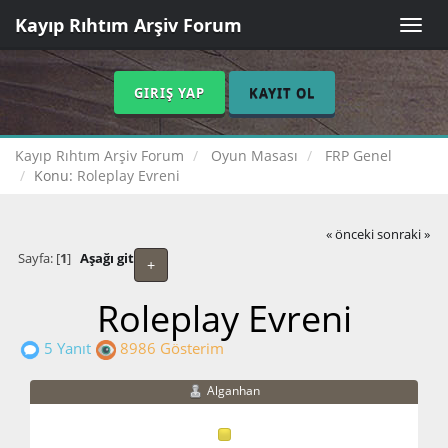
Kayıp Rıhtım Arşiv Forum
Toggle
naviga
GIRIŞ YAP
KAYIT OL
Kayıp Rıhtım Arşiv Forum
Oyun Masası
FRP Genel
Konu:
Roleplay Evreni
« önceki
sonraki »
Sayfa: [
1
]
Aşağı git
+
Roleplay Evreni
5 Yanıt
8986 Gösterim
Alganhan