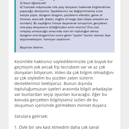
3) Nasıl öğretecek?
4) Youtube vidyonuzda role play dünyaları hakkında bilgilendirme
yapacağız demişsiniz. Saydıklarınız ise değiştirilmemiş sıralı
haliyle şöyle; dungeon dragons, yüzüklerin efendisi, game of
thrones, warcraft, diablo, mights of magic (ben böyle anladım en
azından). Bu saydığınız listeye dayanarak soruyorum, gerçekten
role-play dünyalarını bildiğinizden emin misiniz? Zira size
roleplay anlatacağız amacında olan bir topluluğun aklına
dungeon and dragons'tan sonra gelen "şeyler" bunlar olamaz diye
düşünmekteyim. Yanılıyor olabilirim.
Başarılar dilerim.
Kesinlikle haklısınız söylediklerinizde çok büyük bir
geçmişim yok ancak frp tecrübem var ve az çok
dünyaları biliyorum. Video da çok bilgim olmadığını
az çok söyledim bu yüzden zaten sizlerin
desteklerinizi bekliyoruz. Bunun dışında
topluluğumuzun üyeleri arasında bilgili arkadaşlar
var bunlardan seçip oyunları kuracağız. Eğer bu
konuda gerçekten bilgiliyseniz sizleri de bu
oluşumun içerisinde görmekten minnet duyarız.
Sorulara gelirsek:
1. Öyle bir şey kast etmedim daha çok sanal