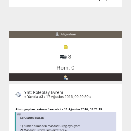
Alganhan
3
Rom: 0
Ynt: Roleplay Evreni
«
Yanıtla #3 :
17 Ağustos 2016, 00:20:50 »
Alıntı yapılan: asimovfreerobot - 11 Ağustos 2016, 03:21:19
Sorularım olacak.
1) Kimler bilmeden masaüstü rpg oynuyor?
2) Masaüstü rpg'yi kim öğretecek?