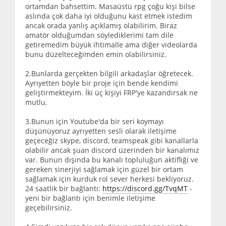
ortamdan bahsettim. Masaüstü rpg çoğu kişi bilse
aslında çok daha iyi olduğunu kast etmek istedim
ancak orada yanlış açıklamış olabilirim. Biraz
amatör olduğumdan söylediklerimi tam dile
getiremedim büyük ihtimalle ama diğer videolarda
bunu düzelteceğimden emin olabilirsiniz.
2.Bunlarda gerçekten bilgili arkadaşlar öğretecek.
Ayrıyetten böyle bir proje için bende kendimi
geliştirmekteyim. İki üç kişiyi FRP'ye kazandırsak ne
mutlu.
3.Bunun için Youtube'da bir seri koymayı
düşünüyoruz ayrıyetten sesli olarak iletişime
geçeceğiz skype, discord, teamspeak gibi kanallarla
olabilir ancak şuan discord üzerinden bir kanalımız
var. Bunun dışında bu kanalı topluluğun aktifliği ve
gereken sinerjiyi sağlamak için güzel bir ortam
sağlamak için kurduk rol sever herkesi bekliyoruz.
24 saatlik bir bağlantı:
https://discord.gg/TvqMT
-
yeni bir bağlantı için benimle iletişime
geçebilirsiniz.