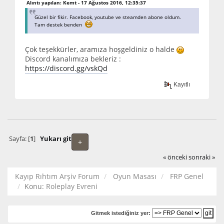
Alıntı yapılan: Kemt - 17 Ağustos 2016, 12:35:37
Güzel bir fikir. Facebook, youtube ve steamden abone oldum.
Tam destek benden
Çok teşekkürler, aramıza hoşgeldiniz o halde
Discord kanalımıza bekleriz :
https://discord.gg/vskQd
Kayıtlı
Sayfa: [
1
]
Yukarı git
+
« önceki
sonraki »
Kayıp Rıhtım Arşiv Forum
Oyun Masası
FRP Genel
Konu:
Roleplay Evreni
Gitmek istediğiniz yer: