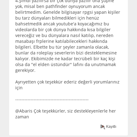
4.Şimdi yazılırsa bir çok dünya yazılır ona şüphe
yok, misal ben pathfinder oynuyorum ancak
belirtmedim. Genelde bilgisayar rpgsi yapan kişiler
bu tarz dünyaları bilmedikleri için henüz
bahsetmedik ancak youtube'a koyacağımız bu
videolarda bir çok dünya hakkında kısa bilgiler
vereceğiz ve bu dünyalara nasıl katılıp, nereden
masabaşı frplerine katılabilecekleri hakkında
bilgileri. Elbette bu tür şeyler zamanla olacak,
bunlar da roleplay severlerin bizi desteklemesine
kalıyor. Ekibimizde ne kadar tecrübeli bir kaç kişi
olsa da "el elden üstündür" lafını da unutmamak
gerekiyor.
Ayrıyetten çok teşekkür ederiz değerli yorumlarınız
için
------------------------------------------------
@Abaris Çok teşekkürler, siz destekleyenlerle her
zaman
Kayıtlı