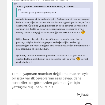
Alıntı yapılan: Tenekeci - 16 Ekim 2016, 17:31:14
Tek bir şarkı yazmak yanlış olur.
Aslında tam olarak istenilen buydu. Sadece tek bir şey yazmanızı
istiyor liste, diğerleri arasında sivriltmeniz gerekiyor birini, en'iniz
yapmanız. Özellikle yaptığım uyarıları hiçe sayarak vermişsiniz
yanıtlarınızı hatta yanıtlarınız çoğu yapmak istediğime aykırı
olmuş. Sadece başlığı okumuş olduğunuz fikrine kapıldım.
@Guy Fawkes bende ekşi sözlüğü epey seven biriyim hatta
yazmayı düşündüm lakin gerçekten beğendiğim kadar ilgi
gösterdiğim bir mecra değildi ama orada yazarlığın beklenilen bir
şey olduğunu ilk kez duydum.
@Oliver_ benimde mekanı yazarken canım tatlı istiyordu ama
sizden farklı olarak benim canım sürekli tatlı çekiyor
Demet
Akalın'a da +1
Tersini yapmam mümkün değil ama madem öyle
bir istek var ilk cevaplarımı esas cevap, daha
sonrakileri de görmezden gelemediğim için
yazdığımı düşünebilirsiniz.
Kayıtlı