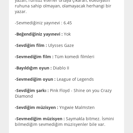
yazan, ruhsuz eserler ortaya çıkaran, edebiyatın
ruhuna sahip olmayan, olamayacak herhangi bir
yazar.
-Sevmediğiniz yayınevi : 6.45
-Beğendiğiniz yayınevi :
Yok
-Sevdiğim film :
Ulysses Gaze
-Sevmediğim film :
Tüm komedi filmleri
-Bayıldığım oyun :
Diablo II
-Sevmediğim oyun :
League of Legends
-Sevdiğim şarkı :
Pink Floyd - Shine on you Crazy
Diamond
-Sevdiğim müzisyen :
Yngwie Malmsten
-Sevmediğim müzisyen :
Saymakla bitmez. İsmini
bilmediğim sevmediğim müzisyenler bile var.