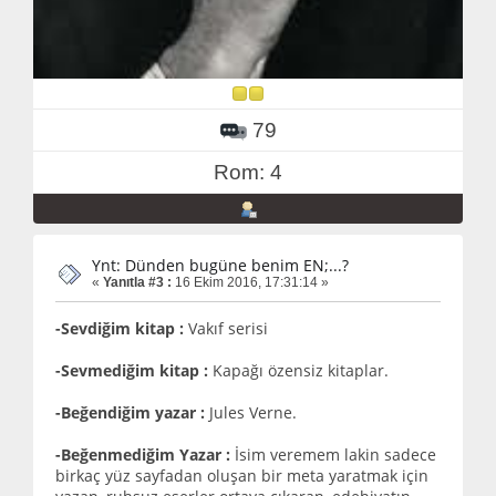
79
Rom: 4
Ynt: Dünden bugüne benim EN;...?
«
Yanıtla #3 :
16 Ekim 2016, 17:31:14 »
-Sevdiğim kitap :
Vakıf serisi
-Sevmediğim kitap :
Kapağı özensiz kitaplar.
-Beğendiğim yazar :
Jules Verne.
-Beğenmediğim Yazar :
İsim veremem lakin sadece
birkaç yüz sayfadan oluşan bir meta yaratmak için