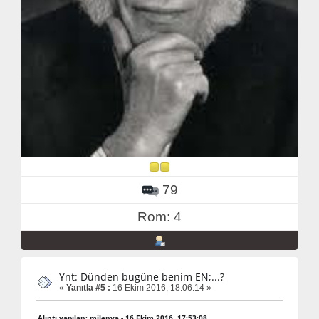
79
Rom: 4
Ynt: Dünden bugüne benim EN;...?
«
Yanıtla #5 :
16 Ekim 2016, 18:06:14 »
Alıntı yapılan: milenya - 16 Ekim 2016, 17:53:08