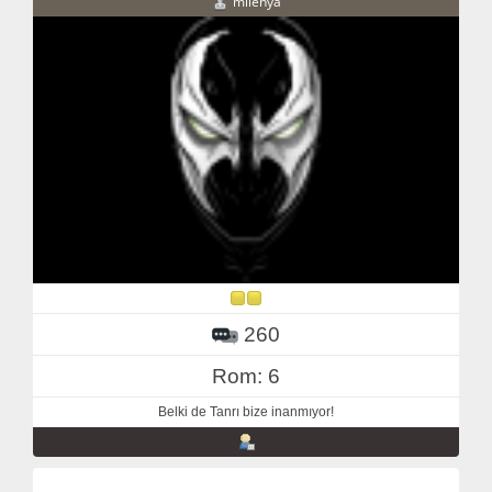
milenya
260
Rom: 6
Belki de Tanrı bize inanmıyor!