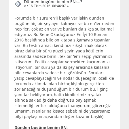
Dünden bugüne benim EN;...?
«
:
16 Ekim 2016, 06:46:07 »
Forumda bir sürü ‘en’li başlık var lakin dünden
bugüne hiç bir şey aynı kalmıyor ve bu en’ler neden
hep ‘ler’, çok az en var ve bunları da sıkça suiistimal
ediyoruz. Bu Sene Okuduğunuz En İyi 10 Roman -
2016 başlığında bile on kitaba sığamayıp taşanlar
var. Bu testin amacı kendinizi sıkıştırmak olacak
biraz daha bir sürü güzel şeyin yada kötülerin
arasında sadece birini, tek bir ‘en’i seçip yazmanızı
istiyorum. Politik cevaplar vermekten kaçınmanızı
istiyorum, bir sürü ya da iki şey arasında kalsanız
bile cevaplarda sadece biri gözüksün. Soruları
yazıp cevaplayacağım ve notlar düşeceğim, özellikle
forumda aklımda olan birkaç kişinin gerçekten
zorlanacağını düşündüğüm bir durum bu. İlginç
yanıtlar bekliyorum, hatta kimilerimizin yatak
altında sakladığı daha doğrusu paylaşmak
istemediği en’leri olduğuna inanıyorum, göreceğiz
umarım. (Yanlarına kısaca sebebini de yazarsanız
bilgi paylaşımı açısından değer kazanır başlık)
Dünden bugüne benim
EN
;