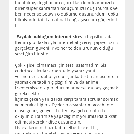
bulabilmiş değilim ama çocukken kendi aramızda
birer süper kahraman olduğumuzu düşünürdük ve
ben nedense Spawn olduğumu düşünürdüm. Çoğu
bilmiyordu tabii anlatmakla uğraşıyorum güçlerimi

-Faydalı bulduğum internet sitesi :
hepsiburada
Benim gibi fazlasıyla internet alışverişi yapıyorsanız
gerçekten güvenilir ve her telden ürünün olduğu
sevdiğim bir site
Çok kişisel olmaması için testi uzatmadım. Sizi
çıldırtacak kadar arada kaldıysanız yanıt
vermemeniz daha iyi olur çünkü testin amacı tercih
yapmak ve tabii hiç çizgi film ya da anime
izlememişseniz gibi durumlar varsa da boş geçmek
gerekecektir.
İlginizi çeken yanıtlarda karşı tarafa sorular sormak
ve merak ettiğiniz üyelerin cevaplarını görebilme
olasılığı hoş geliyor. Lütfen aşağıdaki notu da
okuyun birbirimize yapacağımız yorumlarda dikkat
edilmesi gerekir diye düşündüm.
Listeyi kendim hazırladım elbette eksiktir,
saçmalamış olunabilir ama gecenin bir körü