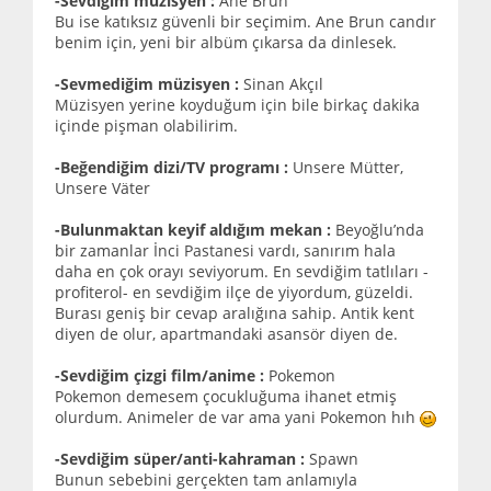
-Sevdiğim müzisyen :
Ane Brun
Bu ise katıksız güvenli bir seçimim. Ane Brun candır
benim için, yeni bir albüm çıkarsa da dinlesek.
-Sevmediğim müzisyen :
Sinan Akçıl
Müzisyen yerine koyduğum için bile birkaç dakika
içinde pişman olabilirim.
-Beğendiğim dizi/TV programı :
Unsere Mütter,
Unsere Väter
-Bulunmaktan keyif aldığım mekan :
Beyoğlu’nda
bir zamanlar İnci Pastanesi vardı, sanırım hala
daha en çok orayı seviyorum. En sevdiğim tatlıları -
profiterol- en sevdiğim ilçe de yiyordum, güzeldi.
Burası geniş bir cevap aralığına sahip. Antik kent
diyen de olur, apartmandaki asansör diyen de.
-Sevdiğim çizgi film/anime :
Pokemon
Pokemon demesem çocukluğuma ihanet etmiş
olurdum. Animeler de var ama yani Pokemon hıh
-Sevdiğim süper/anti-kahraman :
Spawn
Bunun sebebini gerçekten tam anlamıyla