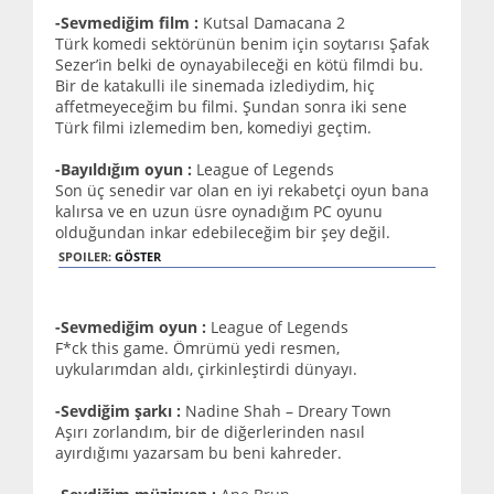
-Sevmediğim film :
Kutsal Damacana 2
Türk komedi sektörünün benim için soytarısı Şafak
Sezer’in belki de oynayabileceği en kötü filmdi bu.
Bir de katakulli ile sinemada izlediydim, hiç
affetmeyeceğim bu filmi. Şundan sonra iki sene
Türk filmi izlemedim ben, komediyi geçtim.
-Bayıldığım oyun :
League of Legends
Son üç senedir var olan en iyi rekabetçi oyun bana
kalırsa ve en uzun üsre oynadığım PC oyunu
olduğundan inkar edebileceğim bir şey değil.
SPOILER:
GÖSTER
-Sevmediğim oyun :
League of Legends
F*ck this game. Ömrümü yedi resmen,
uykularımdan aldı, çirkinleştirdi dünyayı.
-Sevdiğim şarkı :
Nadine Shah – Dreary Town
Aşırı zorlandım, bir de diğerlerinden nasıl
ayırdığımı yazarsam bu beni kahreder.