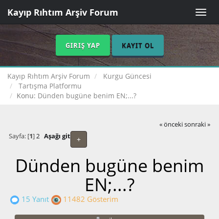
Kayıp Rıhtım Arşiv Forum
Toggle
naviga
GIRIŞ YAP
KAYIT OL
Kayıp Rıhtım Arşiv Forum
Kurgu Güncesi
Tartışma Platformu
Konu:
Dünden bugüne benim EN;...?
« önceki
sonraki »
Sayfa: [
1
]
2
Aşağı git
+
Dünden bugüne benim
EN;...?
15 Yanıt
11482 Gösterim