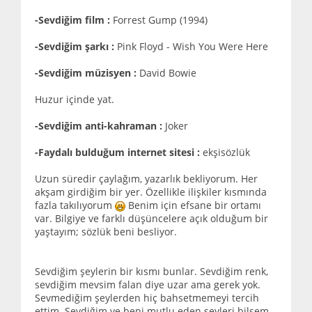
-Sevdiğim film :
Forrest Gump (1994)
-Sevdiğim şarkı :
Pink Floyd - Wish You Were Here
-Sevdiğim müzisyen :
David Bowie
Huzur içinde yat.
-Sevdiğim anti-kahraman :
Joker
-Faydalı bulduğum internet sitesi :
ekşisözlük
Uzun süredir çaylağım, yazarlık bekliyorum. Her
akşam girdiğim bir yer. Özellikle ilişkiler kısmında
fazla takılıyorum
Benim için efsane bir ortamı
var. Bilgiye ve farklı düşüncelere açık olduğum bir
yaştayım; sözlük beni besliyor.
Sevdiğim şeylerin bir kısmı bunlar. Sevdiğim renk,
sevdiğim mevsim falan diye uzar ama gerek yok.
Sevmediğim şeylerden hiç bahsetmemeyi tercih
ettim. Sevdiğim ve beni mutlu eden şeyleri bilsem