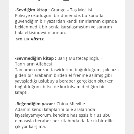
-Sevdiğim kitap :
Grange – Taş Meclisi
Polisiye okuduğum bir dönemde, bu konuda
güvendiğim bir yazardan kendi sınırlarının dışında
beklenmedik bir sonla karşılaşmıştım ve sanırım
hala etkisindeyim bunun.
SPOILER:
GÖSTER
-Sevmediğim kitap :
Barış Müstecaplıoğlu –
Tanrıların Alfabesi
Tamamen mekan tasvirlerine boğulduğum, çok hızlı
giden bir arabanın birden el frenine asılmış gibi
yavaşladığı üslubuyla beraber gerçekten okurken
boğulduğum, bitse de kurtulsam dediğim bir
kitaptı.
-Beğendiğim yazar :
China Mieville
Adamın kendi kitaplarını bile aralarında
kıyaslayamıyorum, kendine has eşsiz bir üslubu
olmasıyla beraber her kitabında da farklı bir dille
çıkıyor karşıma.