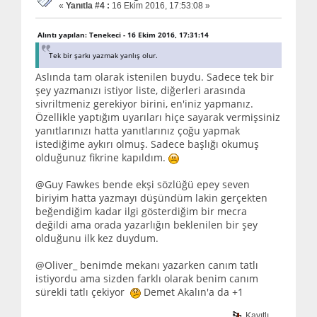
«
Yanıtla #4 :
16 Ekim 2016, 17:53:08 »
Alıntı yapılan: Tenekeci - 16 Ekim 2016, 17:31:14
Tek bir şarkı yazmak yanlış olur.
Aslında tam olarak istenilen buydu. Sadece tek bir
şey yazmanızı istiyor liste, diğerleri arasında
sivriltmeniz gerekiyor birini, en'iniz yapmanız.
Özellikle yaptığım uyarıları hiçe sayarak vermişsiniz
yanıtlarınızı hatta yanıtlarınız çoğu yapmak
istediğime aykırı olmuş. Sadece başlığı okumuş
olduğunuz fikrine kapıldım.
@Guy Fawkes bende ekşi sözlüğü epey seven
biriyim hatta yazmayı düşündüm lakin gerçekten
beğendiğim kadar ilgi gösterdiğim bir mecra
değildi ama orada yazarlığın beklenilen bir şey
olduğunu ilk kez duydum.
@Oliver_ benimde mekanı yazarken canım tatlı
istiyordu ama sizden farklı olarak benim canım
sürekli tatlı çekiyor
Demet Akalın'a da +1
Kayıtlı