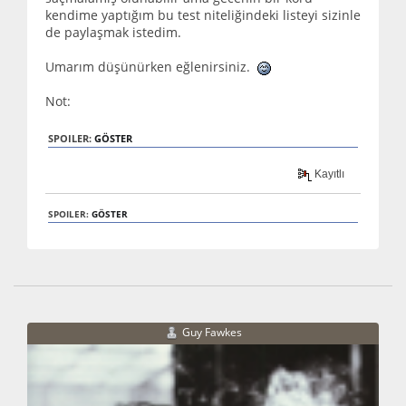
kendime yaptığım bu test niteliğindeki listeyi sizinle
de paylaşmak istedim.
Umarım düşünürken eğlenirsiniz.
Not:
SPOILER:
GÖSTER
Kayıtlı
SPOILER:
GÖSTER
Guy Fawkes