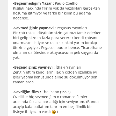
-Beğenmediğim Yazar :
Paulo Coelho
Kişiliği hakkında fikrim yok da yazdıkları gerçekten
hoşuma gitmiyor ve farklı bir kılım bu adama
nedense.
-Sevmediğiniz yayınevi :
Pegasus Yayınları
Bir çatı ustası düşünün sizin çatınızı tamir ederken
biri gelip sizden fazla para vererek kendi çatısını
onarmasını istiyor ve usta sizinkini yarım bırakıp
ötekine geçiyor. Pegasus budur bence. Ticarethane
olmanın da ötesinde okuyucusuna pek saygısı da
yok.
-Beğendiğiniz yayınevi :
İthaki Yayınları
Zengin ettim kendilerini lakin cidden özellikle iyi
işler yapma konusunda eline su dökülmüyor son
zamanlarda.
-Sevdiğim film :
The Piano (1993)
Özellikle hiç sevmediğim o romance filmleri
arasında fazlaca parladığı için seviyorum. (Bunda
acayip kafa patlattım tanrım en beş filmlik bir
listeye ihtiyacım vardı
)