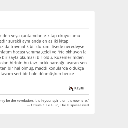
bimden veya çantamdan e-kitap okuyucumu
r sürekli aynı anda en az iki kitap
raz da travmatik bir durum; lisede neredeyse
anlatım hocası yanıma geldi ve "Ne okhuyon la
ele bir sayfa okuması bir oldu. Kuzenlerimden
lan birinin bu tavrı artık bardağı taşıran son
kten bir hal olmuş, maddi konularda oldukça
 tavrım sert bir hale dönmüşken bence
Kayıtlı
be the revolution. It is in your spirit, or it is nowhere.”
― Ursula K. Le Guin, The Dispossessed