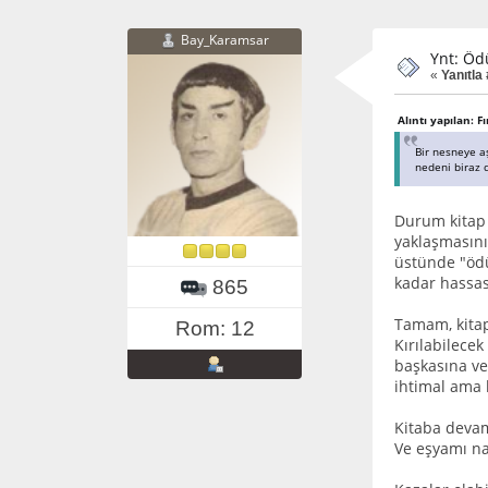
Bay_Karamsar
Ynt: Öd
«
Yanıtla 
Alıntı yapılan: F
Bir nesneye a
nedeni biraz 
Durum kitap 
yaklaşmasını
üstünde "ödü
kadar hassas
865
Tamam, kitap
Rom: 12
Kırılabilece
başkasına ve
ihtimal ama 
Kitaba devaml
Ve eşyamı na