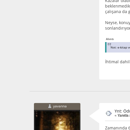
Kazalar olab
beklenmedik 
çalışana da 
Neyse, konuy
sonlandırıy
Alıntı
Not: e-kitap v
İhtimal dahil
yavanna
Ynt: Öd
«
Yanıtla 
Zamanında 6: