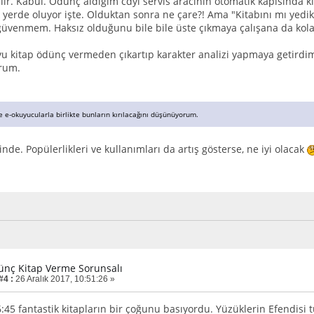
ilir. Kabul. Ödünç aldığım cdyi servis aracının otomatik kapısında 
yerde oluyor işte. Olduktan sonra ne çare?! Ama "Kitabını mı yedik
güvenmem. Haksız olduğunu bile bile üste çıkmaya çalışana da kol
u kitap ödünç vermeden çıkartıp karakter analizi yapmaya getird
orum.
e e-okuyucularla birlikte bunların kırılacağını düşünüyorum.
inde. Popülerlikleri ve kullanımları da artış gösterse, ne iyi olacak
ünç Kitap Verme Sorunsalı
#4 :
26 Aralık 2017, 10:51:26 »
45 fantastik kitapların bir çoğunu basıyordu. Yüzüklerin Efendisi 