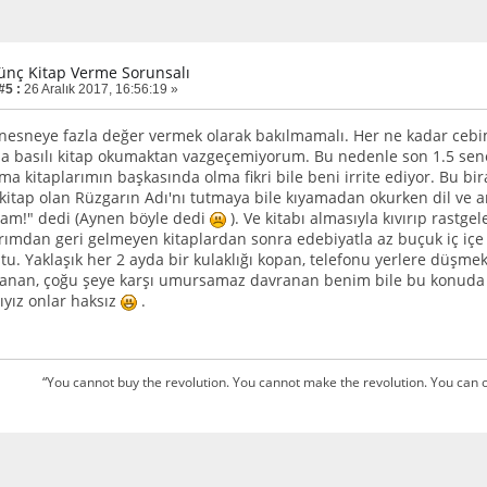
ünç Kitap Verme Sorunsalı
#5 :
26 Aralık 2017, 16:56:19 »
nesneye fazla değer vermek olarak bakılmamalı. Her ne kadar ce
 basılı kitap okumaktan vazgeçemiyorum. Bu nedenle son 1.5 senedi
a kitaplarımın başkasında olma fikri bile beni irrite ediyor. Bu bi
kitap olan Rüzgarın Adı'nı tutmaya bile kıyamadan okurken dil ve 
am!" dedi (Aynen böyle dedi
). Ve kitabı almasıyla kıvırıp rastg
rımdan geri gelmeyen kitaplardan sonra edebiyatla az buçuk iç içe o
u. Yaklaşık her 2 ayda bir kulaklığı kopan, telefonu yerlere düşme
ranan, çoğu şeye karşı umursamaz davranan benim bile bu konuda
ıyız onlar haksız
.
“You cannot buy the revolution. You cannot make the revolution. You can only 