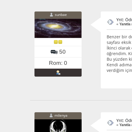
sunbae
Ynt: Öd
«
Yanıtla 
Benzer bir d
sayfası eksik
İkinci olara
50
öğrendim. Kit
Bu yüzden ki
Rom: 0
Kendi adıma 
verdiğim için
milenya
Ynt: Öd
«
Yanıtla 