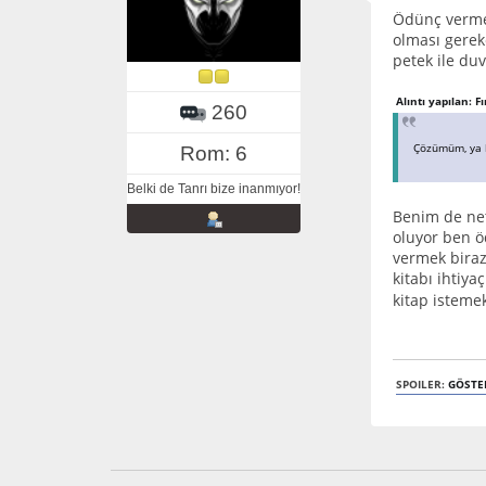
Ödünç vermek
olması gerek
petek ile du
Alıntı yapılan: F
260
Çözümüm, ya k
Rom: 6
Belki de Tanrı bize inanmıyor!
Benim de net
oluyor ben ö
vermek biraz
kitabı ihtiy
kitap isteme
SPOILER:
GÖSTE