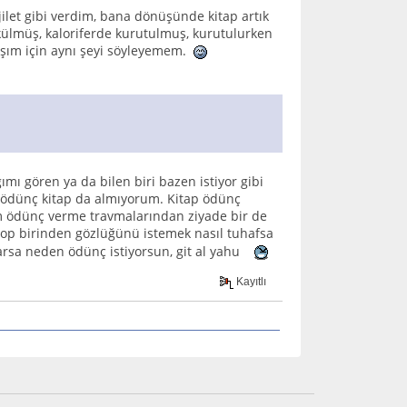
ilet gibi verdim, bana dönüşünde kitap artık
ökülmüş, kaloriferde kurutulmuş, kurutulurken
daşım için aynı şeyi söyleyemem.
ı gören ya da bilen biri bazen istiyor gibi
e ödünç kitap da almıyorum. Kitap ödünç
m ödünç verme travmalarından ziyade bir de
yop birinden gözlüğünü istemek nasıl tuhafsa
arsa neden ödünç istiyorsun, git al yahu
Kayıtlı