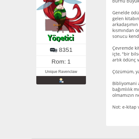
burnu büyük 
Genelde ödün
gelen kitabı
arkadaşımın 
kısmından ör
sonucu kendi
Çevremde kit
8351
içte, "bir b
artık ödünç
Rom: 1
Çözümüm, ya 
Unique Ravenclaw
Bibliyomani 
bağımlılık m
olmamızın ne
Not: e-kitap