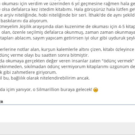
'u okuması için verdim ve üzerinden 6 yıl geçmesine rağmen hala g
olsa defalarca kez istedim kitabımı. Hala görüşürüz hala lütfen geti
e arşiv niteliğinde, hobi niteliğinde bir seri. İthaki'de de aynı şe
 baskılarını da alıyorum.
tmeyelim ,kişilik arayışında olan kuzenime de okuması için 4-5 kita
ri olan, özenle seçilmiş defalarca okunmuş, zaman zaman okunmaya 
itapları ablacım, sayım yapıcam getirirsen iyi olur gibi uyduruk şey
erlerine notlar alan, kurşun kalemlerle altını çizen, kitabı özleyince 
dünç verme olayı bu saatten sonra bitmiştir.
 da okumaya gerçekten değer veren insanlar zaten "ödünç vermek"
çekinmeden, sıkılmadan ödünç vermiyorum kitaplarımı üzgünüm de
 gibi zahmetlere giriyorum.
il bu, bağlılık olarak nitelendirebilirim ancak.
da içim yanıyor, o Silmarillion buraya gelecek!
ER