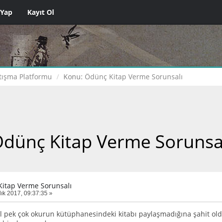
 Yap
Kayıt Ol
tışma Platformu
Konu:
Ödünç Kitap Verme Sorunsalı
dünç Kitap Verme Sorunsa
itap Verme Sorunsalı
lık 2017, 09:37:35 »
 pek çok okurun kütüphanesindeki kitabı paylaşmadığına şahit oldu