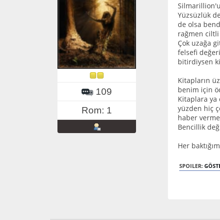
Silmarillion
Yüzsüzlük de 
de olsa bend
rağmen ciltli
Çok uzağa gi
felsefi değe
bitirdiysen k
Kitapların üz
benim için ö
109
Kitaplara ya
yüzden hiç 
Rom: 1
haber vermek
Bencillik değ
Her baktığım
SPOILER:
GÖST