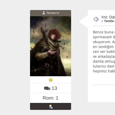
Newarre
Ynt: Öd
«
Yanıtla 
Bence buna 
ayırmasam da
okuyorum. Am
en sevdiğim 
sen ver bakh
ve arkadaşla
damla olmuşt
tutarsız dav
hepimiz hakl
13
Rom: 1