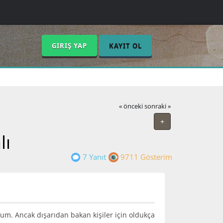
GIRIŞ YAP
KAYIT OL
« önceki
sonraki »
+
lı
7 Yanıt
9711 Gösterim
m. Ancak dışarıdan bakan kişiler için oldukça