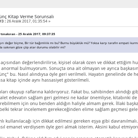
ünç Kitap Verme Sorunsalı
#3 :
26 Aralık 2017, 01:35:54 »
ırtınakıran - 25 Aralık 2017, 09:37:35
şırı değer biçme, Bir tür bağımlılık mı bu? Burnu büyüklük mü? Yoksa karşı tarafın empati kurm
da sakınan göze çöp atar durumu olabilir mi?
açısından değerlendirilirse, kişisel olarak özen ve dikkat ettiğim h
 anormal bulmuyorum. Sonuçta ona ait olmayan ve ayrıca başkasının
nç" bu. Nasıl alındıysa öyle geri verilmeli. Hayatın genelinde de 
sa kitap içinde aynı hassasiyet gösterilmeli.
ları okuyup raflarına kaldırıyoruz. Fakat bu, sahibinden alındığı gi
k alet edevatın sağlam geri gelmesi ne kadar önemliyse, kitabınki de
rebilmem için onu benden aldığın haliyle almam gerek. İllaki baş
belki tekrar incelemem gerekeceğinden elime sağlam geçmesi gelec
ı kullanılacağı için dikkat edilmesi gereken eşya gibi davranılmalı. 
sıl emanet verdiysem öyle geri almak isterim. Aksini kabul etmiyo