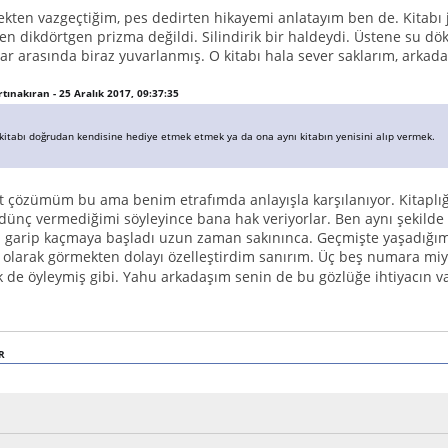
ten vazgeçtiğim, pes dedirten hikayemi anlatayım ben de. Kitabı j
en dikdörtgen prizma değildi. Silindirik bir haldeydi. Üstene su d
var arasında biraz yuvarlanmış. O kitabı hala sever saklarım, arka
ırtınakıran - 25 Aralık 2017, 09:37:35
itabı doğrudan kendisine hediye etmek etmek ya da ona aynı kitabın yenisini alıp vermek.
 çözümüm bu ama benim etrafımda anlayışla karşılanıyor. Kitaplığım
dünç vermediğimi söyleyince bana hak veriyorlar. Ben aynı şekild
 garip kaçmaya başladı uzun zaman sakınınca. Geçmişte yaşadığı
aç olarak görmekten dolayı özelleştirdim sanırım. Üç beş numara mi
k de öyleymiş gibi. Yahu arkadaşım senin de bu gözlüğe ihtiyacın v
R