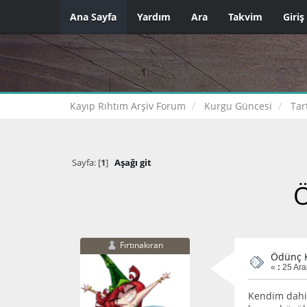
Ana Sayfa
Yardım
Ara
Takvim
Giriş
Kayıp Rıhtım Arşiv Forum
Kurgu Güncesi
Tar
Sayfa: [
1
]
Aşağı git
Ö
Fırtınakıran
Ödünç K
«
:
25 Ara
Kendim dahil