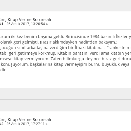
ünç Kitap Verme Sorunsalı
#1 :
25 Aralık 2017, 13:26:54 »
urum iki kez benim başıma geldi. Birincisinde 1984 basımlı İkizler 
 olarak geri gelmişti. (Hazır aklımdayken nadir'den bakayım.)
k çocuğun sınıf arkadaşına verdiğim bir İthaki kitabına - Frankeste
abı geri getirmeye korkmuş. Kitabın parasını verdi ama kitabın yeni 
mseye kitap vermiyorum. Zaten bilimkurgu deyince biraz geri duru
konuşuyorum, başkalarına kitap vermeyişim burnu büyüklük veya ba
dir.
ünç Kitap Verme Sorunsalı
#2 :
25 Aralık 2017, 17:27:11 »