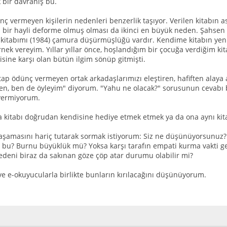
bir davranış bu.
ç vermeyen kişilerin nedenleri benzerlik taşıyor. Verilen kitabın as
n bir hayli deforme olmuş olması da ikinci en büyük neden. Şahsen
kitabımı (1984) çamura düşürmüşlüğü vardır. Kendime kitabın yeni
nek vereyim. Yıllar yıllar önce, hoşlandığım bir çocuğa verdiğim ki
sine karşı olan bütün ilgim sönüp gitmişti.
ap ödünç vermeyen ortak arkadaşlarımızı eleştiren, hafiften alaya a
ilsen, ben de öyleyim" diyorum. "Yahu ne olacak?" sorusunun cevabı
 vermiyorum.
kitabı doğrudan kendisine hediye etmek etmek ya da ona aynı kita
aşamasını hariç tutarak sormak istiyorum: Siz ne düşünüyorsunuz? B
ı bu? Burnu büyüklük mü? Yoksa karşı tarafın empati kurma vakti ge
deni biraz da sakınan göze çöp atar durumu olabilir mi?
 ve e-okuyucularla birlikte bunların kırılacağını düşünüyorum.