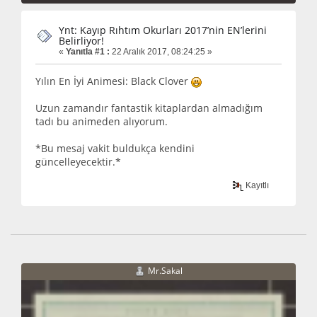
Ynt: Kayıp Rıhtım Okurları 2017’nin EN’lerini
Belirliyor!
«
Yanıtla #1 :
22 Aralık 2017, 08:24:25 »
Yılın En İyi Animesi: Black Clover
Uzun zamandır fantastik kitaplardan almadığım
tadı bu animeden alıyorum.
*Bu mesaj vakit buldukça kendini
güncelleyecektir.*
Kayıtlı
Mr.Sakal