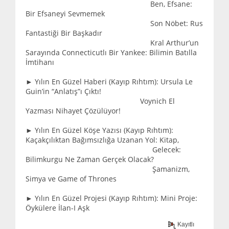
Ben, Efsane:
Bir Efsaneyi Sevmemek
Son Nöbet: Rus
Fantastiği Bir Başkadır
Kral Arthur’un
Sarayında Connecticutlı Bir Yankee: Bilimin Batılla
İmtihanı
► Yılın En Güzel Haberi (Kayıp Rıhtım): Ursula Le
Guin’in “Anlatış”ı Çıktı!
Voynich El
Yazması Nihayet Çözülüyor!
► Yılın En Güzel Köşe Yazısı (Kayıp Rıhtım):
Kaçakçılıktan Bağımsızlığa Uzanan Yol: Kitap,
Gelecek:
Bilimkurgu Ne Zaman Gerçek Olacak?
Şamanizm,
Simya ve Game of Thrones
► Yılın En Güzel Projesi (Kayıp Rıhtım): Mini Proje:
Öykülere İlan-I Aşk
Kayıtlı