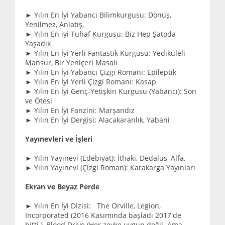
► Yılın En İyi Yabancı Bilimkurgusu: Dönüş,
Yenilmez, Anlatış,
► Yılın En iyi Tuhaf Kurgusu: Biz Hep Şatoda
Yaşadık
► Yılın En İyi Yerli Fantastik Kurgusu: Yedikuleli
Mansur, Bir Yeniçeri Masalı
► Yılın En İyi Yabancı Çizgi Romanı: Epileptik
► Yılın En İyi Yerli Çizgi Romanı: Kasap
► Yılın En İyi Genç-Yetişkin Kurgusu (Yabancı): Son
ve Ötesi
► Yılın En İyi Fanzini: Marşandiz
► Yılın En İyi Dergisi: Alacakaranlık, Yabani
Yayınevleri ve İşleri
► Yılın Yayınevi (Edebiyat): İthaki, Dedalus, Alfa,
► Yılın Yayınevi (Çizgi Roman): Karakarga Yayınları
Ekran ve Beyaz Perde
► Yılın En İyi Dizisi: The Orville, Legion,
Incorporated (2016 Kasımında başladı 2017'de
bitti.), Blood Drive (Her zevke uygun değil. Ama