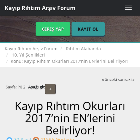
Kayıp Rıhtım Arşiv Forum
Toggle
naviga
GIRIŞ YAP
KAYIT OL
Kayıp Rıhtım Arşiv Forum
Rıhtım Alabanda
10. Yıl Şenlikleri
Konu:
Kayıp Rıhtım Okurları 2017’nin EN’lerini Belirliyor!
« önceki
sonraki »
Sayfa: [
1
]
2
Aşağı git
+
Kayıp Rıhtım Okurları
2017’nin EN’lerini
Belirliyor!
20 Yanıt
41596 Gösterim