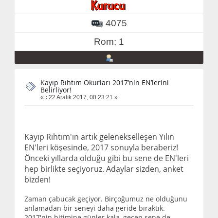
4075
Rom: 1
Kayıp Rıhtım Okurları 2017’nin EN’lerini
Belirliyor!
«
:
22 Aralık 2017, 00:23:21 »
Kayıp Rıhtım'ın artık gelenekselleşen Yılın
EN'leri köşesinde, 2017 sonuyla beraberiz!
Önceki yıllarda olduğu gibi bu sene de EN'leri
hep birlikte seçiyoruz. Adaylar sizden, anket
bizden!
Zaman çabucak geçiyor. Birçoğumuz ne olduğunu
anlamadan bir seneyi daha geride bıraktık.
2017'nin bitimine günler kala, geçen sene de