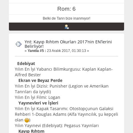
Rom: 6
Belki de Tanrı bize inanmıyor!
Ynt: Kayıp Rıhtım Okurları 2017’nin EN’lerini
Belirliyor!
«
Yanıtla #5 :
23 Aralık 2017, 01:30:13 »
Edebiyat
Yılın En İyi Yabancı Bilimkurgusu: Kaplan Kaplan-
Alfred Bester
Ekran ve Beyaz Perde
Yılın En İyi Dizisi: Punisher (Legion ve Amerikan
Tanrıları da iyiydi)
Yılın En İyi Filmi: Logan
Yayınevleri ve İşleri
Yılın En İyi Kapak Tasarımı: Otostopçunun Galaksi
Rehberi 1-Douglas Adams (Alfa Yayıncılık, şu kepçeli
olan
)
Yılın Yayınevi (Edebiyat): Pegasus Yayınları
Kayıp Rıhtım