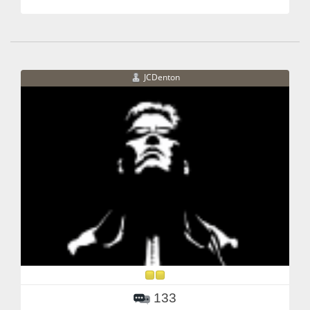
JCDenton
133