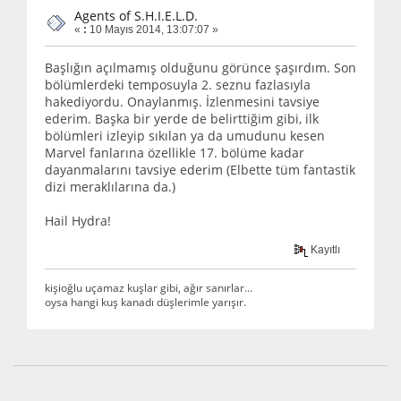
Agents of S.H.I.E.L.D.
«
:
10 Mayıs 2014, 13:07:07 »
Başlığın açılmamış olduğunu görünce şaşırdım. Son
bölümlerdeki temposuyla 2. seznu fazlasıyla
hakediyordu. Onaylanmış. İzlenmesini tavsiye
ederim. Başka bir yerde de belirttiğim gibi, ilk
bölümleri izleyip sıkılan ya da umudunu kesen
Marvel fanlarına özellikle 17. bölüme kadar
dayanmalarını tavsiye ederim (Elbette tüm fantastik
dizi meraklılarına da.)
Hail Hydra!
Kayıtlı
kişioğlu uçamaz kuşlar gibi, ağır sanırlar...
oysa hangi kuş kanadı düşlerimle yarışır.