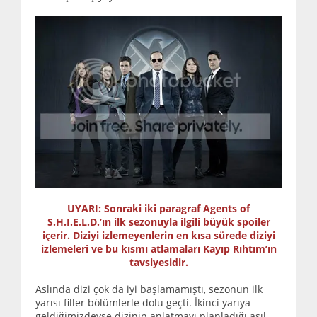
UYARI: Sonraki iki paragraf Agents of
S.H.I.E.L.D.’ın ilk sezonuyla ilgili büyük spoiler
içerir. Diziyi izlemeyenlerin en kısa sürede diziyi
izlemeleri ve bu kısmı atlamaları Kayıp Rıhtım’ın
tavsiyesidir.
Aslında dizi çok da iyi başlamamıştı, sezonun ilk
yarısı filler bölümlerle dolu geçti. İkinci yarıya
geldiğimizdeyse dizinin anlatmayı planladığı asıl