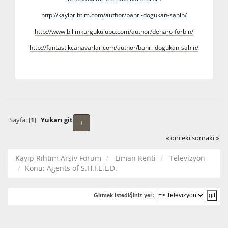
http://kayiprihtim.com/author/bahri-dogukan-sahin/
http://www.bilimkurgukulubu.com/author/denaro-forbin/
http://fantastikcanavarlar.com/author/bahri-dogukan-sahin/
Sayfa: [
1
]
Yukarı git
+
« önceki
sonraki »
Kayıp Rıhtım Arşiv Forum
Liman Kenti
Televizyon
Konu:
Agents of S.H.I.E.L.D.
Gitmek istediğiniz yer: