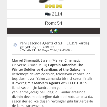
2114
Rom: 54
Yeni Sezonda Agents of S.H.I.E.L.D.’a kardeş
geliyor: Agent Carter!
«
Yanıtla #1 :
10 Mayıs 2014, 19:43:06 »
Marvel Sinematik Evreni (Marvel Cinematic
Universe, kısaca MCU)
Captain America: The
Winter Soldier
ve
Guardians of the Galaxy
ile
ilerlemeye devam ederken, televizyon cephesi de
boş durmuyor. Yakın zamanda birinci sezon finalini
izleyeceğimiz
Marvel’s Agents of S.H.I.E.L.D.
’ın
ikinci sezon için kontratının yenilenip
yenilenmeyeceği belli değildi. Fanlar arasında
dizinin devam edeceğine dair dedikodular olsa da,
sezon ilerledikçe düşen reytingler gibi bir gerçekle
de karşı karşıyaydık.