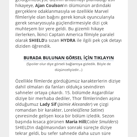
hikayeye,
Ajan Coulson
’ın ölümünün ardındaki
gerçeklere odaklanmasıyla ve özellikle Marvel
filmleriyle olan bağını gerek konuk oyuncularıyla
gerek senaryosuyla güçlendirmesiyle dizi çok
muhteşem bir yere geldi. Bu gizemli hikaye
ilerlerken, İkinci Captain America filmiyle paralel
olarak
SHIELD
’a sızan
HYDRA
ile ilgili pek çok detayı
diziden öğrendik.
BURADA BULUNAN GÖRSEL İÇİN TIKLAYIN
(Spoiler olur diye görseli bağlantıya gizledik. Böyle de
düşünceliyizdir…)
Özellikle filmlerde gördüğümüz karakterlerin diziye
dahil olmaları da fanları oldukça sevindiren
sahneler ortaya çıkardı. 15. bölümde Asgardlılar
diziye bir merhaba dediler, Thor filmlerinden aşina
olduğumuz
Lady Sif
(
Jaimie Alexander
) ve çizgi
romandan bir karakter, Lorelei(
Elena Satine
)
çevresinde gelişen koca bir bölüm izledik. Sezon
başında kısaca görünen
Maria Hill
(C
obie Smulders
)
SHIELD’ın dağılmasından sonraki süreçte diziye
tekrar geldi, bu sefer sahnede daha uzun süre