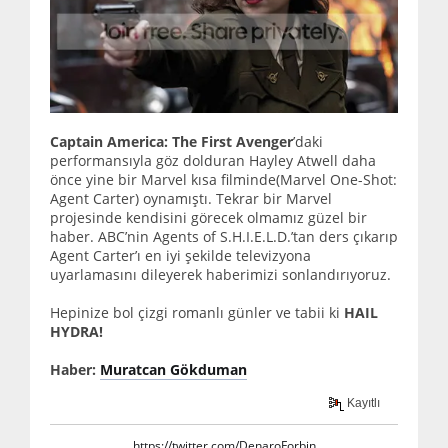
Captain America: The First Avenger
’daki
performansıyla göz dolduran Hayley Atwell daha
önce yine bir Marvel kısa filminde(Marvel One-Shot:
Agent Carter) oynamıştı. Tekrar bir Marvel
projesinde kendisini görecek olmamız güzel bir
haber. ABC’nin Agents of S.H.I.E.L.D.’tan ders çıkarıp
Agent Carter’ı en iyi şekilde televizyona
uyarlamasını dileyerek haberimizi sonlandırıyoruz.
Hepinize bol çizgi romanlı günler ve tabii ki
HAIL
HYDRA!
Haber:
Muratcan Gökduman
Kayıtlı
https://twitter.com/DenaroForbin