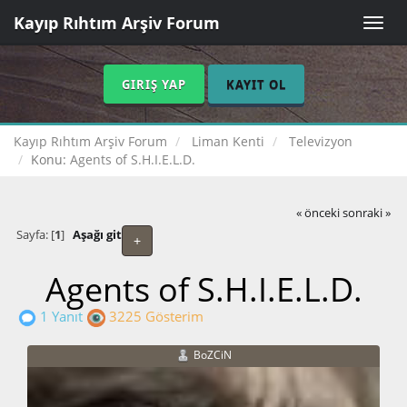
Kayıp Rıhtım Arşiv Forum
Toggle
naviga
GIRIŞ YAP
KAYIT OL
Kayıp Rıhtım Arşiv Forum
Liman Kenti
Televizyon
Konu:
Agents of S.H.I.E.L.D.
« önceki
sonraki »
Sayfa: [
1
]
Aşağı git
+
Agents of S.H.I.E.L.D.
1 Yanıt
3225 Gösterim
BoZCiN