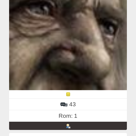
43
Rom: 1