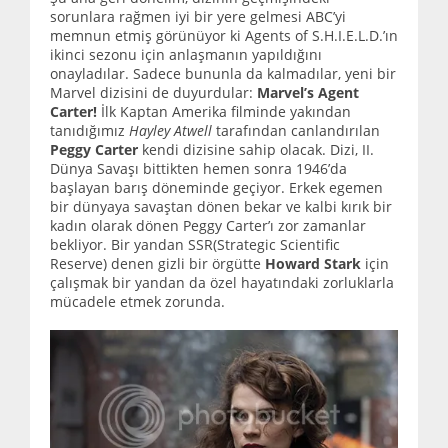
sorunlara rağmen iyi bir yere gelmesi ABC’yi
memnun etmiş görünüyor ki Agents of S.H.I.E.L.D.’ın
ikinci sezonu için anlaşmanın yapıldığını
onayladılar. Sadece bununla da kalmadılar, yeni bir
Marvel dizisini de duyurdular:
Marvel’s Agent
Carter!
İlk Kaptan Amerika filminde yakından
tanıdığımız
Hayley Atwell
tarafından canlandırılan
Peggy Carter
kendi dizisine sahip olacak. Dizi, II.
Dünya Savaşı bittikten hemen sonra 1946’da
başlayan barış döneminde geçiyor. Erkek egemen
bir dünyaya savaştan dönen bekar ve kalbi kırık bir
kadın olarak dönen Peggy Carter’ı zor zamanlar
bekliyor. Bir yandan SSR(Strategic Scientific
Reserve) denen gizli bir örgütte
Howard Stark
için
çalışmak bir yandan da özel hayatındaki zorluklarla
mücadele etmek zorunda.