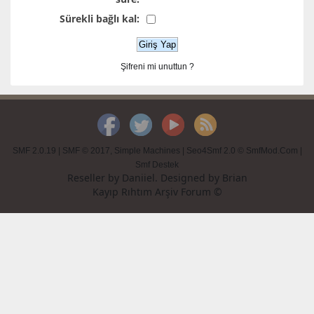
Sürekli bağlı kal:
Şifreni mi unuttun ?
SMF 2.0.19
|
SMF © 2017
,
Simple Machines
|
Seo4Smf 2.0 © SmfMod.Com
|
Smf Destek
Reseller by
Daniiel
. Designed by
Brian
Kayıp Rıhtım Arşiv Forum ©