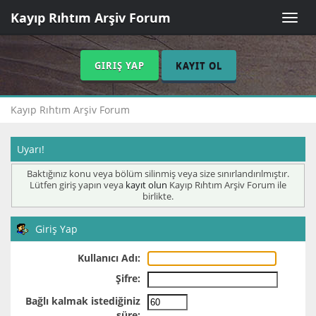
Kayıp Rıhtım Arşiv Forum
Toggle
naviga
GIRIŞ YAP
KAYIT OL
Kayıp Rıhtım Arşiv Forum
Uyarı!
Baktığınız konu veya bölüm silinmiş veya size sınırlandırılmıştır.
Lütfen giriş yapın veya
kayıt olun
Kayıp Rıhtım Arşiv Forum ile
birlikte.
Giriş Yap
Kullanıcı Adı:
Şifre:
Bağlı kalmak istediğiniz
süre: