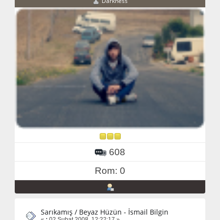
Darkness
608
Rom: 0
Sarıkamış / Beyaz Hüzün - İsmail Bilgin
«
:
02 Şubat 2008, 12:22:17 »