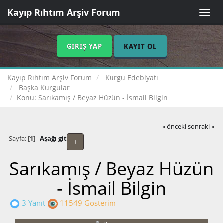
Kayıp Rıhtım Arşiv Forum
Toggle
naviga
GIRIŞ YAP
KAYIT OL
Kayıp Rıhtım Arşiv Forum
Kurgu Edebiyatı
Başka Kurgular
Konu:
Sarıkamış / Beyaz Hüzün - İsmail Bilgin
« önceki
sonraki »
Sayfa: [
1
]
Aşağı git
+
Sarıkamış / Beyaz Hüzün
- İsmail Bilgin
3 Yanıt
11549 Gösterim