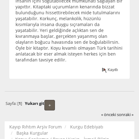
insanın içini soğutabilecek mümkünatı sağlayan bir
yapıttır. Kitaptaki uçurumların kenarında bizzat
bulunduğunu hissettirebilecek mide tutulmalarını
yaşatabilir. Korkunç, melankolik, hüzünlü
kısımlarıyla insana duygu sıçramaları da
yaşatabilir. Yeri geldiğinde açlıktan sen de
kıvranmaya başlar, gerçekten yaşanmış olan
olayların boğucu havasında sen de boğulabilirsin.
Öyle bir kitaptır. Koyu kıvamlı olmayan Türk tarihini
anlatacak bir eser almak isteyen herkes için ben
tarafından tavsiye edilir.
Kayıtlı
Sayfa: [
1
]
Yukarı git
+
« önceki
sonraki »
Kayıp Rıhtım Arşiv Forum
Kurgu Edebiyatı
Başka Kurgular