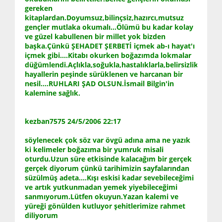
gereken
kitaplardan.Doyumsuz,bilinçsiz,hazırcı,mutsuz
gençler mutlaka okumalı...Ölümü bu kadar kolay
ve güzel kabullenen bir millet yok bizden
başka.Çünkü ŞEHADET ŞERBETİ içmek ab-ı hayat'ı
içmek gibi....Kitabı okurken boğazımda lokmalar
düğümlendi.Açlıkla,soğukla,hastalıklarla,belirsizliklerle
hayallerin peşinde sürüklenen ve harcanan bir
nesil....RUHLARI ŞAD OLSUN.İsmail Bilgin'in
kalemine sağlık.
kezban7575 24/5/2006 22:17
söylenecek çok söz var övgü adına ama ne yazık
ki kelimeler boğazıma bir yumruk misali
oturdu.Uzun süre etkisinde kalacağım bir gerçek
gerçek diyorum çünkü tarihimizin sayfalarından
süzülmüş adeta....Kışı eskisi kadar sevebileceğimi
ve artık yutkunmadan yemek yiyebileceğimi
sanmıyorum.Lütfen okuyun.Yazan kalemi ve
yüreği gönülden kutluyor şehitlerimize rahmet
diliyorum