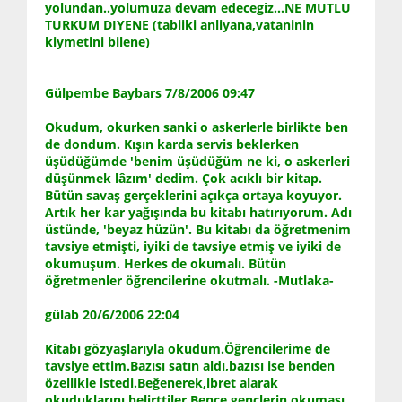
yolundan..yolumuza devam edecegiz...NE MUTLU
TURKUM DIYENE (tabiiki anliyana,vataninin
kiymetini bilene)
Gülpembe Baybars 7/8/2006 09:47
Okudum, okurken sanki o askerlerle birlikte ben
de dondum. Kışın karda servis beklerken
üşüdüğümde 'benim üşüdüğüm ne ki, o askerleri
düşünmek lâzım' dedim. Çok acıklı bir kitap.
Bütün savaş gerçeklerini açıkça ortaya koyuyor.
Artık her kar yağışında bu kitabı hatırıyorum. Adı
üstünde, 'beyaz hüzün'. Bu kitabı da öğretmenim
tavsiye etmişti, iyiki de tavsiye etmiş ve iyiki de
okumuşum. Herkes de okumalı. Bütün
öğretmenler öğrencilerine okutmalı. -Mutlaka-
gülab 20/6/2006 22:04
Kitabı gözyaşlarıyla okudum.Öğrencilerime de
tavsiye ettim.Bazısı satın aldı,bazısı ise benden
özellikle istedi.Beğenerek,ibret alarak
okuduklarını belirttiler.Bence gençlerin okuması