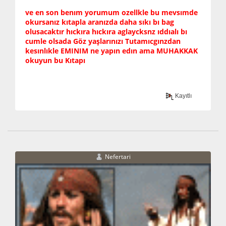
ve en son benım yorumum ozellkle bu mevsımde
okursanız kıtapla aranızda daha sıkı bı bag
olusacaktır hıckıra hıckıra aglaycksnz ıddıalı bı
cumle olsada Göz yaşlarınızı Tutamıcgınzdan
kesınlıkle EMINIM ne yapın edın ama MUHAKKAK
okuyun bu Kıtapı
Kayıtlı
Nefertari