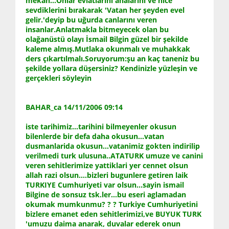
mekan...Onlar evlatlarını analarını ve nice
sevdiklerini bırakarak 'Vatan her şeyden evel
gelir.'deyip bu uğurda canlarını veren
insanlar.Anlatmakla bitmeyecek olan bu
olağanüstü olayı İsmail Bilgin güzel bir şekilde
kaleme almış.Mutlaka okunmalı ve muhakkak
ders çıkartılmalı.Soruyorum:şu an kaç taneniz bu
şekilde yollara düşersiniz? Kendinizle yüzleşin ve
gerçekleri söyleyin
BAHAR_ca 14/11/2006 09:14
iste tarihimiz...tarihini bilmeyenler okusun
bilenlerde bir defa daha okusun...vatan
dusmanlarida okusun...vatanimiz gokten indirilip
verilmedi turk ulusuna..ATATURK umuze ve canini
veren sehitlerimize yattiklari yer cennet olsun
allah razi olsun....bizleri bugunlere getiren laik
TURKIYE Cumhuriyeti var olsun...sayin ismail
Bilgine de sonsuz tsk.ler...bu eseri aglamadan
okumak mumkunmu? ? ? Turkiye Cumhuriyetini
bizlere emanet eden sehitlerimizi,ve BUYUK TURK
'umuzu daima anarak, duvalar ederek onun