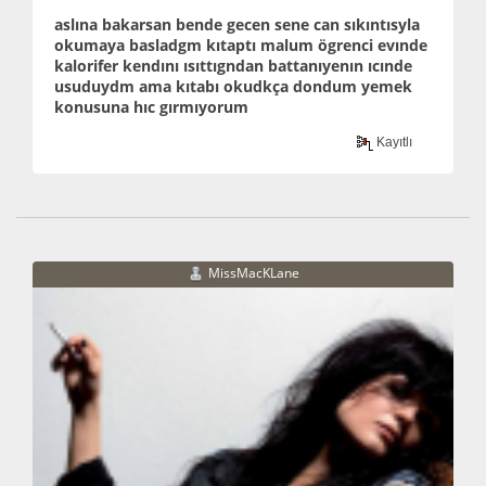
aslına bakarsan bende gecen sene can sıkıntısyla
okumaya basladgm kıtaptı malum ögrenci evınde
kalorifer kendını ısıttıgndan battanıyenın ıcınde
usuduydm ama kıtabı okudkça dondum yemek
konusuna hıc gırmıyorum
Kayıtlı
MissMacKLane