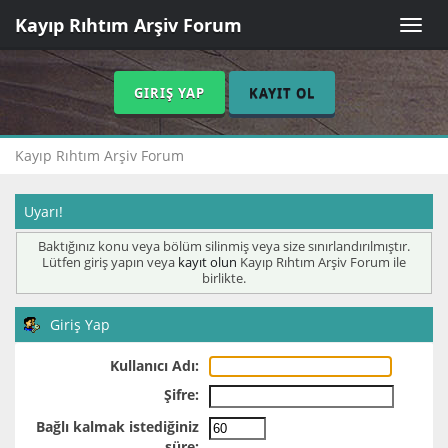
Kayıp Rıhtım Arşiv Forum
Toggle
naviga
GIRIŞ YAP
KAYIT OL
Kayıp Rıhtım Arşiv Forum
Uyarı!
Baktığınız konu veya bölüm silinmiş veya size sınırlandırılmıştır.
Lütfen giriş yapın veya
kayıt olun
Kayıp Rıhtım Arşiv Forum ile
birlikte.
Giriş Yap
Kullanıcı Adı:
Şifre:
Bağlı kalmak istediğiniz
süre: