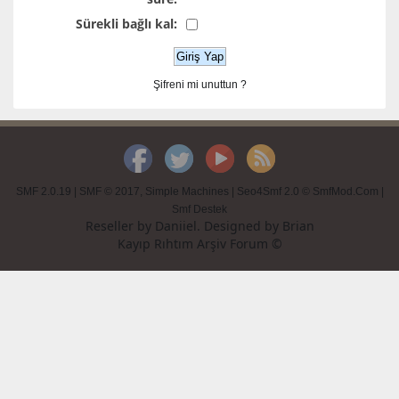
Sürekli bağlı kal:
Şifreni mi unuttun ?
SMF 2.0.19
|
SMF © 2017
,
Simple Machines
|
Seo4Smf 2.0 © SmfMod.Com
|
Smf Destek
Reseller by
Daniiel
. Designed by
Brian
Kayıp Rıhtım Arşiv Forum ©