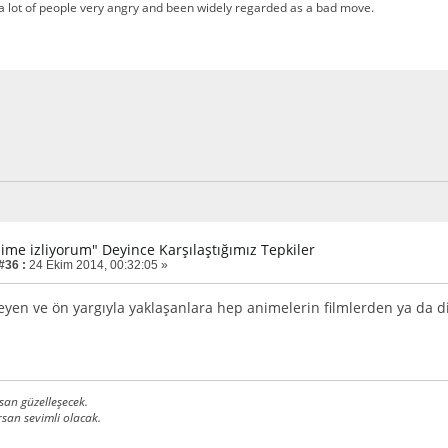
a lot of people very angry and been widely regarded as a bad move.
nime izliyorum" Deyince Karşılaştığımız Tepkiler
#36 :
24 Ekim 2014, 00:32:05 »
yen ve ön yargıyla yaklaşanlara hep animelerin filmlerden ya da di
an güzelleşecek.
san sevimli olacak.