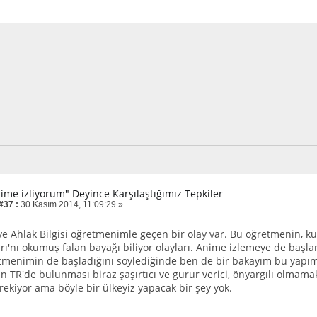
nime izliyorum" Deyince Karşılaştığımız Tepkiler
#37 :
30 Kasım 2014, 11:09:29 »
e Ahlak Bilgisi öğretmenimle geçen bir olay var. Bu öğretmenin, kur
rı'nı okumuş falan bayağı biliyor olayları. Anime izlemeye de başl
menimin de başladığını söylediğinde ben de bir bakayım bu yapıma
n TR'de bulunması biraz şaşırtıcı ve gurur verici, önyargılı olma
ekiyor ama böyle bir ülkeyiz yapacak bir şey yok.