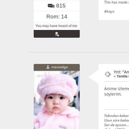
This has made 
815
#hayır
Rom: 14
You may have heard of me.
maviadige
Ynt: "A
«
Yanıtla 
Anime izleme
söylerim.
Yakından bakars
Uzun süre bakar
Sen de aynısın...