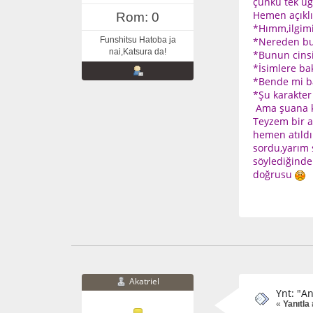
çünkü tek uğ
Hemen açıklı
Rom: 0
*Hımm,ilgim
Funshitsu Hatoba ja
*Nereden bul
nai,Katsura da!
*Bunun cinsi
*İsimlere ba
*Bende mi b
*Şu karakter 
Ama şuana ka
Teyzem bir a
hemen atıldı
sordu,yarım 
söylediğinde
doğrusu
Akatriel
Ynt: "A
«
Yanıtla 