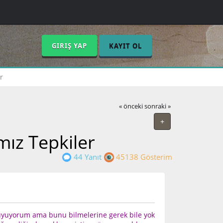
GIRIŞ YAP
KAYIT OL
r
« önceki
sonraki »
+
mız Tepkiler
44 Yanıt
45138 Gösterim
yuyorum ama bunu bilmelerine gerek bile yok