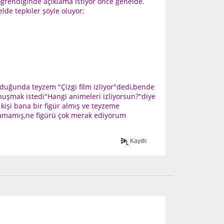
 öğrendiğinde açıklama istiyor önce genelde.
lde tepkiler şöyle oluyor;
duğunda teyzem "Çizgi film izliyor"dedi,bende
nuşmak istedi"Hangi animeleri izliyorsun?"diye
kişi bana bir figür almış ve teyzeme
ramamış,ne figürü çok merak ediyorum
Kayıtlı