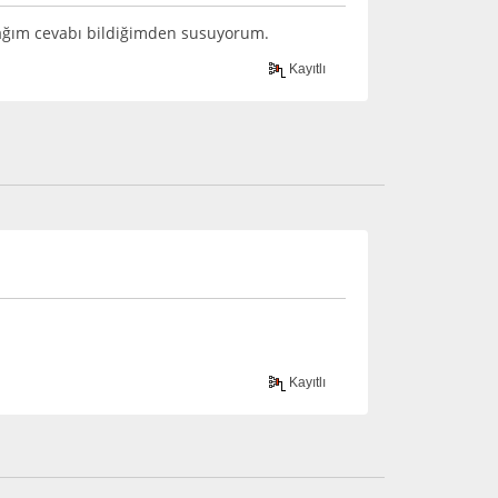
cağım cevabı bildiğimden susuyorum.
Kayıtlı
Kayıtlı