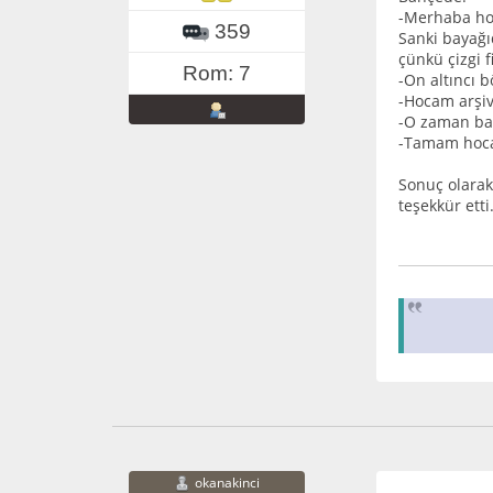
-Merhaba ho
359
Sanki bayağı
çünkü çizgi f
Rom: 7
-On altıncı 
-Hocam arşiv
-O zaman ban
-Tamam hocam
Sonuç olarak
teşekkür ett
okanakinci