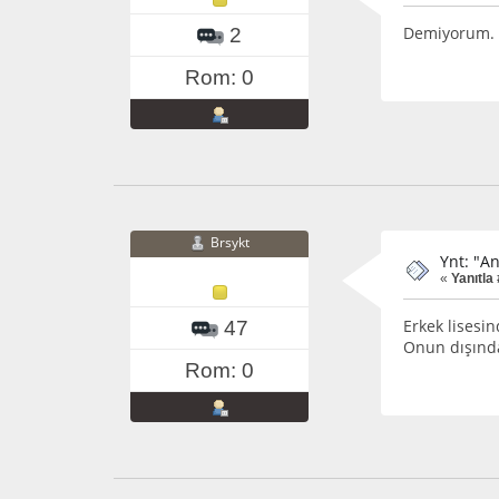
Demiyorum. D
2
Rom: 0
Brsykt
Ynt: "A
«
Yanıtla 
Erkek lisesin
47
Onun dışında
Rom: 0