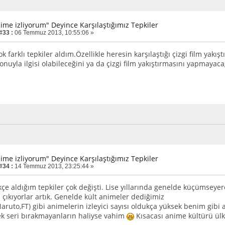
nime izliyorum" Deyince Karşılaştığımız Tepkiler
#33 :
06 Temmuz 2013, 10:55:06 »
 farklı tepkiler aldım.Özellikle heresin karşılaştığı çizgi film yakış
onuyla ilgisi olabileceğini ya da çizgi film yakıştırmasını yapmaya
nime izliyorum" Deyince Karşılaştığımız Tepkiler
#34 :
14 Temmuz 2013, 23:25:44 »
çe aldığım tepkiler çok değişti. Lise yıllarında genelde küçümseye
 çıkıyorlar artık. Genelde kült animeler dediğimiz
aruto,FT) gibi animelerin izleyici sayısı oldukça yüksek benim gibi 
cek seri bırakmayanların haliyse vahim
Kısacası anime kültürü ülke