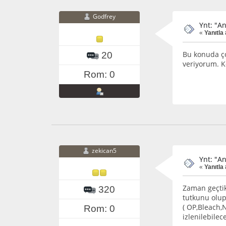
Godfrey
Ynt: "A
«
Yanıtla 
Bu konuda çok
20
veriyorum. K
Rom: 0
zekican5
Ynt: "A
«
Yanıtla 
Zaman geçtik
320
tutkunu olup
( OP,Bleach,N
Rom: 0
izlenilebile
.............