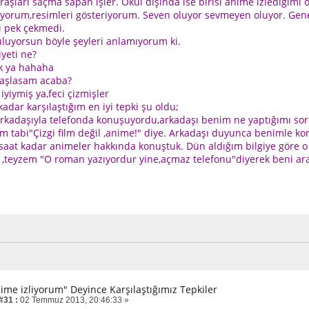
raşları saçma sapan işler. Okul dışında ise birisi anime izlediğimi
yorum,resimleri gösteriyorum. Seven oluyor sevmeyen oluyor.
Gene
i pek çekmedi.
uyorsun böyle şeyleri anlamıyorum ki.
yeti ne?
k ya hahaha
aşlasam acaba?
iyiymiş ya,feci çizmişler
dar karşılaştığım en iyi tepki şu oldu;
rkadaşıyla telefonda konuşuyordu,arkadaşı benim ne yaptığımı sor
m tabi"Çizgi film değil ,anime!" diye. Arkadaşı duyunca benimle ko
saat kadar animeler hakkında konuştuk. Dün aldığım bilgiye göre o 
 ,teyzem "O roman yazıyordur yine,açmaz telefonu"diyerek beni a
nime izliyorum" Deyince Karşılaştığımız Tepkiler
#31 :
02 Temmuz 2013, 20:46:33 »