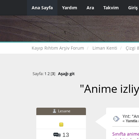
Ana Sayfa
Yardım
Ara
Takvim
Giriş
Kayıp Rıhtım Arşiv Forum
Liman Kenti
Çizgi 
Sayfa:
1
2
[
3
]
Aşağı git
"Anime izli
Lesane
Ynt: "A
«
Yanıtla 
Sınıfta anim
13