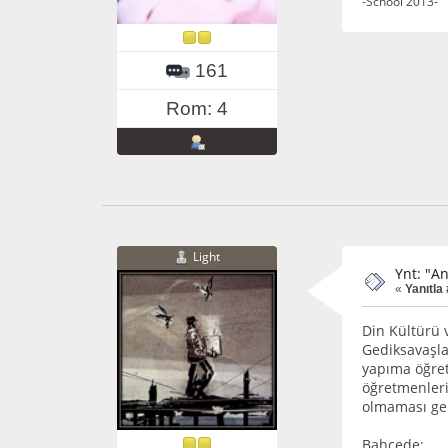
-School 2013-
161
Rom: 4
Light
Ynt: "A
«
Yanıtla 
Din Kültürü v
Gediksavaşla
yapıma öğret
öğretmenleri
olmaması ger
Bahçede: