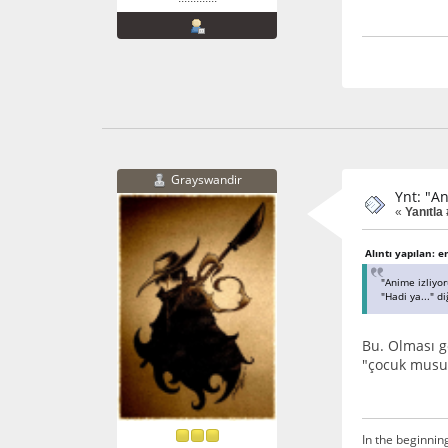
Grayswandir
Ynt: "A
«
Yanıtla 
Alıntı yapılan: 
"Anime izliyo
"Hadi ya..." d
Bu. Olması g
"çocuk musun
In the beginnin