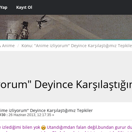
 Yap
Kayıt Ol
& Anime
Konu:
"Anime izliyorum" Deyince Karşılaştığımız Tepkile
yorum" Deyince Karşılaştığı
nime izliyorum" Deyince Karşılaştığımız Tepkiler
#30 :
26 Haziran 2013, 12:17:35 »
e izlediğimi bilen yok
Utandığımdan falan değil,bundan gurur du