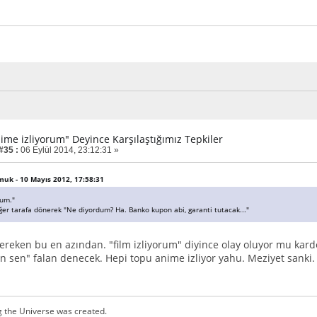
nime izliyorum" Deyince Karşılaştığımız Tepkiler
#35 :
06 Eylül 2014, 23:12:31 »
emuk - 10 Mayıs 2012, 17:58:31
rum."
iğer tarafa dönerek "Ne diyordum? Ha. Banko kupon abi, garanti tutacak..."
ereken bu en azından. "film izliyorum" diyince olay oluyor mu karde
 sen" falan denecek. Hepi topu anime izliyor yahu. Meziyet sanki.
g the Universe was created.