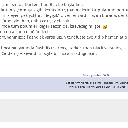
cam, ben de Darker Than Black'e başladım.
dır tanışıyormuşuz gibi konuşuruz, ( Animelerin kurgularının normal
ilm izleyen pek yoktur, ''değişik'' diyenler vardır bizim burada, der k
bölümdeyim ben, daha çok şey olacak.
imde tüm bölümler, diğer sezon da. İzleyeceğim işte.
a da atsana o bölümleri.
, yanınızda flashdisk varsa uzun tenefüste eve gidip hemen atıp 
 hocamın yanında flashdisk varmış, Darker Than Black ve Steins;G
i. Cidden çok sevindim böyle bir hocam olduğu için.
Alıntı yapılan: W.S.
Yet do thy worst, old Time; despite thy wrong
My love shall in my verse ever live young.