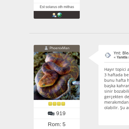
Est solarus oth mithas
PhoenixMan
Ynt: Bl
«
Yanıtla 
Hayır topici
3 haftada be
bunu hafta ha
başka kahram
sinir bozabil
gerçekten de
merakımdan
olabilir. Şu 
919
Rom: 5