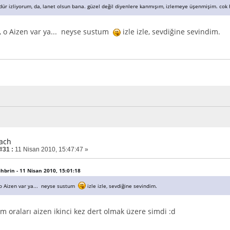
dür izliyorum, da, lanet olsun bana. güzel değil diyenlere kanmışım, izlemeye üşenmişim. cok 
r, o Aizen var ya... neyse sustum
izle izle, sevdiğine sevindim.
each
#31 :
11 Nisan 2010, 15:47:47 »
Nihbrin - 11 Nisan 2010, 15:01:18
, o Aizen var ya... neyse sustum
izle izle, sevdiğine sevindim.
 oraları aizen ikinci kez dert olmak üzere simdi :d