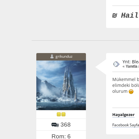
₪ Hail
grikunduz
Ynt: Bl
«
Yanıtla 
Mükemmel bir
elimdeki böl
olurum
Hayalgezer
368
Facebook Sayf
Rom: 6