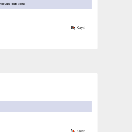
hoşuma gitti yahu.
Kayıtlı
Kayıtlı