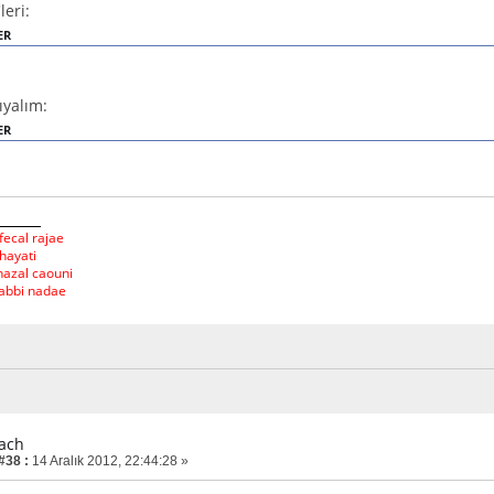
leri:
ER
ıyalım:
ER
fecal rajae
hayati
hazal caouni
labbi nadae
each
#38 :
14 Aralık 2012, 22:44:28 »