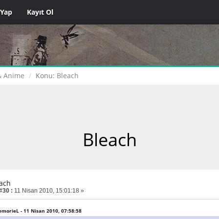
 Yap
Kayıt Ol
& Anime
Konu:
Bleach
Bleach
each
#30 :
11 Nisan 2010, 15:01:18 »
DemorieL - 11 Nisan 2010, 07:58:58