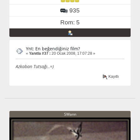
935
Rom: 5
Ynt: En beğendiğiniz film?
«
Yanıtla #37 :
20 Ocak 2008, 17:07:28 »
Azkaban Tutsağı..=)
Kayıtlı
SWann