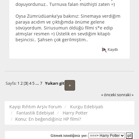
doyuyordunuz.. Turnuva falan müthişti zaten =)
Oysa Zümrüdüanka'ya bakınız: Sinemaya verdiğim
paraya acıdım ve çıktığımda önüme gelene
sövüyordum. Siriusumun öldüğü filmi s*e edip
atmışlar resmen =) Üstelik en sevdiğim kitaptı
beşincisi.. Şahsen çok gerilmiştim..
Kayıtlı
Sayfa:
1
2
[
3
]
4
5
...
7
Yukarı git
+
« önceki
sonraki »
Kayıp Rıhtım Arşiv Forum
Kurgu Edebiyatı
Fantastik Edebiyat
Harry Potter
Konu:
En beğendiğiniz HP filmi?
Gitmek istediğiniz yer: