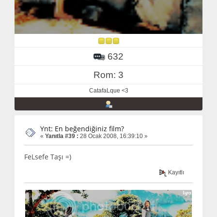
632
Rom: 3
CatafaLque <3
Ynt: En beğendiğiniz film?
«
Yanıtla #39 :
28 Ocak 2008, 16:39:10 »
FeLsefe Taşı =)
Kayıtlı