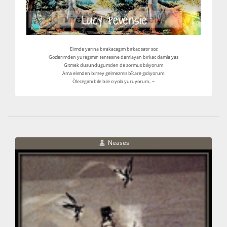
Elımde yarına bırakacagım bırkac satır soz
Gozlerımden yuregımın tentesıne damlayan bırkac damla yas
Gıtmek dusundugumden de zormus bılıyorum
Ama elımden bırsey gelmezmıs bîcare gıdıyorum.
Ölecegımı bıle bıle o yola yuruyorum.. ~
Neases