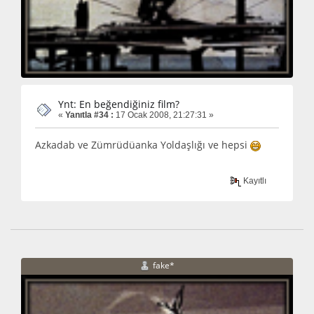
Ynt: En beğendiğiniz film?
«
Yanıtla #34 :
17 Ocak 2008, 21:27:31 »
Azkadab ve Zümrüdüanka Yoldaşlığı ve hepsi
Kayıtlı
fake*