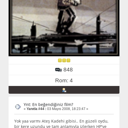
848
Rom: 4
Ynt: En beğendiğiniz film?
«
Yanıtla #44 :
03 Mayıs 2008, 18:23:47 »
Yok yaa varmı Ateş Kadehi gibisi.. En güzeli oydu,
bir kere uzundu ve tam anlamıyla izlerken HP'ye