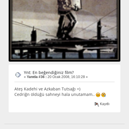
Ynt: En beğendiğiniz film?
«
Yanıtla #36 :
20 Ocak 2008, 16:10:28 »
Ateş Kadehi ve Azkaban Tutsağı =)
Cedriğn öldüğü sahneyi hala unutamam..
Kayıtlı