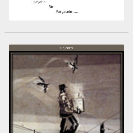
Hayatın
Bir
Parçasıdır......
unicorn