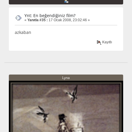
Ynt: En beğendiğiniz film?
«
Yanıtla #35 :
17 Ocak 2008, 23:02:46 »
azkaban
Kayıtlı
Lyna