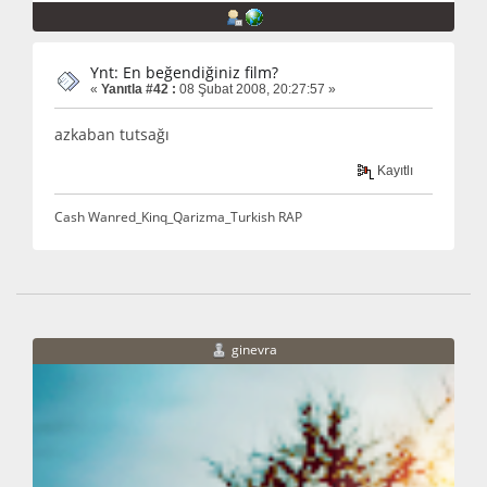
Ynt: En beğendiğiniz film?
«
Yanıtla #42 :
08 Şubat 2008, 20:27:57 »
azkaban tutsağı
Kayıtlı
Cash Wanred_Kinq_Qarizma_Turkish RAP
ginevra