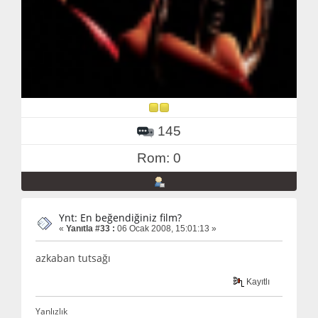
145
Rom: 0
Ynt: En beğendiğiniz film?
«
Yanıtla #33 :
06 Ocak 2008, 15:01:13 »
azkaban tutsağı
Kayıtlı
Yanlızlık