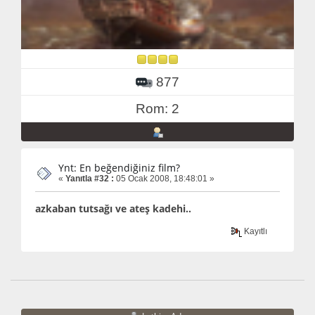
877
Rom: 2
Ynt: En beğendiğiniz film?
«
Yanıtla #32 :
05 Ocak 2008, 18:48:01 »
azkaban tutsağı ve ateş kadehi..
Kayıtlı