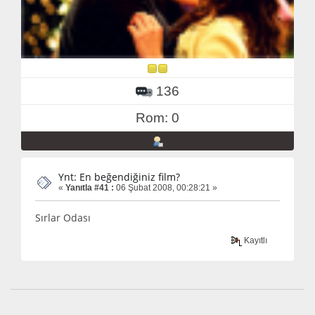
136
Rom: 0
Ynt: En beğendiğiniz film?
«
Yanıtla #41 :
06 Şubat 2008, 00:28:21 »
Sırlar Odası
Kayıtlı