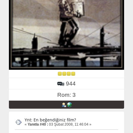
944
Rom: 3
Ynt: En beğendiğiniz film?
«
Yanıtla #40 :
03 Şubat 2008, 11:46:04 »