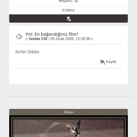
Rom: 0
d.darcy
Ynt: En beğendiğiniz film?
«
Yanıtla #30 :
05 Ocak 2008, 15:28:38 »
Sırlar Odası
Kayıtlı
Allein