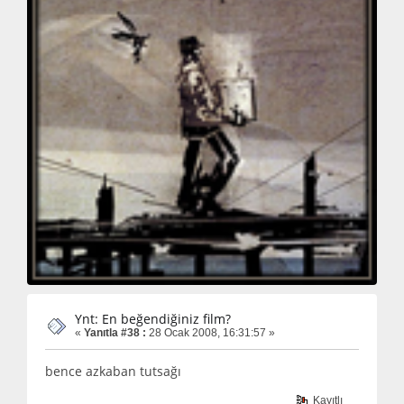
Ynt: En beğendiğiniz film?
«
Yanıtla #38 :
28 Ocak 2008, 16:31:57 »
bence azkaban tutsağı
Kayıtlı