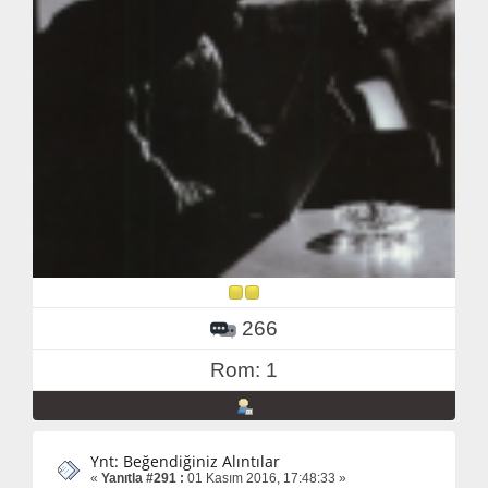
266
Rom: 1
Ynt: Beğendiğiniz Alıntılar
«
Yanıtla #291 :
01 Kasım 2016, 17:48:33 »