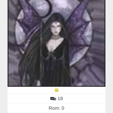
18
Rom: 0