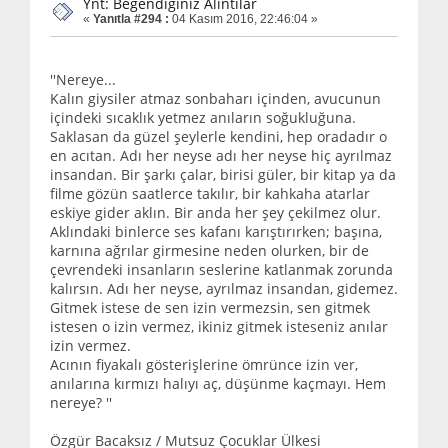
Ynt: Beğendiğiniz Alıntılar
«
Yanıtla #294 :
04 Kasım 2016, 22:46:04 »
''Nereye...
Kalın giysiler atmaz sonbaharı içinden, avucunun
içindeki sıcaklık yetmez anıların soğukluğuna.
Saklasan da güzel şeylerle kendini, hep oradadır o
en acıtan. Adı her neyse adı her neyse hiç ayrılmaz
insandan. Bir şarkı çalar, birisi güler, bir kitap ya da
filme gözün saatlerce takılır, bir kahkaha atarlar
eskiye gider aklın. Bir anda her şey çekilmez olur.
Aklındaki binlerce ses kafanı karıştırırken; başına,
karnına ağrılar girmesine neden olurken, bir de
çevrendeki insanların seslerine katlanmak zorunda
kalırsın. Adı her neyse, ayrılmaz insandan, gidemez.
Gitmek istese de sen izin vermezsin, sen gitmek
istesen o izin vermez, ikiniz gitmek isteseniz anılar
izin vermez.
Acının fiyakalı gösterişlerine ömrünce izin ver,
anılarına kırmızı halıyı aç, düşünme kaçmayı. Hem
nereye? ''
Özgür Bacaksız / Mutsuz Çocuklar Ülkesi