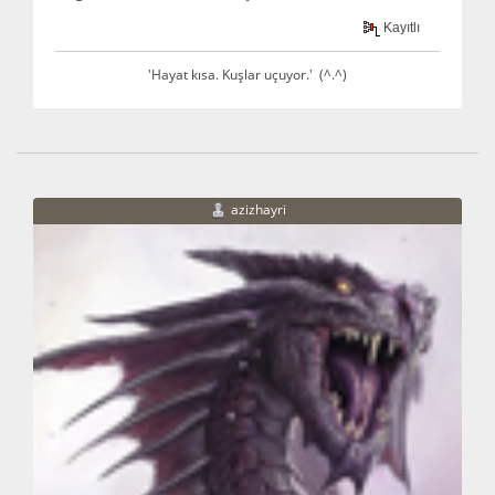
Kayıtlı
'Hayat kısa. Kuşlar uçuyor.' (^.^)
azizhayri