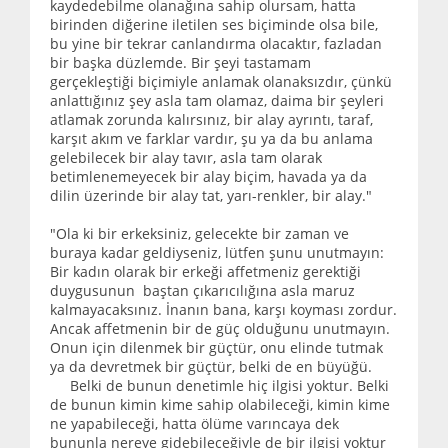
kaydedebilme olanağına sahip olursam, hatta
birinden diğerine iletilen ses biçiminde olsa bile,
bu yine bir tekrar canlandırma olacaktır, fazladan
bir başka düzlemde. Bir şeyi tastamam
gerçekleştiği biçimiyle anlamak olanaksızdır, çünkü
anlattığınız şey asla tam olamaz, daima bir şeyleri
atlamak zorunda kalırsınız, bir alay ayrıntı, taraf,
karşıt akım ve farklar vardır, şu ya da bu anlama
gelebilecek bir alay tavır, asla tam olarak
betimlenemeyecek bir alay biçim, havada ya da
dilin üzerinde bir alay tat, yarı-renkler, bir alay."
"Ola ki bir erkeksiniz, gelecekte bir zaman ve
buraya kadar geldiyseniz, lütfen şunu unutmayın:
Bir kadın olarak bir erkeği affetmeniz gerektiği
duygusunun baştan çıkarıcılığına asla maruz
kalmayacaksınız. İnanın bana, karşı koyması zordur.
Ancak affetmenin bir de güç olduğunu unutmayın.
Onun için dilenmek bir güçtür, onu elinde tutmak
ya da devretmek bir güçtür, belki de en büyüğü.
Belki de bunun denetimle hiç ilgisi yoktur. Belki
de bunun kimin kime sahip olabileceği, kimin kime
ne yapabileceği, hatta ölüme varıncaya dek
bununla nereye gidebileceğiyle de bir ilgisi yoktur