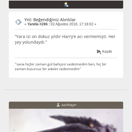
Ynt: Beğendiğiniz Alıntılar
«
Yanıtla #286 :
02 Ağustos 2016, 17:18:02 »
“Yara izi on dokuz yıldır Harry’e acı vermemişti. Her
şey yolundaydı.”
Kayıtlı
''sana hiçbir zaman gül bahçesi vadetmedim ben, hiç bir
zaman kusursuz bir adalet vadetmedim''
azizhayri