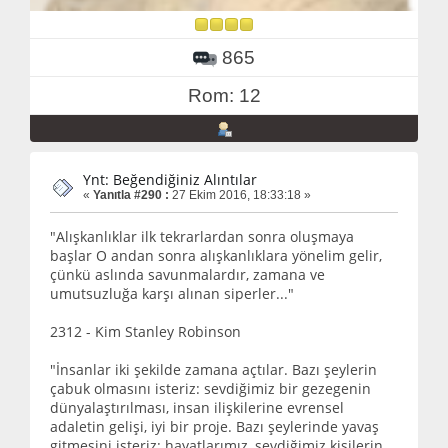
865
Rom: 12
Ynt: Beğendiğiniz Alıntılar
«
Yanıtla #290 :
27 Ekim 2016, 18:33:18 »
"Alışkanlıklar ilk tekrarlardan sonra oluşmaya
başlar O andan sonra alışkanlıklara yönelim gelir,
çünkü aslında savunmalardır, zamana ve
umutsuzluğa karşı alınan siperler..."
2312 - Kim Stanley Robinson
"İnsanlar iki şekilde zamana açtılar. Bazı şeylerin
çabuk olmasını isteriz: sevdiğimiz bir gezegenin
dünyalaştırılması, insan ilişkilerine evrensel
adaletin gelişi, iyi bir proje. Bazı şeylerinde yavaş
gitmesini isteriz: hayatlarımız, sevdiğimiz kişilerin