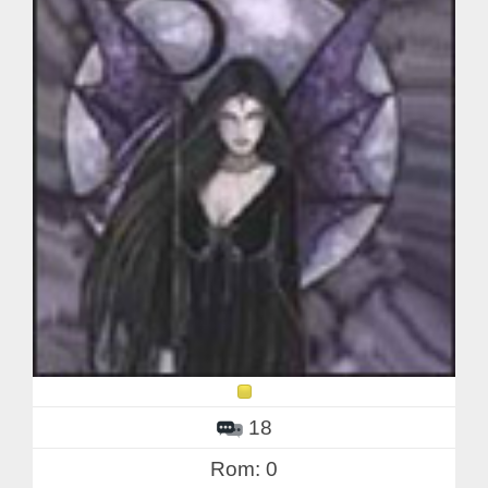
18
Rom: 0