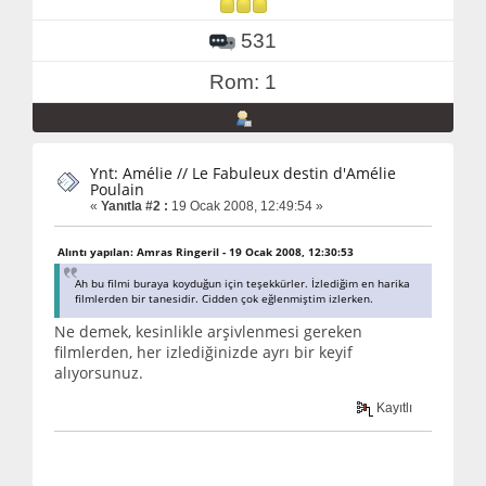
531
Rom: 1
Ynt: Amélie // Le Fabuleux destin d'Amélie
Poulain
«
Yanıtla #2 :
19 Ocak 2008, 12:49:54 »
Alıntı yapılan: Amras Ringeril - 19 Ocak 2008, 12:30:53
Ah bu filmi buraya koyduğun için teşekkürler. İzlediğim en harika
filmlerden bir tanesidir. Cidden çok eğlenmiştim izlerken.
Ne demek, kesinlikle arşivlenmesi gereken
filmlerden, her izlediğinizde ayrı bir keyif
alıyorsunuz.
Kayıtlı