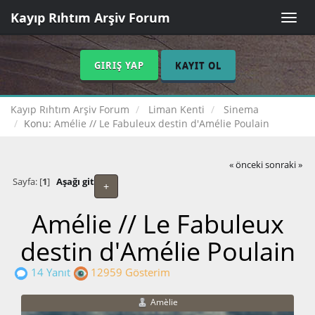
Kayıp Rıhtım Arşiv Forum
Toggle
naviga
GIRIŞ YAP
KAYIT OL
Kayıp Rıhtım Arşiv Forum
Liman Kenti
Sinema
Konu:
Amélie // Le Fabuleux destin d'Amélie Poulain
« önceki
sonraki »
Sayfa: [
1
]
Aşağı git
+
Amélie // Le Fabuleux
destin d'Amélie Poulain
14 Yanıt
12959 Gösterim
Amèlie