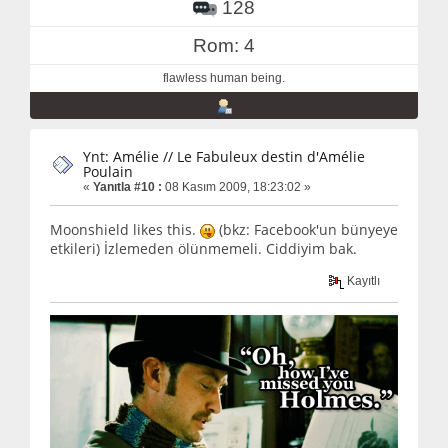
128
Rom: 4
flawless human being.
Ynt: Amélie // Le Fabuleux destin d'Amélie
Poulain
«
Yanıtla #10 :
08 Kasım 2009, 18:23:02 »
Moonshield likes this.
(bkz: Facebook'un bünyeye
etkileri) İzlemeden ölünmemeli. Ciddiyim bak.
Kayıtlı