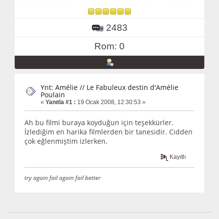
2483
Rom: 0
Ynt: Amélie // Le Fabuleux destin d'Amélie
Poulain
«
Yanıtla #1 :
19 Ocak 2008, 12:30:53 »
Ah bu filmi buraya koyduğun için teşekkürler.
İzlediğim en harika filmlerden bir tanesidir. Cidden
çok eğlenmiştim izlerken.
Kayıtlı
try again fail again fail better