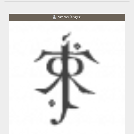
Amras Ringeril