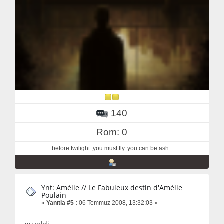
140
Rom: 0
before twilight ,you must fly..you can be ash..
Ynt: Amélie // Le Fabuleux destin d'Amélie
Poulain
«
Yanıtla #5 :
06 Temmuz 2008, 13:32:03 »