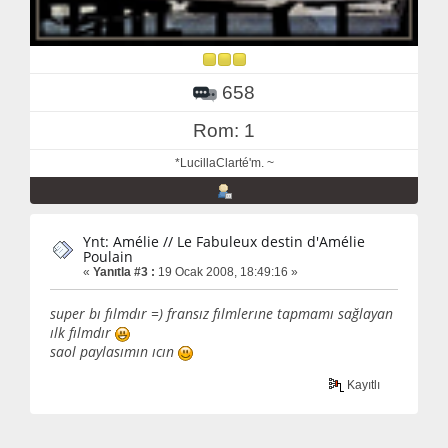
658
Rom: 1
*LucillaClarté'm. ~
Ynt: Amélie // Le Fabuleux destin d'Amélie
Poulain
«
Yanıtla #3 :
19 Ocak 2008, 18:49:16 »
super bı fılmdır =) fransız fılmlerıne tapmamı sağlayan
ılk fılmdır
saol paylasımın ıcın
Kayıtlı