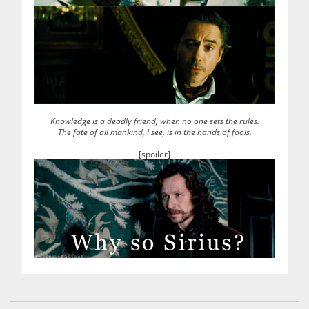
Knowledge is a deadly friend, when no one sets the rules.
The fate of all mankind, I see, is in the hands of fools.
[spoiler]