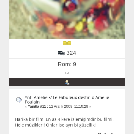
324
Rom: 9
***
Ynt: Amélie // Le Fabuleux destin d'Amélie
Poulain
«
Yanıtla #11 :
12 Aralık 2009, 11:10:29 »
Harika bir film! En az 4 kere izlemişimdir bu filmi.
Hele müzikleri! Onlar ise ayrı bi güzellik!