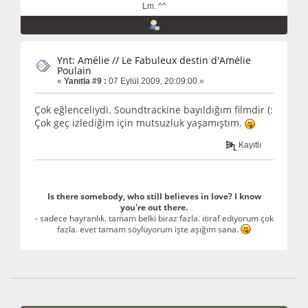
Lm. ^^
Ynt: Amélie // Le Fabuleux destin d'Amélie
Poulain
«
Yanıtla #9 :
07 Eylül 2009, 20:09:00 »
Çok eğlenceliydi. Soundtrackine bayıldığım filmdir (:
Çok geç izlediğim için mutsuzluk yaşamıştım.
Kayıtlı
Is there somebody, who still believes in love? I know
you're out there.
- sadece hayranlık. tamam belki biraz fazla. itiraf ediyorum çok
fazla. evet tamam söylüyorum işte aşığım sana.