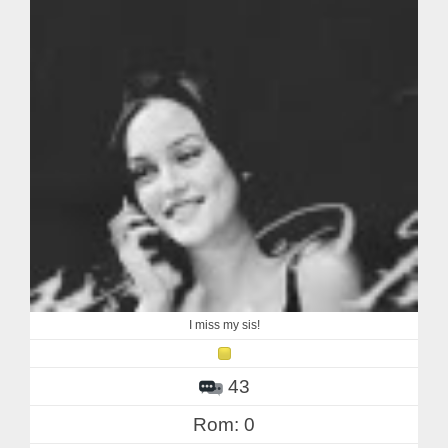
I miss my sis!
43
Rom: 0