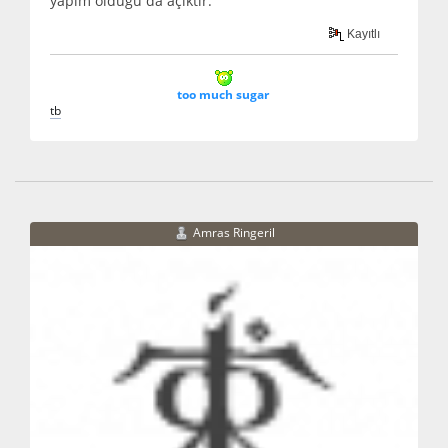
yapım olduğu da açıktır.
Kayıtlı
too much sugar
t
b
Amras Ringeril