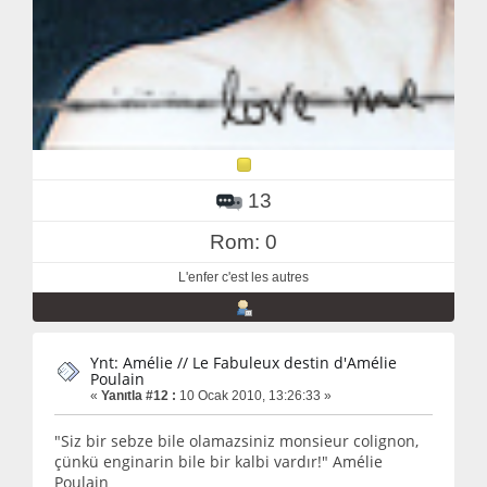
13
Rom: 0
L'enfer c'est les autres
Ynt: Amélie // Le Fabuleux destin d'Amélie
Poulain
«
Yanıtla #12 :
10 Ocak 2010, 13:26:33 »
"Siz bir sebze bile olamazsiniz monsieur colignon,
çünkü enginarin bile bir kalbi vardır!" Amélie
Poulain