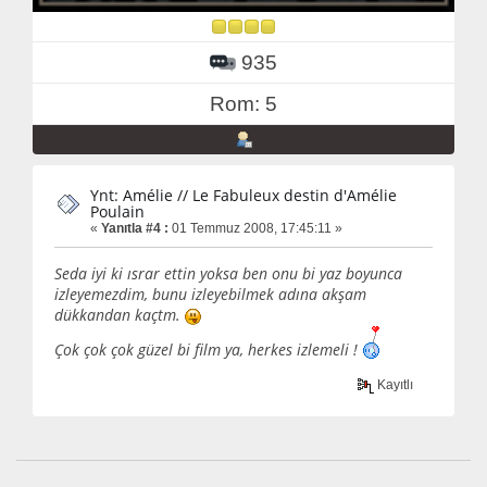
935
Rom: 5
Ynt: Amélie // Le Fabuleux destin d'Amélie
Poulain
«
Yanıtla #4 :
01 Temmuz 2008, 17:45:11 »
Seda iyi ki ısrar ettin yoksa ben onu bi yaz boyunca
izleyemezdim, bunu izleyebilmek adına akşam
dükkandan kaçtm.
Çok çok çok güzel bi film ya, herkes izlemeli !
Kayıtlı