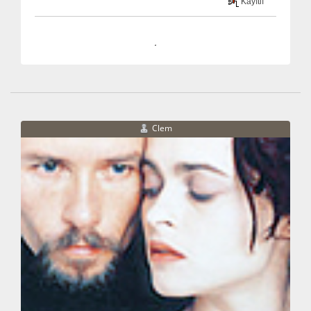
Kayıtlı
.
Clem