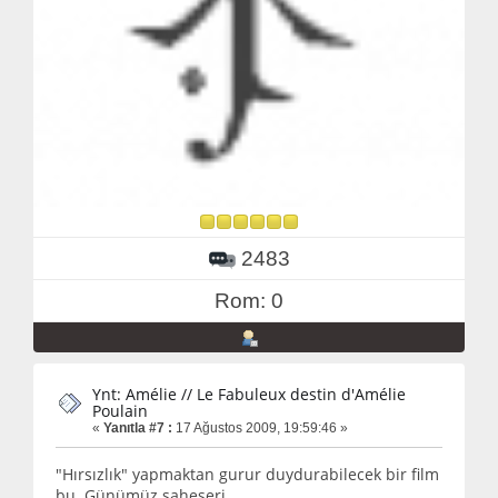
2483
Rom: 0
Ynt: Amélie // Le Fabuleux destin d'Amélie
Poulain
«
Yanıtla #7 :
17 Ağustos 2009, 19:59:46 »
"Hırsızlık" yapmaktan gurur duydurabilecek bir film
bu. Günümüz şaheseri.