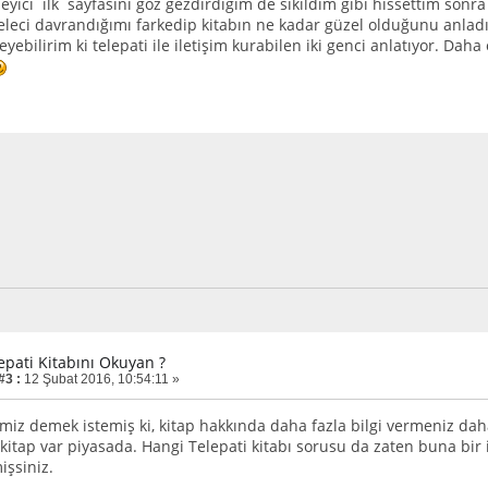
ileyici ilk sayfasını göz gezdirdiğim de sıkıldım gibi hissettim s
eleci davrandığımı farkedip kitabın ne kadar güzel olduğunu anlad
eyebilirim ki telepati ile iletişim kurabilen iki genci anlatıyor. Da
epati Kitabını Okuyan ?
#3 :
12 Şubat 2016, 10:54:11 »
imiz demek istemiş ki, kitap hakkında daha fazla bilgi vermeniz dah
kitap var piyasada. Hangi Telepati kitabı sorusu da zaten buna bir 
işsiniz.