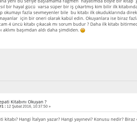
aha yeni bu seriye başlamama rağmen hayatımda böyle bir kitap g
ıl bir hayal gücü varsa süper bir iş çıkartmış kim bilir ilk kitabın
tap okumayı fazla sevmeyenler bile bu kitabı ilk okuduklarında dire
yanlar için bir oneri olarak kabül edin. Okuyanlara ise biraz fazl
am 4 üncü kitabı çıkacak mı sorum budur ? Daha ilk kitabı bitir
abı aklımı başımdan aldı daha şimdiden.
epati Kitabını Okuyan ?
#1 :
12 Şubat 2016, 10:37:50 »
ti kitabı? Hangi İtalyan yazar? Hangi yayınevi? Konusu nedir? Biraz 