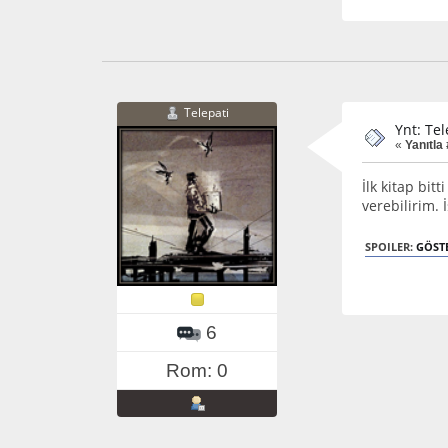
Telepati
Ynt: Tel
«
Yanıtla 
İlk kitap bit
verebilirim. 
SPOILER:
GÖST
6
Rom: 0