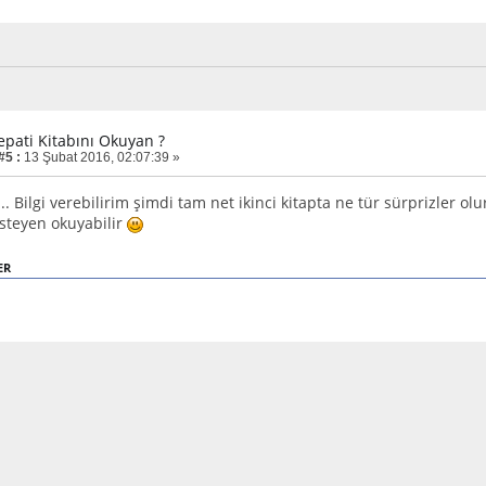
epati Kitabını Okuyan ?
#5 :
13 Şubat 2016, 02:07:39 »
ti .. Bilgi verebilirim şimdi tam net ikinci kitapta ne tür sürprizler o
İsteyen okuyabilir
ER