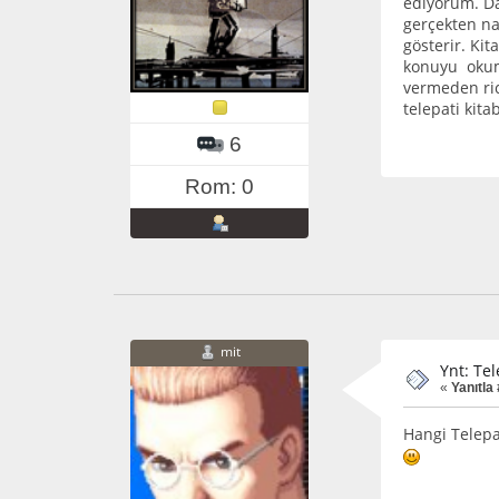
ediyorum. D
gerçekten nas
gösterir. Ki
konuyu okuma
vermeden ric
telepati kit
6
Rom: 0
mit
Ynt: Tel
«
Yanıtla 
Hangi Telepa