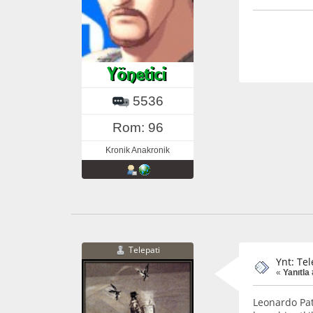
5536
Rom: 96
Kronik Anakronik
Telepati
Ynt: Tel
«
Yanıtla 
Leonardo Pat