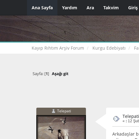
Ana Sayfa
Yardım
Ara
Takvim
Giriş
Kayıp Rıhtım Arşiv Forum
Kurgu Edebiyatı
Fa
Sayfa: [
1
]
Aşağı git
Telepati
Telepat
«
:
12 Şub
Arkadaşlar b