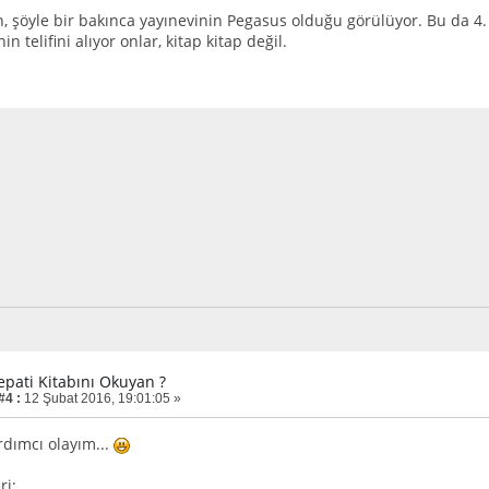
, şöyle bir bakınca yayınevinin Pegasus olduğu görülüyor. Bu da 4.
n telifini alıyor onlar, kitap kitap değil.
epati Kitabını Okuyan ?
#4 :
12 Şubat 2016, 19:01:05 »
rdımcı olayım...
ri: