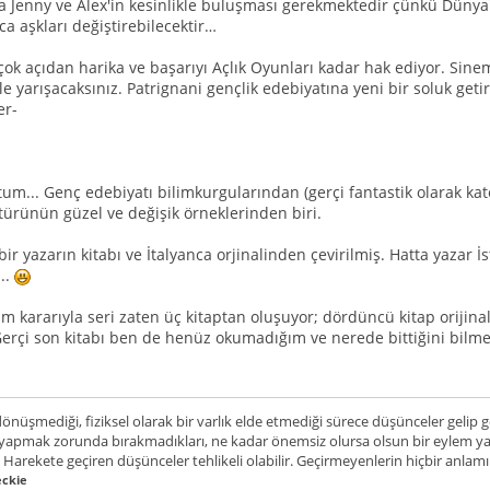
a Jenny ve Alex'in kesinlikle buluşması gerekmektedir çünkü Dünya
ca aşkları değiştirebilecektir…
çok açıdan harika ve başarıyı Açlık Oyunları kadar hak ediyor. Sinem
le yarışacaksınız. Patrignani gençlik edebiyatına yeni bir soluk geti
er-
m... Genç edebiyatı bilimkurgularından (gerçi fantastik olarak ka
 türünün güzel ve değişik örneklerinden biri.
 bir yazarın kitabı ve İtalyanca orjinalinden çevirilmiş. Hatta yazar 
..
im kararıyla seri zaten üç kitaptan oluşuyor; dördüncü kitap orijina
erçi son kitabı ben de henüz okumadığım ve nerede bittiğini bil
önüşmediği, fiziksel olarak bir varlık elde etmediği sürece düşünceler gelip geç
 yapmak zorunda bırakmadıkları, ne kadar önemsiz olursa olsun bir eylem y
 Harekete geçiren düşünceler tehlikeli olabilir. Geçirmeyenlerin hiçbir anlamı
eckie