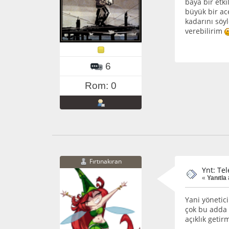
baya bir etk
büyük bir ac
kadarını söyl
verebilirim
6
Rom: 0
Fırtınakıran
Ynt: Tel
«
Yanıtla 
Yani yönetic
çok bu adda 
açıklık getirm