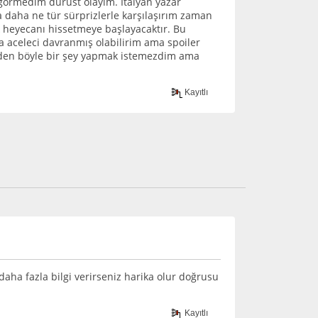
örmedim dürüst olayım. İtalyan yazar
da daha ne tür sürprizlerle karşılaşırım zaman
k heyecanı hissetmeye başlayacaktır. Bu
a aceleci davranmış olabilirim ama spoiler
meden böyle bir şey yapmak istemezdim ama
Kayıtlı
daha fazla bilgi verirseniz harika olur doğrusu
Kayıtlı