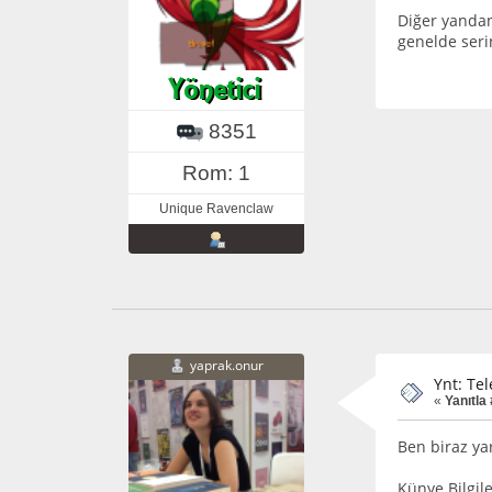
Diğer yandan
genelde serini
8351
Rom: 1
Unique Ravenclaw
yaprak.onur
Ynt: Tel
«
Yanıtla 
Ben biraz ya
Künye Bilgile