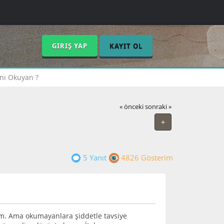
GIRIŞ YAP
KAYIT OL
ını Okuyan ?
« önceki
sonraki »
+
5 Yanıt
4826 Gösterim
rum. Ama okumayanlara şiddetle tavsiye