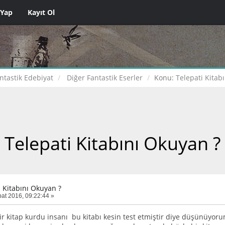
 Yap
Kayıt Ol
ntastik Edebiyat
Diğer Fantastik Eserler
Konu:
Telepati Kitab
Telepati Kitabını Okuyan ?
i Kitabını Okuyan ?
at 2016, 09:22:44 »
ir kitap kurdu insanı bu kitabı kesin test etmiştir diye düşünüyo