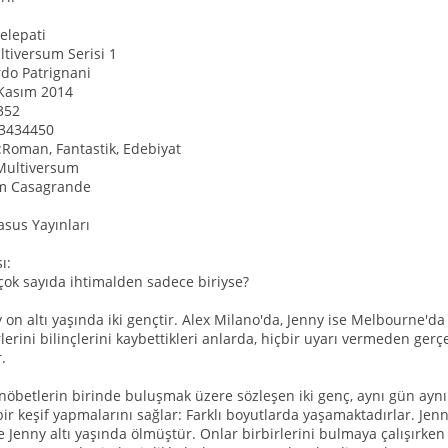
elepati
ltiversum Serisi 1
do Patrignani
:Kasım 2014
:352
3434450
:Roman, Fantastik, Edebiyat
:Multiversum
em Casagrande
asus Yayınları
ı:
çok sayıda ihtimalden sadece biriyse?
y on altı yaşında iki gençtir. Alex Milano'da, Jenny ise Melbourne'
erini bilinçlerini kaybettikleri anlarda, hiçbir uyarı vermeden gerçe
.
 nöbetlerin birinde buluşmak üzere sözleşen iki genç, aynı gün ay
 bir keşif yapmalarını sağlar: Farklı boyutlarda yaşamaktadırlar. Je
e Jenny altı yaşında ölmüştür. Onlar birbirlerini bulmaya çalışırke