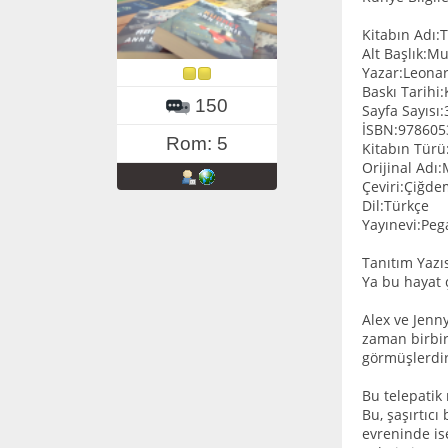
Kitabın Adı:T
Alt Başlık:Mu
Yazar:Leonar
Baskı Tarihi
150
Sayfa Sayısı
İSBN:978605
Rom: 5
Kitabın Türü
Orijinal Adı
Çeviri:Çiğd
Dil:Türkçe
Yayınevi:Peg
Tanıtım Yazıs
Ya bu hayat 
Alex ve Jenn
zaman birbirl
görmüşlerdir
Bu telepatik
Bu, şaşırtıcı
evreninde is