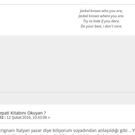
Jackal knows who you are,
Jackal knows where you are.
Try to hide if you dare.
Do your best, i don't care.
epati Kitabını Okuyan ?
#2 :
12 Şubat 2016, 10:43:06 »
rignanı İtalyan yazar diye biliyorum soyadından anlaşıldığı gibi .