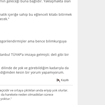
'nın geleceği buna bağlıdır. Yaklaşmakta olan
atik içeriğe sahip bu eğlenceli kitabı bitirmek
recek."
tegorilendirmişler ama bence bilimkurguya
İstanbul TÜYAP'a imzaya gelmişti; deli gibi bir
l dilinde de yok ve görebildiğim kadarıyla da
mediğimden kesin bir yorum yapamıyorum.
Kayıtlı
icidir ve ortaya çıktıkları anda eriyip yok olurlar.
a da harekete neden olmadıkları sürece
 yoktur."