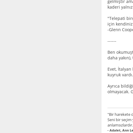
gelmiştir am
kaderi yalnız
"Telepati bir
için kendiniz
-Glenn Coop
------
Ben okumuştu
daha yakın),
Evet, İtalyan
kuyruk vardı.
Ayrıca bildiğ
olmayacak. G
"Bir harekete d
Seni bir seçim
anlamsızlardır.
- Adalet, Ann L