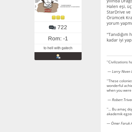
yılında Drag
Halen eşi, üç
StarDrive ve
Örümcek Krali
yorum yapmış
722
''Tanıdığım 
Rom: -1
kadar iyi yapa
to hell with gatech
''Civilizations 
—
Larry Niven &
''These colonie
wonderful achie
when you were i
—
Robert Triver
''... Bu amaç d
akademik egzers
—
Ömer Faruk 