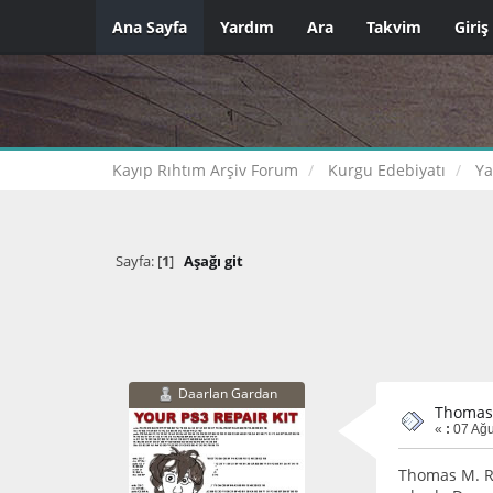
Ana Sayfa
Yardım
Ara
Takvim
Giriş
Kayıp Rıhtım Arşiv Forum
Kurgu Edebiyatı
Ya
Sayfa: [
1
]
Aşağı git
Daarlan Gardan
Thomas
«
:
07 Ağu
Thomas M. Re