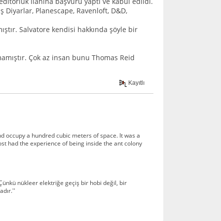
ditörlük ilanına başvuru yaptı ve kabul edildi.
uş Diyarlar, Planescape, Ravenloft, D&D,
ıştır. Salvatore kendisi hakkında şöyle bir
yamamıştır. Çok az insan bunu Thomas Reid
Kayıtlı
 and occupy a hundred cubic meters of space. It was a
st had the experience of being inside the ant colony
ünkü nükleer elektriğe geçiş bir hobi değil, bir
dır.''