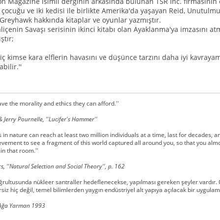
on Magazine isimli derginin arkasında bulunan TSR Inc. firmasının e
 çocuğu ve iki kedisi ile birlikte Amerika'da yaşayan Reid, Unutulm
 Greyhawk hakkında kitaplar ve oyunlar yazmıştır.
çenin Savaşı serisinin ikinci kitabı olan Ayaklanma'ya imzasını atm
tır;
hiç kimse kara elflerin havasını ve düşünce tarzını daha iyi kavra
bilir.''
have the morality and ethics they can afford.''
 Jerry Pournelle, ''Lucifer's Hammer''
s in nature can reach at least two million individuals at a time, last for decades,
vement to see a fragment of this world captured all around you, so that you almo
n that room.''
s, ''Natural Selection and Social Theory'', p. 162
oğrultusunda nükleer santraller hedeflenecekse, yapılması gereken şeyler vardır. Ç
iz hiç değil, temel bilimlerden yaygın endüstriyel alt yapıya açılacak bir uygulama
Ağa Yarman 1993