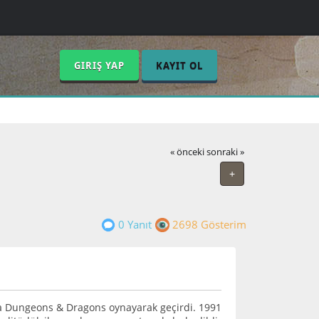
GIRIŞ YAP
KAYIT OL
« önceki
sonraki »
+
0 Yanıt
2698 Gösterim
yla Dungeons & Dragons oynayarak geçirdi. 1991