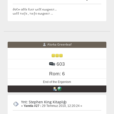
∂σ¢н αℓℓє ℓυѕт ωιℓℓ єωιgкєιт...
ωιℓℓ тιєƒє , тιєƒє єωιgкєιт ...
Alorka Greenleaf
603
Rom: 6
End of the Ergenism
Ynt: Stephen King Kitaplığı
«
Yanıtla #27 :
29 Temmuz 2010, 12:20:24 »