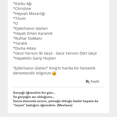
*Korku Ağı
*Christine
*Hayvan Mezarlığı
*Tılsım
*O
*Ejderhanın Gözleri
*Hayatı Emen Karanlık
*Ruhlar Dükkanı
*Yaratık
*Duma Adası
*Gece Yarısını İki Geçe - Gece Yarısını Dört Geçe
*Hayaletin Garip Huyları
“Ejderhanın Gözleri” King’in harika bir fantastik
denemesidir bilginize
Kayıtlı
Gerçeği öğrendim bir gün...
Ve gerçeğin acı olduğunu...
Sonra dozunda acının, yemeğe olduğu kadar hayata da
"lezzet" kattığını öğrendim. (Mevlana)