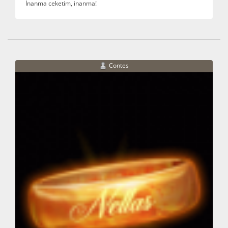
İnanma ceketim, inanma!
Contes