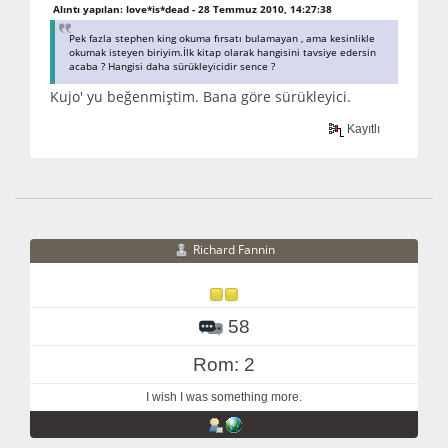
Alıntı yapılan: love*is*dead - 28 Temmuz 2010, 14:27:38
Pek fazla stephen king okuma fırsatı bulamayan , ama kesinlikle
okumak isteyen biriyim.İlk kitap olarak hangisini tavsiye edersin
acaba ? Hangisi daha sürükleyicidir sence ?
Kujo' yu beğenmiştim. Bana göre sürükleyici.
Kayıtlı
Richard Fannin
58
Rom: 2
I wish I was something more.