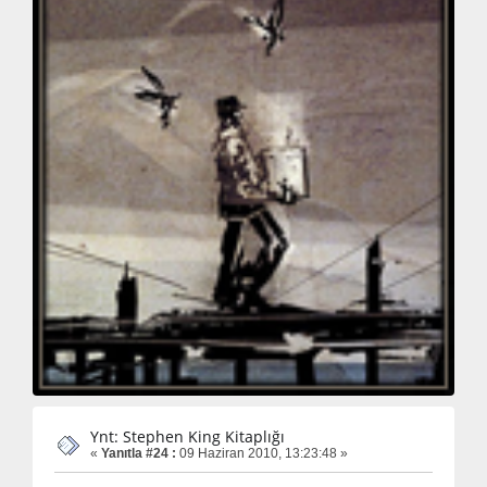
Ynt: Stephen King Kitaplığı
«
Yanıtla #24 :
09 Haziran 2010, 13:23:48 »