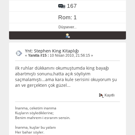
167
Rom: 1
Düşsever...
Ynt: Stephen King Kitaplığı
«
Yanıtla #15 :
10 Nisan 2010, 21:56:15 »
ilk ruhlar dükkanını okumuştumda king bayağı
abartmıştı sonunu,hatta açık söyliyim
saçmalamıştı...ama kara kule serisini okuyorum şu
an ve gerçekten çok güzel...
Kayıtlı
İnanma, ceketim inanma
Kuşların söylediklerine;
Benim mahrem-i esrarım sensin.
İnanma, kuşlar bu yalanı
Her bahar söyler.