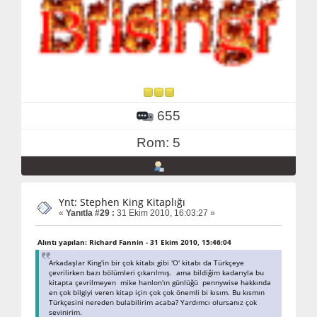
655
Rom: 5
Ynt: Stephen King Kitaplığı
«
Yanıtla #29 :
31 Ekim 2010, 16:03:27 »
Alıntı yapılan: Richard Fannin - 31 Ekim 2010, 15:46:04
Arkadaşlar King'in bir çok kitabı gibi 'O' kitabı da Türkçeye
çevrilirken bazı bölümleri çıkarılmış. ama bildiğim kadarıyla bu
kitapta çevrilmeyen mike hanlon'ın günlüğü pennywise hakkında
en çok bilgiyi veren kitap için çok çok önemli bi kısım. Bu kısmın
Türkçesini nereden bulabilirim acaba? Yardımcı olursanız çok
sevinirim.