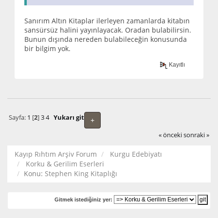
Sanırım Altın Kitaplar ilerleyen zamanlarda kitabın
sansürsüz halini yayınlayacak. Oradan bulabilirsin.
Bunun dışında nereden bulabileceğin konusunda
bir bilgim yok.
Kayıtlı
Sayfa:
1
[
2
]
3
4
Yukarı git
+
« önceki
sonraki »
Kayıp Rıhtım Arşiv Forum
Kurgu Edebiyatı
Korku & Gerilim Eserleri
Konu:
Stephen King Kitaplığı
Gitmek istediğiniz yer: