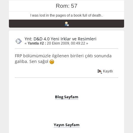
Rom: 57
I was lost in the pages of a book full of death..
Ynt: D&D 4.0 Yeni Irklar ve Resimleri
«
Yanıtla #2 :
20 Ekim 2009, 00:49:22 »
FRP bölümümüzle ilgilenen birileri çıktı sonunda
galiba. Sen sağol
Kayıtlı
Blog Sayfam
Yayın Sayfam