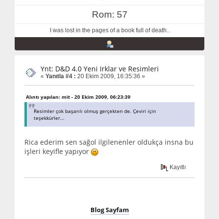
Rom: 57
I was lost in the pages of a book full of death..
Ynt: D&D 4.0 Yeni Irklar ve Resimleri
«
Yanıtla #4 :
20 Ekim 2009, 16:35:36 »
Alıntı yapılan: mit - 20 Ekim 2009, 06:23:39
Resimler çok başarılı olmuş gerçekten de. Çeviri için
teşekkürler...
Rica ederim sen sağol ilgilenenler oldukça insna bu
işleri keyifle yapıyor
Kayıtlı
Blog Sayfam