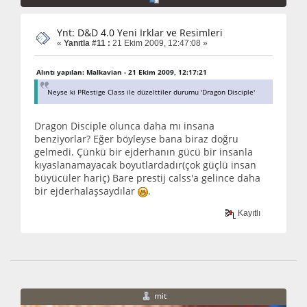
Ynt: D&D 4.0 Yeni Irklar ve Resimleri
«
Yanıtla #11 :
21 Ekim 2009, 12:47:08 »
Alıntı yapılan: Malkavian - 21 Ekim 2009, 12:17:21
Neyse ki PRestige Class ile düzelttiler durumu 'Dragon Disciple'
Dragon Disciple olunca daha mı insana
benziyorlar? Eğer böyleyse bana biraz doğru
gelmedi. Çünkü bir ejderhanın gücü bir insanla
kıyaslanamayacak boyutlardadır(çok güçlü insan
büyücüler hariç) Bare prestij calss'a gelince daha
bir ejderhalaşsaydılar
.
Kayıtlı
mit