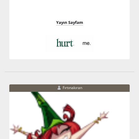
Yayın Sayfam
Fırtınakıran