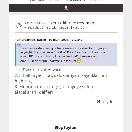
Ynt: D&D 4.0 Yeni Irklar ve Resimleri
«
Yanıtla #6 :
20 Ekim 2009, 17:28:58 »
Alıntı yapılan: kusad - 20 Ekim 2009, 17:03:47
Dwarfların eklenmesi iyi olmuş severim cüceleri hepsi çok şirin
ve güçlü oluyorlar fakat "Halfing" Dwarf mı oluyor Human mı
yoksa Elf mi şaşırdım açıkcası.Aslında elfe benzemiyor
ama.:DEladrinlerde "çakma" elf sanırım.
1.si Dwarflar zaten vardı.
2.si Halflingler =buçukluklar (yani saydıklarının
hiçbiri:) )
3. Eldarinler ise çok güçlü büyüye sahip
alacakaranlık elfleri
Kayıtlı
Blog Sayfam