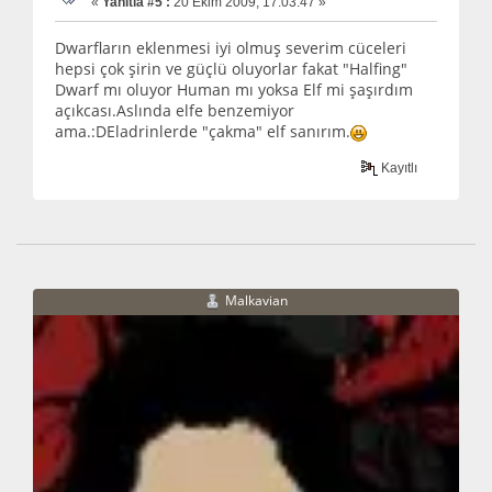
«
Yanıtla #5 :
20 Ekim 2009, 17:03:47 »
Dwarfların eklenmesi iyi olmuş severim cüceleri
hepsi çok şirin ve güçlü oluyorlar fakat "Halfing"
Dwarf mı oluyor Human mı yoksa Elf mi şaşırdım
açıkcası.Aslında elfe benzemiyor
ama.:DEladrinlerde "çakma" elf sanırım.
Kayıtlı
Malkavian