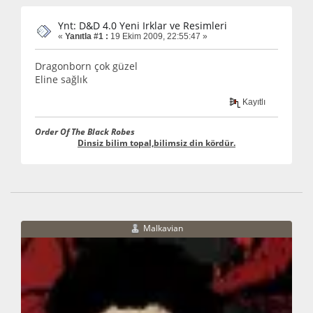
Ynt: D&D 4.0 Yeni Irklar ve Resimleri
«
Yanıtla #1 :
19 Ekim 2009, 22:55:47 »
Dragonborn çok güzel
Eline sağlık
Kayıtlı
Order Of The Black Robes
Dinsiz bilim topal,bilimsiz din kördür.
Malkavian