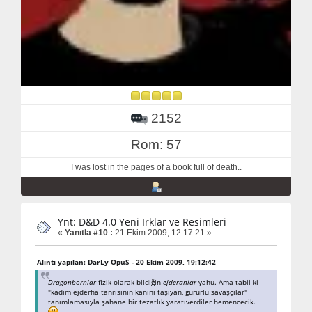
2152
Rom: 57
I was lost in the pages of a book full of death..
Ynt: D&D 4.0 Yeni Irklar ve Resimleri
«
Yanıtla #10 :
21 Ekim 2009, 12:17:21 »
Alıntı yapılan: DarLy OpuS - 20 Ekim 2009, 19:12:42
Dragonbornlar
fizik olarak bildiğin
ejderanlar
yahu. Ama tabii ki
"kadim ejderha tanrısının kanını taşıyan, gururlu savaşçılar"
tanımlamasıyla şahane bir tezatlık yaratıverdiler hemencecik.