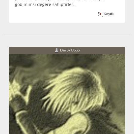
goblinimsi değere sahiptirler..
Kayıtlı
DarLy OpuS