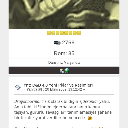
2766
Rom: 35
Dansımız Marşandiz
Ynt: D&D 4.0 Yeni Irklar ve Resimleri
«
Yanıtla #8 :
20 Ekim 2009, 19:12:42 »
Dragonbornlar
fizik olarak bildiğin
ejderanlar
yahu.
Ama tabii ki "kadim ejderha tanrısının kanını
taşıyan, gururlu savaşçılar" tanımlamasıyla şahane
bir tezatlık yaratıverdiler hemencecik.