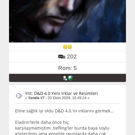
202
Rom: 5
Ynt: D&D 4.0 Yeni Irklar ve Resimleri
«
Yanıtla #7 :
20 Ekim 2009, 18:49:24 »
Eline sağlık iyi oldu D&D 4.0.'ın ırklarını görmek...
Eladrin'lerle daha önce hiç
karşılaşmamıştım..tiefling'ler burda baya soylu
gösterilmiş ama genelde oyunlarda daha çok