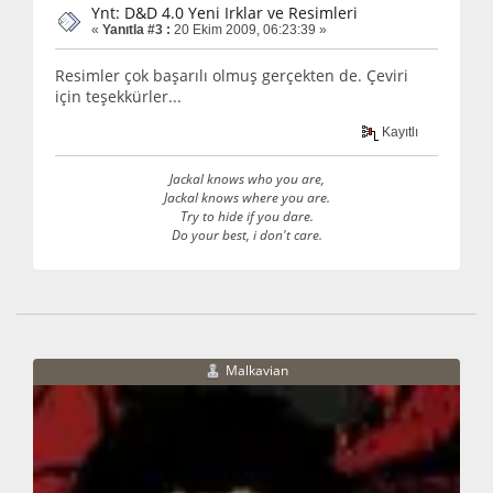
Ynt: D&D 4.0 Yeni Irklar ve Resimleri
«
Yanıtla #3 :
20 Ekim 2009, 06:23:39 »
Resimler çok başarılı olmuş gerçekten de. Çeviri
için teşekkürler...
Kayıtlı
Jackal knows who you are,
Jackal knows where you are.
Try to hide if you dare.
Do your best, i don't care.
Malkavian