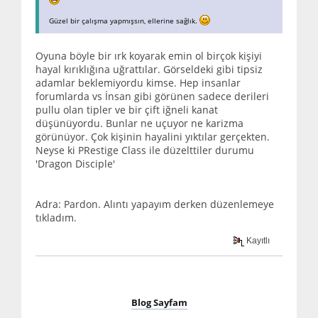
Güzel bir çalışma yapmışsın, ellerine sağlık.
Oyuna böyle bir ırk koyarak emin ol birçok kişiyi
hayal kırıklığına uğrattılar. Görseldeki gibi tipsiz
adamlar beklemiyordu kimse. Hep insanlar
forumlarda vs İnsan gibi görünen sadece derileri
pullu olan tipler ve bir çift iğneli kanat
düşünüyordu. Bunlar ne uçuyor ne karizma
görünüyor. Çok kişinin hayalini yıktılar gerçekten.
Neyse ki PRestige Class ile düzelttiler durumu
'Dragon Disciple'
Adra: Pardon. Alıntı yapayım derken düzenlemeye
tıkladım.
Kayıtlı
Blog Sayfam