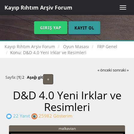
Kayıp Rıhtım Arşiv Forum
Toggle
naviga
GIRIŞ YAP
KAYIT OL
Kayıp Rıhtım Arşiv Forum
Oyun Masası
FRP Genel
Konu:
D&D 4.0 Yeni Irklar ve Resimleri
« önceki
sonraki »
Sayfa: [
1
]
2
Aşağı git
+
D&D 4.0 Yeni Irklar ve
Resimleri
22 Yanıt
25982 Gösterim
malkavian