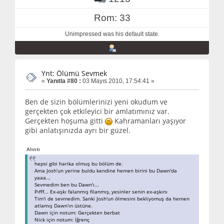
Rom: 33
Unimpressed was his default state.
Ynt: Ölümü Sevmek
«
Yanıtla #80 :
03 Mayıs 2010, 17:54:41 »
Ben de sizin bölümlerinizi yeni okudum ve
gerçekten çok etkileyici bir amlatımınız var.
Gerçekten hoşuma gitti
Kahramanları yaşıyor
gibi anlatışınızda ayrı bir güzel.
Alıntı
hepsi gibi harika olmuş bu bölüm de.
Ama Josh'un yerine buldu kendine hemen birini bu Dawn'da
yaaa...
Sevmedim ben bu Dawn'ı...
Pıfff... Ex-aşkı falanmış filanmış, yesinler senin ex-aşkını
Tim'i de sevmedim. Sanki Josh'un ölmesini bekliyomuş da hemen
atlamış Dawn'ın üstüne.
Dawn için notum: Gerçekten berbat
Nick için notum: İğrenç