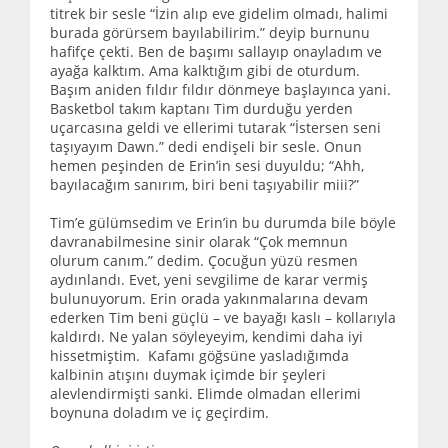
titrek bir sesle “İzin alıp eve gidelim olmadı, halimi
burada görürsem bayılabilirim.” deyip burnunu
hafifçe çekti. Ben de başımı sallayıp onayladım ve
ayağa kalktım. Ama kalktığım gibi de oturdum.
Başım aniden fıldır fıldır dönmeye başlayınca yani.
Basketbol takım kaptanı Tim durduğu yerden
uçarcasına geldi ve ellerimi tutarak “İstersen seni
taşıyayım Dawn.” dedi endişeli bir sesle. Onun
hemen peşinden de Erin’in sesi duyuldu; “Ahh,
bayılacağım sanırım, biri beni taşıyabilir miii?”
Tim’e gülümsedim ve Erin’in bu durumda bile böyle
davranabilmesine sinir olarak “Çok memnun
olurum canım.” dedim. Çocuğun yüzü resmen
aydınlandı. Evet, yeni sevgilime de karar vermiş
bulunuyorum. Erin orada yakınmalarına devam
ederken Tim beni güçlü – ve bayağı kaslı – kollarıyla
kaldırdı. Ne yalan söyleyeyim, kendimi daha iyi
hissetmiştim. Kafamı göğsüne yasladığımda
kalbinin atışını duymak içimde bir şeyleri
alevlendirmişti sanki. Elimde olmadan ellerimi
boynuna doladım ve iç geçirdim.