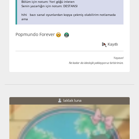
Bölüm için notum: Yeri göğü inleten
Senin yazarlığın için notum: DESTANSI
hihi bazı sanal oyunlardan kopya çekmiş olabilirim notlamada
ama
Popmundo Forever
Kayıtlı
Yaşasın!
Ne kadar da ideolojik yaklaşıyoruz birbirimize.
laklak luna