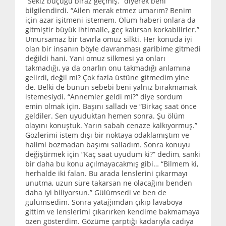
“Sekiz buçuğu biraz geçmiş.” diyerek beni
bilgilendirdi. “Ailen merak etmez umarım? Benim
için azar işitmeni istemem. Ölüm haberi onlara da
gitmiştir büyük ihtimalle, geç kalırsan korkabilirler.”
Umursamaz bir tavırla omuz silkti. Her konuda iyi
olan bir insanın böyle davranması garibime gitmedi
değildi hani. Yani omuz silkmesi ya onları
takmadığı, ya da onarlın onu takmadığı anlamına
gelirdi, değil mi? Çok fazla üstüne gitmedim yine
de. Belki de bunun sebebi beni yalnız bırakmamak
istemesiydi. “Annemler geldi mi?” diye sordum
emin olmak için. Başını salladı ve “Birkaç saat önce
geldiler. Sen uyuduktan hemen sonra. Şu ölüm
olayını konuştuk. Yarın sabah cenaze kalkıyormuş.”
Gözlerimi istem dışı bir noktaya odaklamıştım ve
halimi bozmadan başımı salladım. Sonra konuyu
değiştirmek için “Kaç saat uyudum ki?” dedim, sanki
bir daha bu konu açılmayacakmış gibi… “Bilmem ki,
herhalde iki falan. Bu arada lenslerini çıkarmayı
unutma, uzun süre takarsan ne olacağını benden
daha iyi biliyorsun.” Gülümsedi ve ben de
gülümsedim. Sonra yatağımdan çıkıp lavaboya
gittim ve lenslerimi çıkarırken kendime bakmamaya
özen gösterdim. Gözüme çarptığı kadarıyla cadıya