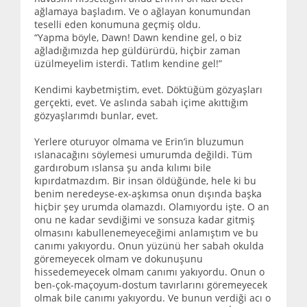
ağlamaya başladım. Ve o ağlayan konumundan
teselli eden konumuna geçmiş oldu.
“Yapma böyle, Dawn! Dawn kendine gel, o biz
ağladığımızda hep güldürürdü, hiçbir zaman
üzülmeyelim isterdi. Tatlım kendine gel!”
Kendimi kaybetmiştim, evet. Döktüğüm gözyaşları
gerçekti, evet. Ve aslında sabah içime akıttığım
gözyaşlarımdı bunlar, evet.
Yerlere oturuyor olmama ve Erin’in bluzumun
ıslanacağını söylemesi umurumda değildi. Tüm
gardırobum ıslansa şu anda kılımı bile
kıpırdatmazdım. Bir insan öldüğünde, hele ki bu
benim neredeyse-ex-aşkımsa onun dışında başka
hiçbir şey urumda olamazdı. Olamıyordu işte. O an
onu ne kadar sevdiğimi ve sonsuza kadar gitmiş
olmasını kabullenemeyeceğimi anlamıştım ve bu
canımı yakıyordu. Onun yüzünü her sabah okulda
göremeyecek olmam ve dokunuşunu
hissedemeyecek olmam canımı yakıyordu. Onun o
ben-çok-maçoyum-dostum tavırlarını göremeyecek
olmak bile canımı yakıyordu. Ve bunun verdiği acı o