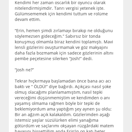
Kendimi her zaman oscarlık bir oyuncu olarak
nitelendirmişimdir. Tanrı vergisi yetenek işte.
Gülümsememek için kendimi tuttum ve rolüme
devam ettim.
“Erin, hemen şimdi zırlamayı bırakıp ne olduğunu
söylemezsen gideceğim.” Sabırsız bir tonda
konuşmuş olmamla biraz kendini toplamıştı. Mavi
lensli gözlerini ovuşturmamak ve göz makyajını
daha fazla bozmamak için sadece gözlerinin altını
pembe peçetesine silerken “Josh!” dedi.
“Josh ne?”
Tekrar hıçkırmaya başlamadan önce bana acı acı
baktı ve “ ÖLDÜ!” diye bağırdı. Açıkçası nasıl şoke
olmuş olacağımı planlamamıştım, nasıl tepki
vereceğimi düşünmemiştim ve kendimden o anı
yaşamış olmama rağmen böyle bir tepki de
beklemiyordum ama yaptığım şey aynen şu oldu;
Bir an ağzım açık kalakaldım. Gözlerimden aşağı
istemsiz yaşlar süzülürken elimi yanağıma
götürdüm ve saçlarımı okşayan rüzgârdaki matem
havasını hissettiğim anda Erin’in on katı beter