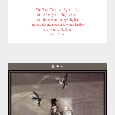
I'm Usagi Tsukino, 16 years old,
in the first year of high school.
I'm a bit rash and a crybaby but,
I'm actually an agent of love and justice,
Pretty Sailor Soldier,
Sailor Moon.
Berre