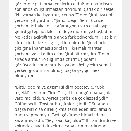
gözlerime gitti ama lenslerim olduğunu hatırlayıp
son anda ovuşturmaktan döndüm. Çatlak bir sesle
“Ne zaman kalkıyormuş cenaze?” dediğimi uzak bir
yerden işitiyordum. “Şimdi değil. Sen ilk önce
çorbanı iç bakalım.” Kafamı gönülsüzce sallayıp
getirdiği tepsidekileri mideye indirmeye başladım.
Ne kadar acıktığımı o anda fark ediyordum. Kısa bir
süre içinde leziz – gerçekten bir erkeğin elinde
çıktığına inanması zor olan – kremalı mantar
çorbamı ve iki dilim ekmeğimi bitirmiştim. Tim o
sırada armut koltuğumda oturmuş odamı
gözlüyordu sanırsam. Ne yalan söyleyeyim yemek
yerken gözüm kör olmuş, başka şey görmez
olmuştum.
“Bitti.” dedim ve ağzımı sildim peçeteyle. “Çok
teşekkür ederim Tim. Gerçekten bugün bana çok
yardımcı oldun. Ayrıca çorba da çok lezzetliydi.”
Gülümsedi. “Dostlar bu günler içindir.” Şu anda
başka biri olsa direk çıkma teklif edebilirdi ama o
bunu yapmamıştı. Evet, gözümde bir artı daha
kazanmış oldu. “Şey, saat kaç oldu?” Bir an durdu ve
kolundaki saati düzeltme çabalarının ardından