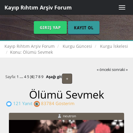
Kayıp Rıhtım Arşiv Forum
Toggle
naviga
GIRIŞ YAP
KAYIT OL
Kayıp Rıhtım Arşiv Forum
Kurgu Güncesi
Kurgu İskelesi
Konu:
Ölümü Sevmek
« önceki
sonraki »
Sayfa:
1
...
4
5
[
6
]
7
8
9
Aşağı git
+
Ölümü Sevmek
121 Yanıt
83784 Gösterim
neutron