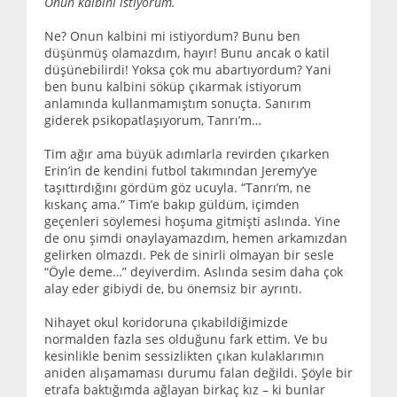
Onun kalbini istiyorum.
Ne? Onun kalbini mi istiyordum? Bunu ben
düşünmüş olamazdım, hayır! Bunu ancak o katil
düşünebilirdi! Yoksa çok mu abartıyordum? Yani
ben bunu kalbini söküp çıkarmak istiyorum
anlamında kullanmamıştım sonuçta. Sanırım
giderek psikopatlaşıyorum, Tanrı’m…
Tim ağır ama büyük adımlarla revirden çıkarken
Erin’in de kendini futbol takımından Jeremy’ye
taşıttırdığını gördüm göz ucuyla. “Tanrı’m, ne
kıskanç ama.” Tim’e bakıp güldüm, içimden
geçenleri söylemesi hoşuma gitmişti aslında. Yine
de onu şimdi onaylayamazdım, hemen arkamızdan
gelirken olmazdı. Pek de sinirli olmayan bir sesle
“Öyle deme…” deyiverdim. Aslında sesim daha çok
alay eder gibiydi de, bu önemsiz bir ayrıntı.
Nihayet okul koridoruna çıkabildiğimizde
normalden fazla ses olduğunu fark ettim. Ve bu
kesinlikle benim sessizlikten çıkan kulaklarımın
aniden alışamaması durumu falan değildi. Şöyle bir
etrafa baktığımda ağlayan birkaç kız – ki bunlar