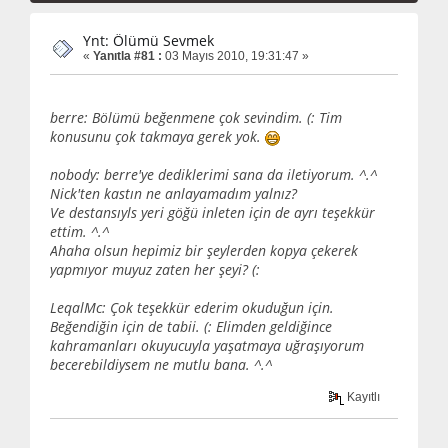
Ynt: Ölümü Sevmek
«
Yanıtla #81 :
03 Mayıs 2010, 19:31:47 »
berre: Bölümü beğenmene çok sevindim. (: Tim
konusunu çok takmaya gerek yok.
nobody: berre'ye dediklerimi sana da iletiyorum. ^.^
Nick'ten kastın ne anlayamadım yalnız?
Ve destansıyls yeri göğü inleten için de ayrı teşekkür
ettim. ^.^
Ahaha olsun hepimiz bir şeylerden kopya çekerek
yapmıyor muyuz zaten her şeyi? (:
LeqalMc: Çok teşekkür ederim okuduğun için.
Beğendiğin için de tabii. (: Elimden geldiğince
kahramanları okuyucuyla yaşatmaya uğraşıyorum
becerebildiysem ne mutlu bana. ^.^
Kayıtlı