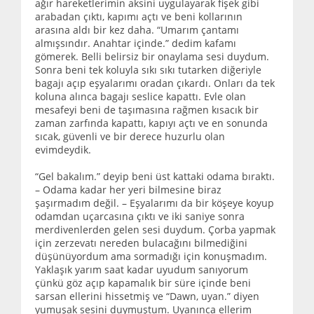
ağır hareketlerimin aksini uygulayarak fişek gibi
arabadan çıktı, kapımı açtı ve beni kollarının
arasına aldı bir kez daha. “Umarım çantamı
almışsındır. Anahtar içinde.” dedim kafamı
gömerek. Belli belirsiz bir onaylama sesi duydum.
Sonra beni tek koluyla sıkı sıkı tutarken diğeriyle
bagajı açıp eşyalarımı oradan çıkardı. Onları da tek
koluna alınca bagajı seslice kapattı. Evle olan
mesafeyi beni de taşımasına rağmen kısacık bir
zaman zarfında kapattı, kapıyı açtı ve en sonunda
sıcak, güvenli ve bir derece huzurlu olan
evimdeydik.
“Gel bakalım.” deyip beni üst kattaki odama bıraktı.
– Odama kadar her yeri bilmesine biraz
şaşırmadım değil. – Eşyalarımı da bir köşeye koyup
odamdan uçarcasına çıktı ve iki saniye sonra
merdivenlerden gelen sesi duydum. Çorba yapmak
için zerzevatı nereden bulacağını bilmediğini
düşünüyordum ama sormadığı için konuşmadım.
Yaklaşık yarım saat kadar uyudum sanıyorum
çünkü göz açıp kapamalık bir süre içinde beni
sarsan ellerini hissetmiş ve “Dawn, uyan.” diyen
yumuşak sesini duymuştum. Uyanınca ellerim