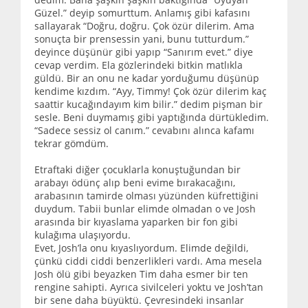
Güzel.” deyip somurttum. Anlamış gibi kafasını
sallayarak “Doğru, doğru. Çok özür dilerim. Ama
sonuçta bir prensessin yani, bunu tutturdum.”
deyince düşünür gibi yapıp “Sanırım evet.” diye
cevap verdim. Ela gözlerindeki bitkin matlıkla
güldü. Bir an onu ne kadar yorduğumu düşünüp
kendime kızdım. “Ayy, Timmy! Çok özür dilerim kaç
saattir kucağındayım kim bilir.” dedim pişman bir
sesle. Beni duymamış gibi yaptığında dürtükledim.
“Sadece sessiz ol canım.” cevabını alınca kafamı
tekrar gömdüm.
Etraftaki diğer çocuklarla konuştuğundan bir
arabayı ödünç alıp beni evime bırakacağını,
arabasının tamirde olması yüzünden küfrettiğini
duydum. Tabii bunlar elimde olmadan o ve Josh
arasında bir kıyaslama yaparken bir fon gibi
kulağıma ulaşıyordu.
Evet, Josh’la onu kıyaslıyordum. Elimde değildi,
çünkü ciddi ciddi benzerlikleri vardı. Ama mesela
Josh ölü gibi beyazken Tim daha esmer bir ten
rengine sahipti. Ayrıca sivilceleri yoktu ve Josh’tan
bir sene daha büyüktü. Çevresindeki insanlar