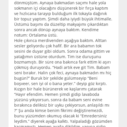
dönmüştüm. Aynaya bakmadan saçımı hale yola
sokmanın içi olacağını düşünerek bir fırça kaptım
ve hızlıcana tarayıp bulduğum ilk tokayla dağınık
bir topuz yaptım. Şimdi daha iyiydi büyük ihtimalle.
Üstümü başımı da düzeltip makyajımı çıkardıktan
sonra ancak dönüp aynaya baktım. Kendime
notum: Ortalama üstü.
Hole çıkınca merdivenden aşağıya baktım. Alttan
sesler geliyordu çok hafif. Bir ara babamın tok
sesini de duyar gibi oldum. Sonra odama gittim ve
yatağımın üstüne oturdum. Tim ise duruşunu
bozmamıştı. Bir süre ona bakınca fark ettim ki aşırı
çökmüş duruyordu. “Hadi artık eve git Tim. Babam
seni bırakır. Halin çok feci, aynaya bakmadın mı hiç
bugün?” Buruk bir şekilde gülümseyip “Beni
boşveer, sen iyi ol o bana yeter.” deyip göz kırptı.
Kızgın bir hale bürünerek ve kaşlarımı çatarak
“Hayır efendim. Hemen şimdi gidip lavaboda
yüzünü yıkıyorsun, sonra da babam seni evine
bırakınca deliksiz bir uyku çekiyorsun, anlaşıldı mı
?” Şu anda kimse benim fikrimi değiştiremezdi,
bunu yüzümden okumuş olacak ki “Emredersiniz
leydim.” diyerek ayağa kalktı. Yalpaladığı gözümden
kaçmamıştı. Hemen ayağa dikildim, yanına gidip