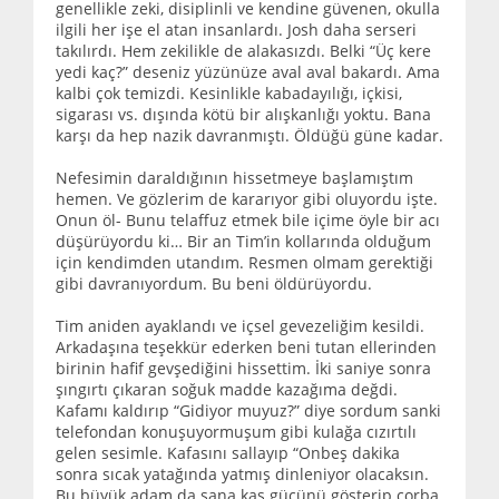
genellikle zeki, disiplinli ve kendine güvenen, okulla
ilgili her işe el atan insanlardı. Josh daha serseri
takılırdı. Hem zekilikle de alakasızdı. Belki “Üç kere
yedi kaç?” deseniz yüzünüze aval aval bakardı. Ama
kalbi çok temizdi. Kesinlikle kabadayılığı, içkisi,
sigarası vs. dışında kötü bir alışkanlığı yoktu. Bana
karşı da hep nazik davranmıştı. Öldüğü güne kadar.
Nefesimin daraldığının hissetmeye başlamıştım
hemen. Ve gözlerim de kararıyor gibi oluyordu işte.
Onun öl- Bunu telaffuz etmek bile içime öyle bir acı
düşürüyordu ki… Bir an Tim’in kollarında olduğum
için kendimden utandım. Resmen olmam gerektiği
gibi davranıyordum. Bu beni öldürüyordu.
Tim aniden ayaklandı ve içsel gevezeliğim kesildi.
Arkadaşına teşekkür ederken beni tutan ellerinden
birinin hafif gevşediğini hissettim. İki saniye sonra
şıngırtı çıkaran soğuk madde kazağıma değdi.
Kafamı kaldırıp “Gidiyor muyuz?” diye sordum sanki
telefondan konuşuyormuşum gibi kulağa cızırtılı
gelen sesimle. Kafasını sallayıp “Onbeş dakika
sonra sıcak yatağında yatmış dinleniyor olacaksın.
Bu büyük adam da sana kas gücünü gösterip çorba