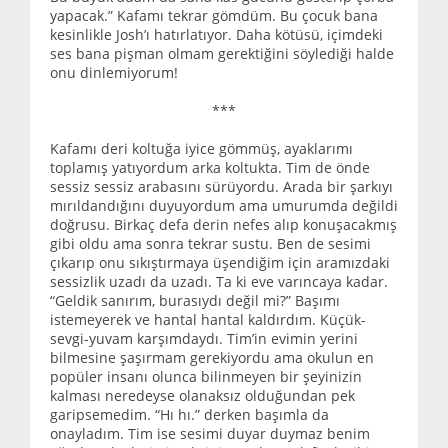
yapacak.” Kafamı tekrar gömdüm. Bu çocuk bana
kesinlikle Josh’ı hatırlatıyor. Daha kötüsü, içimdeki
ses bana pişman olmam gerektiğini söylediği halde
onu dinlemiyorum!
***
Kafamı deri koltuğa iyice gömmüş, ayaklarımı
toplamış yatıyordum arka koltukta. Tim de önde
sessiz sessiz arabasını sürüyordu. Arada bir şarkıyı
mırıldandığını duyuyordum ama umurumda değildi
doğrusu. Birkaç defa derin nefes alıp konuşacakmış
gibi oldu ama sonra tekrar sustu. Ben de sesimi
çıkarıp onu sıkıştırmaya üşendiğim için aramızdaki
sessizlik uzadı da uzadı. Ta ki eve varıncaya kadar.
“Geldik sanırım, burasıydı değil mi?” Başımı
istemeyerek ve hantal hantal kaldırdım. Küçük-
sevgi-yuvam karşımdaydı. Tim’in evimin yerini
bilmesine şaşırmam gerekiyordu ama okulun en
popüler insanı olunca bilinmeyen bir şeyinizin
kalması neredeyse olanaksız olduğundan pek
garipsemedim. “Hı hı.” derken başımla da
onayladım. Tim ise sesimi duyar duymaz benim