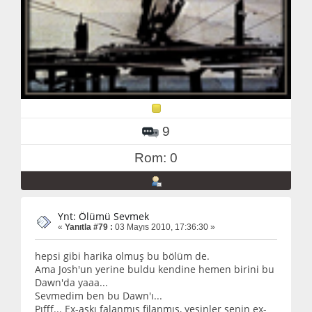
9
Rom: 0
Ynt: Ölümü Sevmek
«
Yanıtla #79 :
03 Mayıs 2010, 17:36:30 »
hepsi gibi harika olmuş bu bölüm de.
Ama Josh'un yerine buldu kendine hemen birini bu
Dawn'da yaaa...
Sevmedim ben bu Dawn'ı...
Pıfff... Ex-aşkı falanmış filanmış, yesinler senin ex-