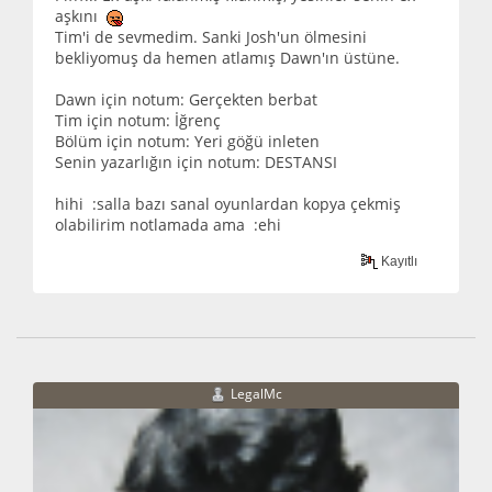
aşkını
Tim'i de sevmedim. Sanki Josh'un ölmesini
bekliyomuş da hemen atlamış Dawn'ın üstüne.
Dawn için notum: Gerçekten berbat
Tim için notum: İğrenç
Bölüm için notum: Yeri göğü inleten
Senin yazarlığın için notum: DESTANSI
hihi :salla bazı sanal oyunlardan kopya çekmiş
olabilirim notlamada ama :ehi
Kayıtlı
LegalMc