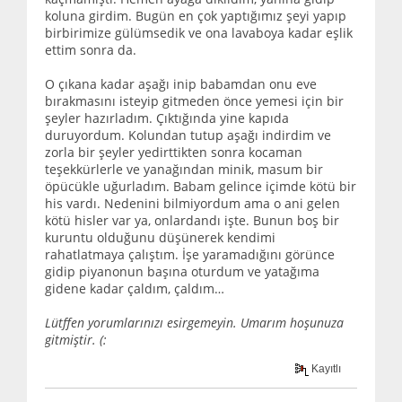
koluna girdim. Bugün en çok yaptığımız şeyi yapıp
birbirimize gülümsedik ve ona lavaboya kadar eşlik
ettim sonra da.
O çıkana kadar aşağı inip babamdan onu eve
bırakmasını isteyip gitmeden önce yemesi için bir
şeyler hazırladım. Çıktığında yine kapıda
duruyordum. Kolundan tutup aşağı indirdim ve
zorla bir şeyler yedirttikten sonra kocaman
teşekkürlerle ve yanağından minik, masum bir
öpücükle uğurladım. Babam gelince içimde kötü bir
his vardı. Nedenini bilmiyordum ama o ani gelen
kötü hisler var ya, onlardandı işte. Bunun boş bir
kuruntu olduğunu düşünerek kendimi
rahatlatmaya çalıştım. İşe yaramadığını görünce
gidip piyanonun başına oturdum ve yatağıma
gidene kadar çaldım, çaldım…
Lütffen yorumlarınızı esirgemeyin. Umarım hoşunuza
gitmiştir. (:
Kayıtlı