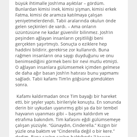
büyük ihtimalle Josh’ıma aşıktılar – gördüm.
Bunlardan kimisi inek, kimisi şişman, kimisi erkek
Fatma, kimisi de aramıza katılmaya çalışan
yeniyetmelerdendi. Tabii aralarında okulun önde
gelen seçkinleri de vardı. – Ama onların
üzüntüsüne ne kadar güvenilir bilinmez. Josh’ın
peşinden ağlayan insanların çeşitliliği beni
gerçekten şaşırtmıştı. Sonuçta o eziklere hep
haddini bildirir, gerekirse zor kullanırdı. Buna
rağmen insanların ona saygı duyduğunu ve onu
benimsediğini görmek beni bir nevi mutlu etmişti.
O ağlayan insanlara gülümsemek içimden gelmese
de daha ağır basan Josh’ın hatırası bunu yapmamı
sağladı. Tabii kafamı Tim’in göğsüne gömdükten
sonra.
Kafamı kaldırmadan önce Tim bayağı bir hareket
etti, bir şeyler yaptı, birileriyle konuştu. En sonunda
derin bir uykudan uyanırmış gibi ya da bir tembel
hayvanın uyanması gibi – başımı kaldırdım ve
etrafıma bakındım. Tim kafasını eğdi gülümsemeye
çalışan yüzüyle. “Günaydın, Cinderella.” Kızgın bir
yüzle ona baktım ve “Cinderella değil o bir kere.”
dedim. Bana şaşkın şaşkın baktığında “Uyuyan