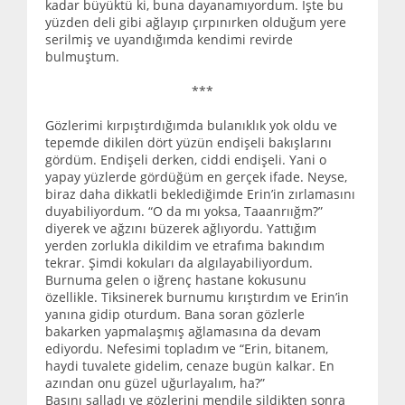
kadar büyüktü ki, buna dayanamıyordum. İşte bu
yüzden deli gibi ağlayıp çırpınırken olduğum yere
serilmiş ve uyandığımda kendimi revirde
bulmuştum.
***
Gözlerimi kırpıştırdığımda bulanıklık yok oldu ve
tepemde dikilen dört yüzün endişeli bakışlarını
gördüm. Endişeli derken, ciddi endişeli. Yani o
yapay yüzlerde gördüğüm en gerçek ifade. Neyse,
biraz daha dikkatli beklediğimde Erin’in zırlamasını
duyabiliyordum. “O da mı yoksa, Taaanrıığm?”
diyerek ve ağzını büzerek ağlıyordu. Yattığım
yerden zorlukla dikildim ve etrafıma bakındım
tekrar. Şimdi kokuları da algılayabiliyordum.
Burnuma gelen o iğrenç hastane kokusunu
özellikle. Tiksinerek burnumu kırıştırdım ve Erin’in
yanına gidip oturdum. Bana soran gözlerle
bakarken yapmalaşmış ağlamasına da devam
ediyordu. Nefesimi topladım ve “Erin, bitanem,
haydi tuvalete gidelim, cenaze bugün kalkar. En
azından onu güzel uğurlayalım, ha?”
Başını salladı ve gözlerini mendile sildikten sonra