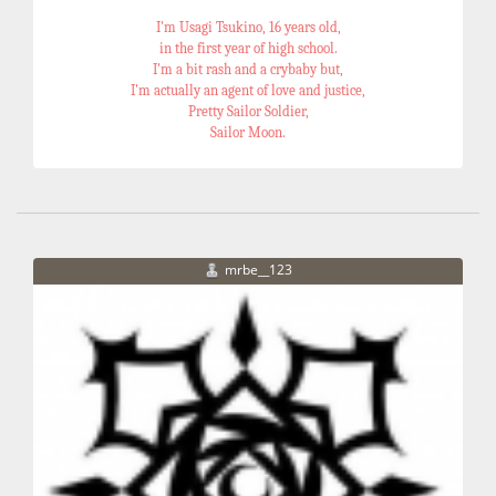
I'm Usagi Tsukino, 16 years old,
in the first year of high school.
I'm a bit rash and a crybaby but,
I'm actually an agent of love and justice,
Pretty Sailor Soldier,
Sailor Moon.
mrbe__123