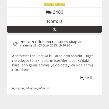
2483
Rom: 0
Ynt: Yazı Üslubunu Geliştiren Kitaplar
«
Yanıtla #2 :
03 Ocak 2015, 19:26:26 »
Aristoteles'ten Poetika bu kitapların şahıdır. Diğer
neredeyse tüm kitapların içerikleri poetika'daki
kuralların genişletilmiş ya da detaylıca irdelenmiş
tekrarlarıdır.
Kayıtlı
try again fail again fail better