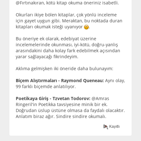
@Fırtınakıran, kötü kitap okuma öneriniz isabetli.
Okurları ikiye bölen kitaplar, çok yönlü inceleme
için gayet uygun gibi. Meraktan, bu noktada duran
kitapları okumak isteği uyanıyor
.
Bu öneriye ek olarak, edebiyat üzerine
incelemelerinde okunması, iyi-kötü, doğru-yanlış
arasındakini daha kolay fark edebilmek açısından
yarar sağlayacağı fikrindeyim.
Aklıma gelmişken iki öneride daha bulunayım:
Biçem Alıştırmaları - Raymond Queneau:
Aynı olay,
99 farklı biçemde anlatılıyor.
Poetikaya Giriş - Tzvetan Todorov:
@Amras
Ringeril'in Poetikka tavsiyesine minik bir ek.
Doğrudan üslup üstüne olmasa da faydalı olacaktır.
Anlatım biraz ağır. Sindire sindire okumalı.
Kayıtlı