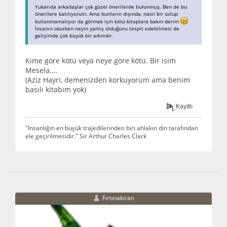
Yukarıda arkadaşlar çok güzel önerilerde bulunmuş. Ben de bu
önerilere katılıyorum. Ama bunların dışında, nasıl bir üslup
kullanmamalıyızı da görmek için kötü kitaplara bakın derim
İnsanın okurken neyin yanlış olduğunu tespit edebilmesi de
gelişimde çok büyük bir adımdır.
Kime göre kötü veya neye göre kötü. Bir isim
Mesela....
(Aziz Hayri, demenizden korkuyorum ama benim
basılı kitabım yok)
Kayıtlı
"İnsanlığın en büyük trajedilerinden biri ahlakın din tarafından
ele geçirilmesidir." Sir Arthur Charles Clark
Fırtınakıran