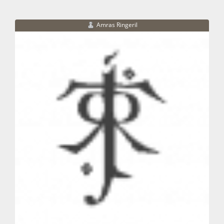
Amras Ringeril