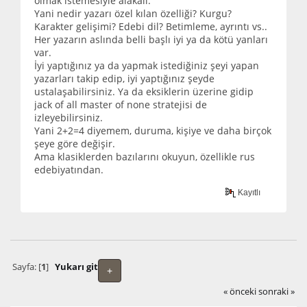
olmak istemesiyle alakalı.
Yani nedir yazarı özel kılan özelliği? Kurgu?
Karakter gelişimi? Edebi dil? Betimleme, ayrıntı vs..
Her yazarın aslında belli başlı iyi ya da kötü yanları
var.
İyi yaptığınız ya da yapmak istediğiniz şeyi yapan
yazarları takip edip, iyi yaptığınız şeyde
ustalaşabilirsiniz. Ya da eksiklerin üzerine gidip
jack of all master of none stratejisi de
izleyebilirsiniz.
Yani 2+2=4 diyemem, duruma, kişiye ve daha birçok
şeye göre değişir.
Ama klasiklerden bazılarını okuyun, özellikle rus
edebiyatından.
Kayıtlı
Sayfa: [
1
]
Yukarı git
+
« önceki
sonraki »