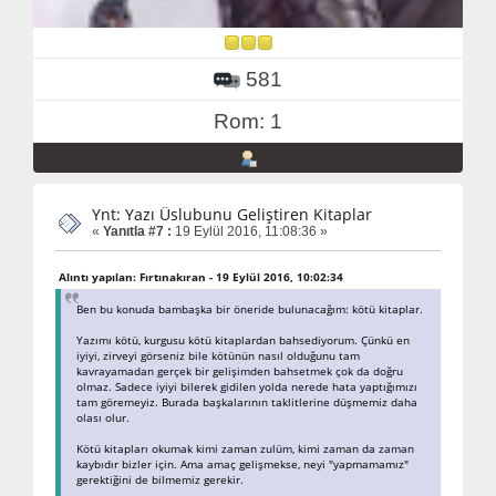
581
Rom: 1
Ynt: Yazı Üslubunu Geliştiren Kitaplar
«
Yanıtla #7 :
19 Eylül 2016, 11:08:36 »
Alıntı yapılan: Fırtınakıran - 19 Eylül 2016, 10:02:34
Ben bu konuda bambaşka bir öneride bulunacağım: kötü kitaplar.
Yazımı kötü, kurgusu kötü kitaplardan bahsediyorum. Çünkü en
iyiyi, zirveyi görseniz bile kötünün nasıl olduğunu tam
kavrayamadan gerçek bir gelişimden bahsetmek çok da doğru
olmaz. Sadece iyiyi bilerek gidilen yolda nerede hata yaptığımızı
tam göremeyiz. Burada başkalarının taklitlerine düşmemiz daha
olası olur.
Kötü kitapları okumak kimi zaman zulüm, kimi zaman da zaman
kaybıdır bizler için. Ama amaç gelişmekse, neyi "yapmamamız"
gerektiğini de bilmemiz gerekir.