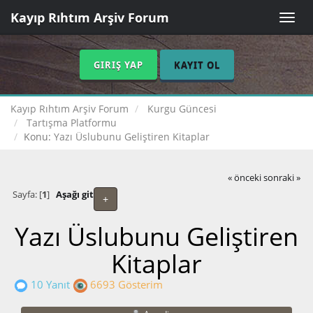
Kayıp Rıhtım Arşiv Forum
Toggle
naviga
GIRIŞ YAP
KAYIT OL
Kayıp Rıhtım Arşiv Forum
Kurgu Güncesi
Tartışma Platformu
Konu:
Yazı Üslubunu Geliştiren Kitaplar
« önceki
sonraki »
Sayfa: [
1
]
Aşağı git
+
Yazı Üslubunu Geliştiren
Kitaplar
10 Yanıt
6693 Gösterim