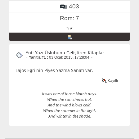
403
Rom: 7
☆★
Ynt: Yazı Üslubunu Geliştiren Kitaplar
«
Yanıtla #1 :
03 Ocak 2015, 17:28:04 »
Lajos Egri'nin Piyes Yazma Sanatı var.
Kayıtlı
İt was one of those March days.
When the sun shines hot,
And the wind blows cold.
When the summer in the light,
And winter in the shade.