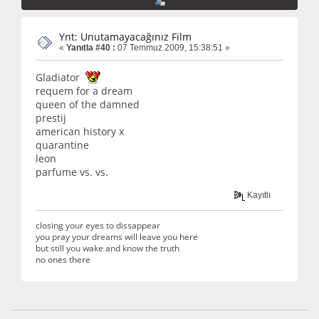
Ynt: Unutamayacağınız Film
«
Yanıtla #40 :
07 Temmuz 2009, 15:38:51 »
Gladiator
requem for a dream
queen of the damned
prestij
american history x
quarantine
leon
parfume vs. vs.
Kayıtlı
closing your eyes to dissappear
you pray your dreams will leave you here
but still you wake and know the truth
no ones there