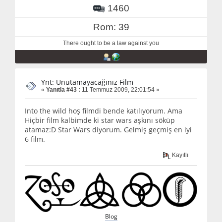
1460
Rom: 39
There ought to be a law against you
Ynt: Unutamayacağınız Film
«
Yanıtla #43 :
11 Temmuz 2009, 22:01:54 »
Into the wild hoş filmdi bende katılıyorum. Ama
Hiçbir film kalbimde ki star wars aşkını söküp
atamaz:D Star Wars diyorum. Gelmiş geçmiş en iyi
6 film.
Kayıtlı
Blog