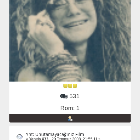
531
Rom: 1
Ynt: Unutamayacağınız Film
«
Yanıtla #33 :
29 Temmuz 2008, 21:55:11 »