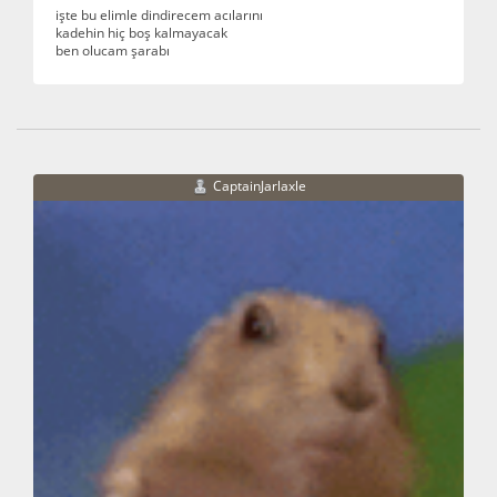
işte bu elimle dindirecem acılarını
kadehin hiç boş kalmayacak
ben olucam şarabı
CaptainJarlaxle