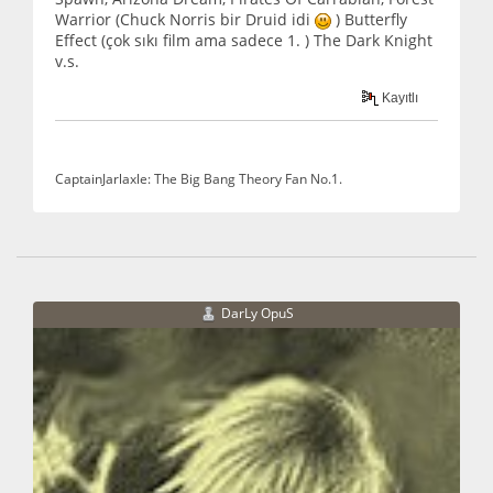
Warrior (Chuck Norris bir Druid idi
) Butterfly
Effect (çok sıkı film ama sadece 1. ) The Dark Knight
v.s.
Kayıtlı
CaptainJarlaxle: The Big Bang Theory Fan No.1.
DarLy OpuS