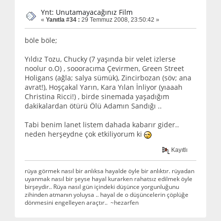
Ynt: Unutamayacağınız Film
«
Yanıtla #34 :
29 Temmuz 2008, 23:50:42 »
böle böle;
Yıldız Tozu, Chucky (7 yaşında bir velet izlerse
noolur o.O) , soooracıma Çevirmen, Green Street
Holigans (ağla; salya sümük), Zincirbozan (söv; ana
avrat!), Hoşçakal Yarın, Kara Yılan İnliyor (yıaaah
Christina Ricci!) , birde sinemada yaşadığım
dakikalardan ötürü Ölü Adamın Sandığı ..
Tabi benim lanet listem dahada kabarır gider..
neden herşeydne çok etkiliyorum ki
Kayıtlı
rüya görmek nasıl bir anlıksa hayalde öyle bir anlıktır. rüyadan
uyanmak nasıl bir şeyse hayal kurarken rahatsız edilmek öyle
birşeydir.. Rüya nasıl gün içindeki düşünce yorgunluğunu
zihinden atmanın yoluysa .. hayal de o düşüncelerin çöplüğe
dönmesini engelleyen araçtır.. ~hezarfen