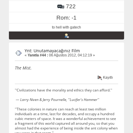
722
Rom: -1
to hell with gatech
Ynt: Unutamayacağınız Film
«
Yanıtla #44 :
06 Ağustos 2012, 04:12:19 »
The Mist.
Kayıtlı
''Civilizations have the morality and ethics they can afford.''
—
Larry Niven & Jerry Pournelle, ''Lucifer's Hammer''
''These colonies in nature can reach at least two million
individuals at a time, last for decades, and occupy a hundred
cubic meters of space. It was a wonderful achievement to see
a fragment of this world captured all around you, so that you
almost had the experience of being inside the ant colony when
you were in that room.''