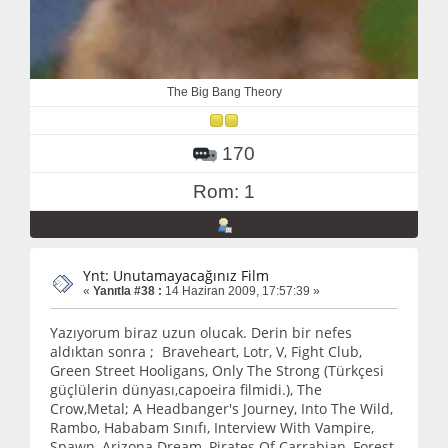
The Big Bang Theory
170
Rom: 1
Ynt: Unutamayacağınız Film
«
Yanıtla #38 :
14 Haziran 2009, 17:57:39 »
Yazıyorum biraz uzun olucak. Derin bir nefes
aldıktan sonra ; Braveheart, Lotr, V, Fight Club,
Green Street Hooligans, Only The Strong (Türkçesi
güçlülerin dünyası,capoeira filmidi.), The
Crow,Metal; A Headbanger's Journey, Into The Wild,
Rambo, Hababam Sınıfı, Interview With Vampire,
Spawn, Arizona Dream, Pirates Of Carrabian, Forest