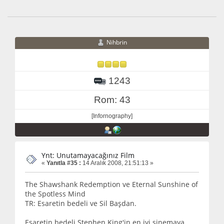
Nihbrin
1243
Rom: 43
[Infornography]
Ynt: Unutamayacağınız Film
«
Yanıtla #35 :
14 Aralık 2008, 21:51:13 »
The Shawshank Redemption ve Eternal Sunshine of
the Spotless Mind
TR: Esaretin bedeli ve Sil Başdan.
Esaretin bedeli Stephen King'in en iyi sinemaya