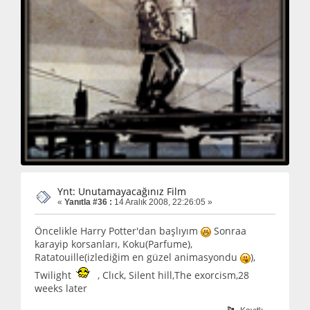
Ynt: Unutamayacağınız Film
«
Yanıtla #36 :
14 Aralık 2008, 22:26:05 »
Öncelikle Harry Potter'dan başlıyım
Sonraa
karayip korsanları, Koku(Parfume),
Ratatouille(izlediğim en güzel animasyondu
),
Twilight
, Clıck, Silent hill,The exorcism,28
weeks later