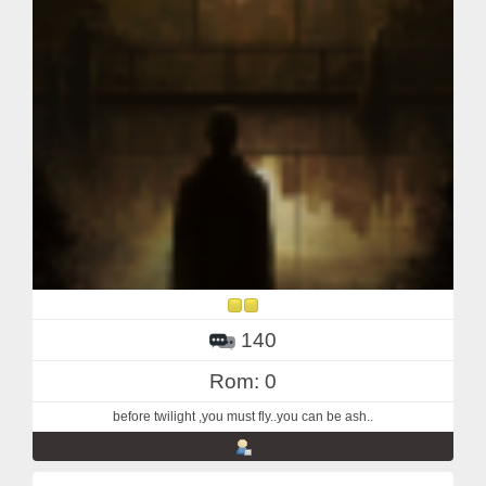
140
Rom: 0
before twilight ,you must fly..you can be ash..