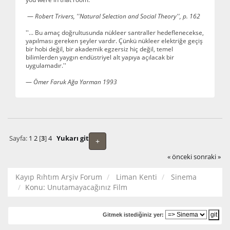
—
Robert Trivers, ''Natural Selection and Social Theory'', p. 162
''... Bu amaç doğrultusunda nükleer santraller hedeflenecekse,
yapılması gereken şeyler vardır. Çünkü nükleer elektriğe geçiş
bir hobi değil, bir akademik egzersiz hiç değil, temel
bilimlerden yaygın endüstriyel alt yapıya açılacak bir
uygulamadır.''
—
Ömer Faruk Ağa Yarman 1993
Sayfa:
1
2
[
3
]
4
Yukarı git
+
« önceki
sonraki »
Kayıp Rıhtım Arşiv Forum
Liman Kenti
Sinema
Konu:
Unutamayacağınız Film
Gitmek istediğiniz yer: