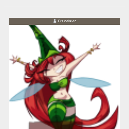
Fırtınakıran