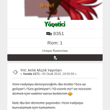
8351
Rom: 1
Unique Ravenclaw
Ynt: Anlık Müzik Yayınları
«
Yanıtla #271 :
05 Ocak 2015, 19:50:59 »
Yeni radyoyu deneyeceğim. Bu testte "Ses az
geliyor", "Ses gelmiyor", "O cızırtı ne" ve nicesini
demek için vaktini varsa beklerim
.
Not: Bu bir deneme yayınıdır. Yeni radyoyu
kurcalamak için tamamen.