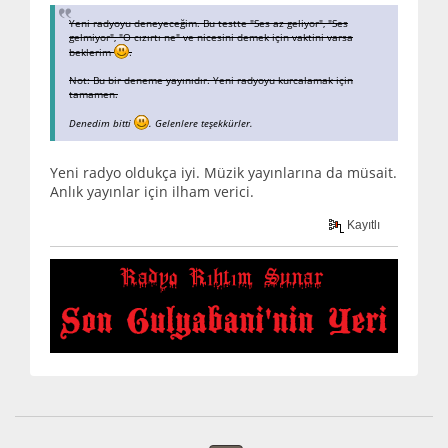
Yeni radyoyu deneyeceğim. Bu testte "Ses az geliyor", "Ses
gelmiyor", "O cızırtı ne" ve nicesini demek için vaktini varsa
beklerim
.
Not: Bu bir deneme yayınıdır. Yeni radyoyu kurcalamak için
tamamen.
Denedim bitti
. Gelenlere teşekkürler.
Yeni radyo oldukça iyi. Müzik yayınlarına da müsait.
Anlık yayınlar için ilham verici.
Kayıtlı