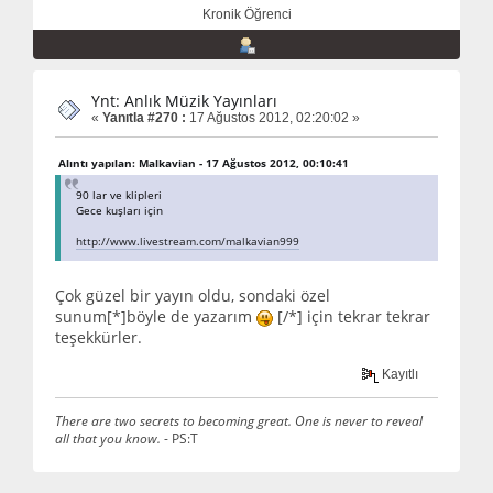
Kronik Öğrenci
Ynt: Anlık Müzik Yayınları
«
Yanıtla #270 :
17 Ağustos 2012, 02:20:02 »
Alıntı yapılan: Malkavian - 17 Ağustos 2012, 00:10:41
90 lar ve klipleri
Gece kuşları için
http://www.livestream.com/malkavian999
Çok güzel bir yayın oldu, sondaki özel
sunum[*]böyle de yazarım
[/*] için tekrar tekrar
teşekkürler.
Kayıtlı
There are two secrets to becoming great. One is never to reveal
all that you know.
- PS:T