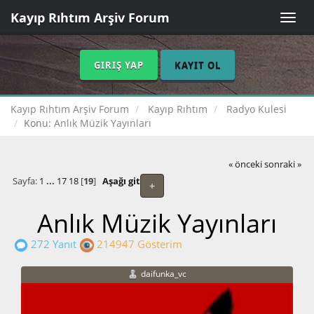
Kayıp Rıhtım Arşiv Forum
Toggle
naviga
GIRIŞ YAP
KAYIT OL
Kayıp Rıhtım Arşiv Forum
Kayıp Rıhtım
Radyo Kulesi
Konu:
Anlık Müzik Yayınları
« önceki
sonraki »
Sayfa:
1
...
17
18
[
19
]
Aşağı git
+
Anlık Müzik Yayınları
272 Yanıt
214947 Gösterim
daifunka_vc