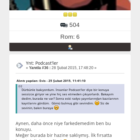
504
Rom: 6
Ynt: Podcast'ler
«
Yanıtla #36 :
28 Şubat 2015, 17:48:20 »
Alıntı yapılan: Evis - 25 Şubat 2015, 11:41:10
Dürbünle bakıyordum. İnsanlar Podcast'ler diye bir konuya
sessizce giriyor ve yine hiç ses etmeden çıkıyorlardı. Bakayım
dedim, burada ne var? Sonra eski radyo yayınlarından bazılarının
kayıtlarını gördüm. Gömü bulmuş gibi sevindim.
Siz de
sevinin, bakın buraya
Aynen, daha önce niye farkedemedim ben bu
konuyu.
Meğer burada bir hazine saklıymış. İlk fırsatta