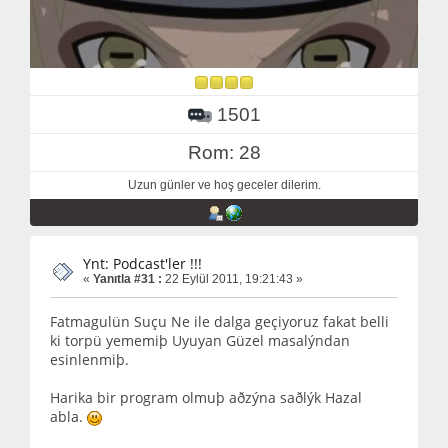
1501
Rom: 28
Uzun günler ve hoş geceler dilerim.
Ynt: Podcast'ler !!!
«
Yanıtla #31 :
22 Eylül 2011, 19:21:43 »
Fatmagulün Suçu Ne ile dalga geçiyoruz fakat belli
ki torpü yememiþ Uyuyan Güzel masalýndan
esinlenmiþ.
Harika bir program olmuþ aðzýna saðlýk Hazal
abla.