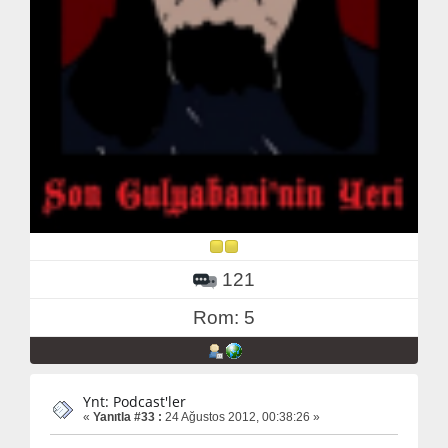
121
Rom: 5
Ynt: Podcast'ler
«
Yanıtla #33 :
24 Ağustos 2012, 00:38:26 »