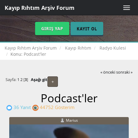
Kayıp Rıhtım Arşiv Forum
Toggle
naviga
GIRIŞ YAP
KAYIT OL
Kayıp Rıhtım Arşiv Forum
Kayıp Rıhtım
Radyo Kulesi
Konu:
Podcast'ler
« önceki
sonraki »
Sayfa:
1
2
[
3
]
Aşağı git
+
Podcast'ler
36 Yanıt
44752 Gösterim
Marius