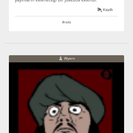
Kayıtlı
#rekt
Wyern