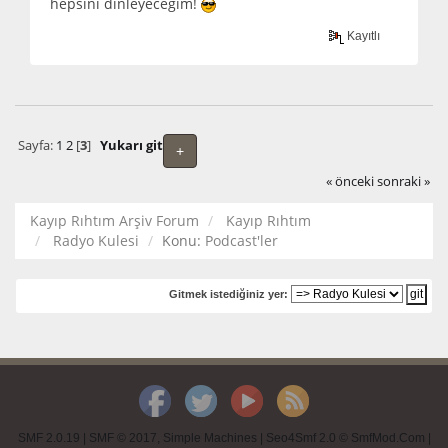
hepsini dinleyeceğim!
Kayıtlı
Sayfa:
1
2
[
3
]
Yukarı git
+
« önceki
sonraki »
Kayıp Rıhtım Arşiv Forum
Kayıp Rıhtım
Radyo Kulesi
Konu:
Podcast'ler
Gitmek istediğiniz yer:
SMF 2.0.19
|
SMF © 2017
,
Simple Machines
|
Seo4Smf 2.0 © SmfMod.Com
|