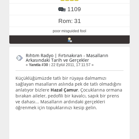
1109
Rom: 31
poor misguided fool
Rıhtım Radyo | Fırtınakıran - Masalların
Arkasındaki Tarih ve Gerçekler
«
Yanıtla #30 :
22 Eylül 2011, 17:11:57 »
Küçüklüğümüzde tatlı bir rüyaya dalmamızı
sağlayan masalların aslında pek de tatlı olmadığını
anlatıyor bizlere
Hazal Çamur
. Çocuklarına ormana
bırakan aileler, pedofili bir kavalcı, sapık bir prens
ve dahası... Masalların ardındaki gerçekleri
öğrenmek için topuklarınızı kesip gelin.