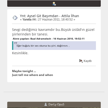
Ynt: Aysel Git Başımdan - Attila İlhan
«
Yanıtla #4 :
27 Haziran 2011, 18:40:52 »
Sevgi dediğimiz kavramdır bu.Büyük üstâd'ın güzel
şiirlerinden bir tanesi.
Alıntı yapılan: Baal Adramelech - 16 Haziran 2010, 19:52:11
Eğer buğulu bir ses okursa bu şiiri, dağılırsın. .
Kesinlikle.
Kayıtlı
Maybe tonight ...
Just tell me where and when
DarLy OpuS