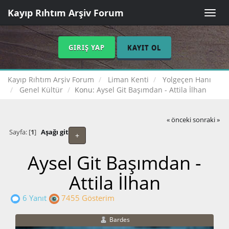
Kayıp Rıhtım Arşiv Forum
Toggle
naviga
GIRIŞ YAP
KAYIT OL
Kayıp Rıhtım Arşiv Forum
Liman Kenti
Yolgeçen Hanı
Genel Kültür
Konu:
Aysel Git Başımdan - Attila İlhan
« önceki
sonraki »
Sayfa: [
1
]
Aşağı git
+
Aysel Git Başımdan -
Attila İlhan
6 Yanıt
7455 Gösterim
Bardes