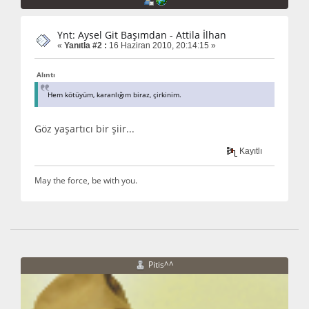
Ynt: Aysel Git Başımdan - Attila İlhan
«
Yanıtla #2 :
16 Haziran 2010, 20:14:15 »
Alıntı
Hem kötüyüm, karanlığım biraz, çirkinim.
Göz yaşartıcı bir şiir...
Kayıtlı
May the force, be with you.
Pitis^^