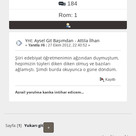
184
Rom: 1
Ynt: Aysel Git Başımdan - Attila İlhan
«
Yanıtla #6 :
27 Ekim 2012, 22:40:52 »
Şiiri edebiyat öğretmenimin ağzından duymuştum,
hepimizin tüyleri diken diken olmuş ve bazıları
ağlamıştı. Şimdi burda okuyunca o güne döndüm.
Kayıtlı
Azrail yorulma kanka intihar edicem...
Sayfa: [
1
]
Yukarı git
+