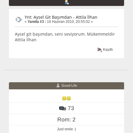
Ynt: Aysel Git Başımdan - Attila İlhan
«
Yanıtla #3 :
16 Haziran 2010, 20:55:02 »
Aysel git başımdan, seni seviyorum. Mükemmeldir
Attila İlhan
Kayıtlı
Good Life
73
Rom: 2
Just smile :)