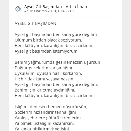
Aysel Git Başımdan - Attila İlhan
«
:
16 Haziran 2010, 19:43:21 »
AYSEL GİT BAŞIMDAN
Aysel git başımdan ben sana göre değilim
Ölümüm birden olacak seziyorum.
Hem kötüyüm, karanlığım biraz, çirkinim.
Aysel git başımdan istemiyorum.
Benim yağmurumda gezinemezsin üşürsün
Dağıtır gecelerim sarışınlığını
Uykularımı uyusan nasıl korkarsın,
Hiçbir dakikamı yaşayamazsın.
Aysel git başımdan ben sana göre değilim.
Benim için kirletme aydınlığını,
Hem kötüyüm, karanlığım biraz, çirkinim.
Islığımı denesen hemen düşürürsün,
Gözlerim hızlandırır tenhalığını
Yanlış şehirlere götürür trenlerim.
Ya ölmek ustalığını kazanırsın,
Ya korku biriktirmek yetisini.