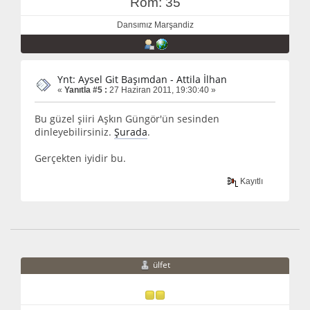
Rom: 35
Dansımız Marşandiz
Ynt: Aysel Git Başımdan - Attila İlhan
«
Yanıtla #5 :
27 Haziran 2011, 19:30:40 »
Bu güzel şiiri Aşkın Güngör'ün sesinden
dinleyebilirsiniz.
Şurada
.
Gerçekten iyidir bu.
Kayıtlı
ülfet