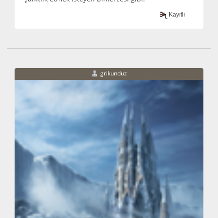
Kayıtlı
grikunduz