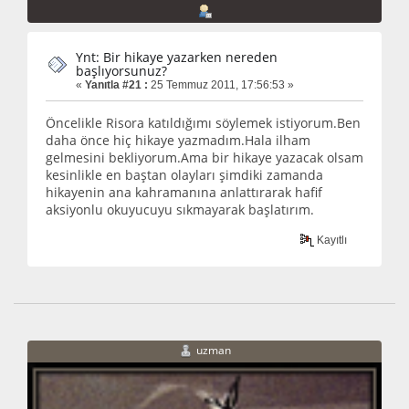
Ynt: Bir hikaye yazarken nereden
başlıyorsunuz?
«
Yanıtla #21 :
25 Temmuz 2011, 17:56:53 »
Öncelikle Risora katıldığımı söylemek istiyorum.Ben
daha önce hiç hikaye yazmadım.Hala ilham
gelmesini bekliyorum.Ama bir hikaye yazacak olsam
kesinlikle en baştan olayları şimdiki zamanda
hikayenin ana kahramanına anlattırarak hafif
aksiyonlu okuyucuyu sıkmayarak başlatırım.
Kayıtlı
uzman