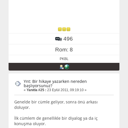
496
Rom: 8
PKBL
Ynt: Bir hikaye yazarken nereden
başlıyorsunuz?
«
Yanıtla #25 :
23 Eylül 2011, 09:19:10 »
Genelde bir cümle geliyor, sonra önü arkası
doluyor.
İlk cümlem de genellikle bir diyalog ya da iç
konuşma oluyor.