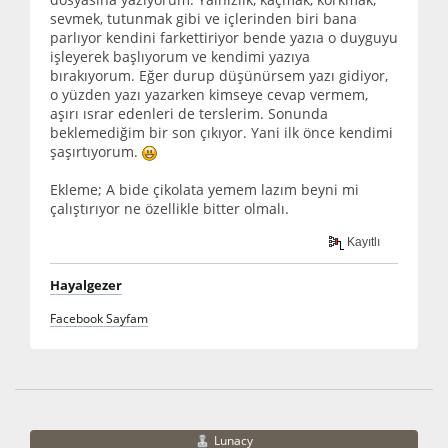
sevmek, tutunmak gibi ve içlerinden biri bana
parlıyor kendini farkettiriyor bende yazıa o duyguyu
işleyerek başlıyorum ve kendimi yazıya
bırakıyorum. Eğer durup düşünürsem yazı gidiyor,
o yüzden yazı yazarken kimseye cevap vermem,
aşırı ısrar edenleri de terslerim. Sonunda
beklemediğim bir son çıkıyor. Yani ilk önce kendimi
şaşırtıyorum.
Ekleme; A bide çikolata yemem lazım beyni mi
çalıştırıyor ne özellikle bitter olmalı.
Kayıtlı
Hayalgezer
Facebook Sayfam
Lunacy