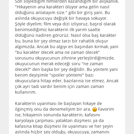
Son söylediğim filmlerden kazandığım bir alışkanlık.
"Hikayenin ana karakteri ölüyor ama gelin nasıl
öldüğünü anlatayım size." gibi bir giriş yani. Bu
aslında okuyucuyu değişik bir havaya sokuyor.
Şöyle diyelim; film veya dizi izliyoruz, başrol olarak
benimsediğimiz karakterin ilk yarım saatte
öldüğünü nadiren görürüz. Nasıl olsa baş karakter
bu, buna bir şey olmaz tarzı bir rahatlık oluşur
algımızda. Ancak bu algıyı en başından kırmak, yani
"bu karakter ölecek ama ne zaman ölecek"
sorusunu okuyucunun zihnine yerleştirdiğimizde,
okuyucunun merak edeceği soru "ne zaman
ölecek?" den başka bir şey değildir. Bu yöntem yani
benim deyişimle "spoiler yöntemi" bazı
okuyuculara hitap eder, bazılarına ise etmez. Ancak
çok ayrı tadı vardır benim için zaman zaman
kullanırım.
Karakterin uyanması ile başlayan hikaye de
ilginçmiş onu da denemeliyim bir ara.
Favorim
ise, hikayenin sonunda karakterin, kafasını
karyolaya çarpması, yataktan düşmesi, ya da
kafasına kitap düşmesi ile uyanması ve her şeyin
aslında hiçbir şey olduğu, okuyucuya, zamanını