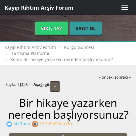
Kayıp Rıhtım Arşiv Forum
Toggle
naviga
GIRIŞ YAP
KAYIT OL
Kayıp Rıhtım Arşiv Forum
Kurgu Güncesi
Tartışma Platformu
Konu:
Bir hikaye yazarken nereden başlıyorsunuz?
« önceki
sonraki »
Sayfa:
1
[
2
]
3
4
Aşağı git
+
Bir hikaye yazarken
nereden başlıyorsunuz?
50 Yanıt
53739 Gösterim