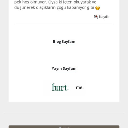
pek hoş olmuyor. Oysa ki içten okuyarak ve
düşünerek o açıkların çoğu kapanıyor gibi
Kayıtlı
Blog Sayfam
Yayın Sayfam