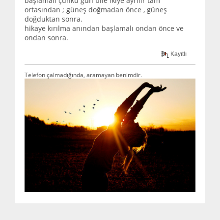
başlamalı çünkü gün bile ikiye ayrılır tam
ortasından ; güneş doğmadan önce , güneş
doğduktan sonra.
hikaye kırılma anından başlamalı ondan önce ve
ondan sonra.
Kayıtlı
Telefon çalmadığında, aramayan benimdir.