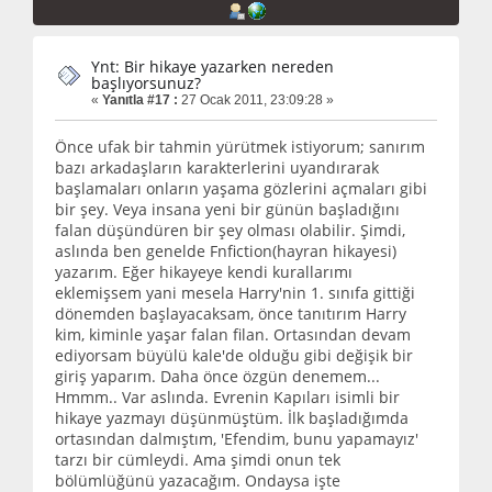
Ynt: Bir hikaye yazarken nereden
başlıyorsunuz?
«
Yanıtla #17 :
27 Ocak 2011, 23:09:28 »
Önce ufak bir tahmin yürütmek istiyorum; sanırım
bazı arkadaşların karakterlerini uyandırarak
başlamaları onların yaşama gözlerini açmaları gibi
bir şey. Veya insana yeni bir günün başladığını
falan düşündüren bir şey olması olabilir. Şimdi,
aslında ben genelde Fnfiction(hayran hikayesi)
yazarım. Eğer hikayeye kendi kurallarımı
eklemişsem yani mesela Harry'nin 1. sınıfa gittiği
dönemden başlayacaksam, önce tanıtırım Harry
kim, kiminle yaşar falan filan. Ortasından devam
ediyorsam büyülü kale'de olduğu gibi değişik bir
giriş yaparım. Daha önce özgün denemem...
Hmmm.. Var aslında. Evrenin Kapıları isimli bir
hikaye yazmayı düşünmüştüm. İlk başladığımda
ortasından dalmıştım, 'Efendim, bunu yapamayız'
tarzı bir cümleydi. Ama şimdi onun tek
bölümlüğünü yazacağım. Ondaysa işte