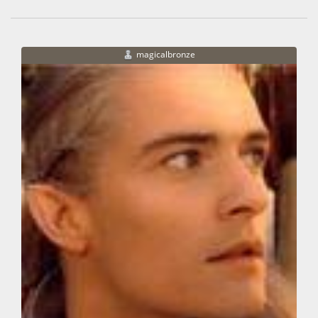
magicalbronze