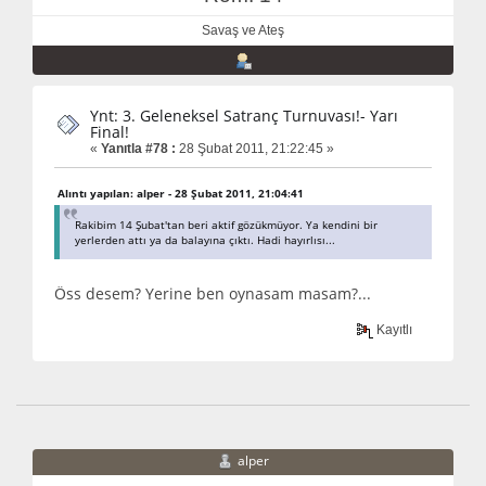
Savaş ve Ateş
Ynt: 3. Geleneksel Satranç Turnuvası!- Yarı
Final!
«
Yanıtla #78 :
28 Şubat 2011, 21:22:45 »
Alıntı yapılan: alper - 28 Şubat 2011, 21:04:41
Rakibim 14 Şubat'tan beri aktif gözükmüyor. Ya kendini bir
yerlerden attı ya da balayına çıktı. Hadi hayırlısı...
Öss desem? Yerine ben oynasam masam?...
Kayıtlı
alper