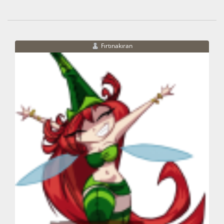
Fırtınakıran