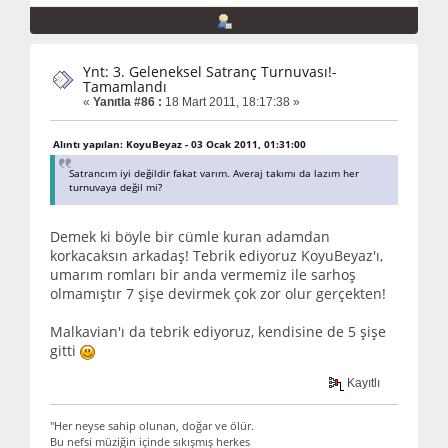
Ynt: 3. Geleneksel Satranç Turnuvası!-
Tamamlandı
«
Yanıtla #86 :
18 Mart 2011, 18:17:38 »
Alıntı yapılan: KoyuBeyaz - 03 Ocak 2011, 01:31:00
Satrancım iyi değildir fakat varım. Averaj takımı da lazım her
turnuvaya değil mi?
Demek ki böyle bir cümle kuran adamdan
korkacaksın arkadaş! Tebrik ediyoruz KoyuBeyaz'ı,
umarım romları bir anda vermemiz ile sarhoş
olmamıştır 7 şişe devirmek çok zor olur gerçekten!
Malkavian'ı da tebrik ediyoruz, kendisine de 5 şişe
gitti
Kayıtlı
"Her neyse sahip olunan, doğar ve ölür.
Bu nefsi müziğin içinde sıkışmış herkes