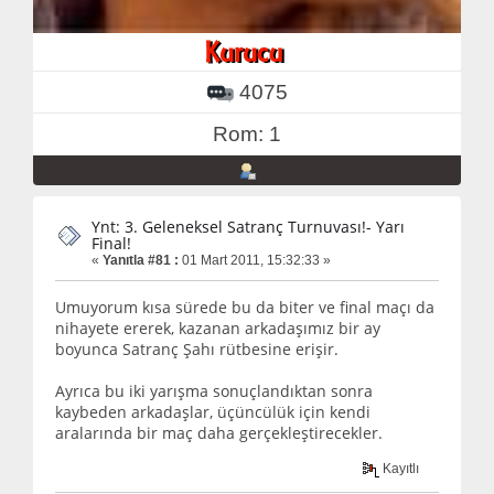
4075
Rom: 1
Ynt: 3. Geleneksel Satranç Turnuvası!- Yarı
Final!
«
Yanıtla #81 :
01 Mart 2011, 15:32:33 »
Umuyorum kısa sürede bu da biter ve final maçı da
nihayete ererek, kazanan arkadaşımız bir ay
boyunca Satranç Şahı rütbesine erişir.
Ayrıca bu iki yarışma sonuçlandıktan sonra
kaybeden arkadaşlar, üçüncülük için kendi
aralarında bir maç daha gerçekleştirecekler.
Kayıtlı