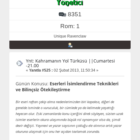
8351
Rom: 1
Unique Ravenclaw
Ynt: Kahramanın Yol Türküsü ||Cumartesi
-21.00
«
Yanıtla #525 :
02 Şubat 2013, 11:50:34 »
Günün Konusu:
Eserleri İsimlendirme Teknikleri
ve Bilinçsiz Ötekileştirme
Bir eseri raftan çekip alma nedenlerimizden biri kapaksa, diğeri de
genelde isminde o vuruculuk, bir cümlede ya da kelimede yaşattığı
heyecan olur. Eski zamanlarda konu içeriğini direk söyleyen, süsten uzak
isimler eserlerin okura ulaşımında büyük rol oynamıyor olsa da, şimdi
devir değişti. Yayınevi ve yazar sayısının çokluğu ele alınırsa artık yazar
okuruna ulaşmak için onu her açıdan tavlamak zorunda.