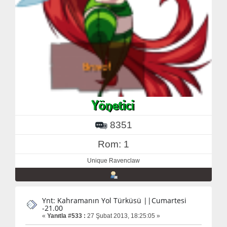
8351
Rom: 1
Unique Ravenclaw
Ynt: Kahramanın Yol Türküsü ||Cumartesi
-21.00
«
Yanıtla #533 :
27 Şubat 2013, 18:25:05 »