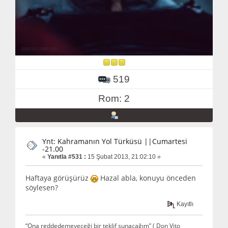
519
Rom: 2
Ynt: Kahramanın Yol Türküsü ||Cumartesi
-21.00
«
Yanıtla #531 :
15 Şubat 2013, 21:02:10 »
Haftaya görüşürüz
Hazal abla, konuyu önceden
söylesen?
Kayıtlı
“Ona reddedemeyeceği bir teklif sunacağım” ( Don Vito