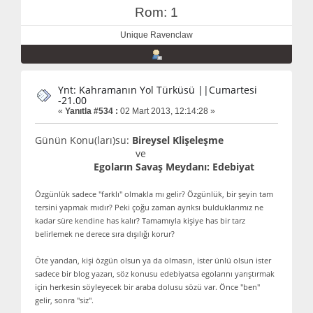
Rom: 1
Unique Ravenclaw
Ynt: Kahramanın Yol Türküsü ||Cumartesi
-21.00
«
Yanıtla #534 :
02 Mart 2013, 12:14:28 »
Günün Konu(ları)su:
Bireysel Klişeleşme
ve
Egoların Savaş Meydanı: Edebiyat
Özgünlük sadece "farklı" olmakla mı gelir? Özgünlük, bir şeyin tam
tersini yapmak mıdır? Peki çoğu zaman ayrıksı bulduklarımız ne
kadar süre kendine has kalır? Tamamıyla kişiye has bir tarz
belirlemek ne derece sıra dışılığı korur?
Öte yandan, kişi özgün olsun ya da olmasın, ister ünlü olsun ister
sadece bir blog yazarı, söz konusu edebiyatsa egolarını yarıştırmak
için herkesin söyleyecek bir araba dolusu sözü var. Önce "ben"
gelir, sonra "siz".