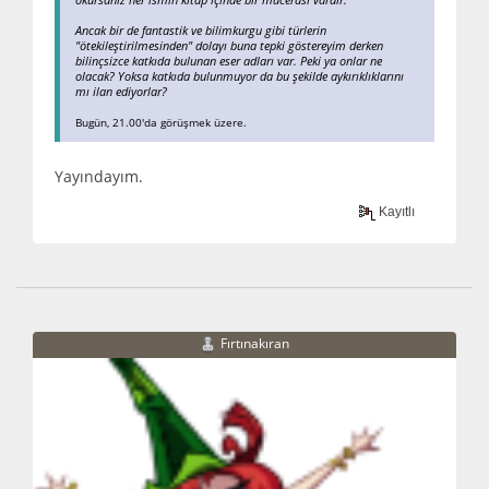
okursanız her ismin kitap içinde bir macerası vardır.
Ancak bir de fantastik ve bilimkurgu gibi türlerin
"ötekileştirilmesinden" dolayı buna tepki göstereyim derken
bilinçsizce katkıda bulunan eser adları var. Peki ya onlar ne
olacak? Yoksa katkıda bulunmuyor da bu şekilde aykırıklıklarını
mı ilan ediyorlar?
Bugün, 21.00'da görüşmek üzere.
Yayındayım.
Kayıtlı
Fırtınakıran