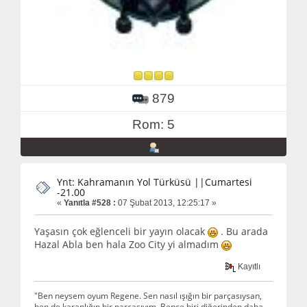
879
Rom: 5
Ynt: Kahramanın Yol Türküsü ||Cumartesi
-21.00
«
Yanıtla #528 :
07 Şubat 2013, 12:25:17 »
Yaşasın çok eğlenceli bir yayın olacak
. Bu arada
Hazal Abla ben hala Zoo City yi almadım
Kayıtlı
"Ben neysem oyum Regene. Sen nasıl ışığın bir parçasıysan,
ben de karanlığın bir parçasıyım. Bence biri diğerinden daha