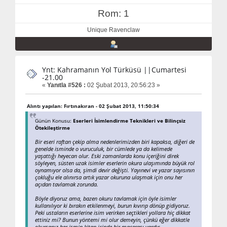
Rom: 1
Unique Ravenclaw
Ynt: Kahramanın Yol Türküsü ||Cumartesi
-21.00
«
Yanıtla #526 :
02 Şubat 2013, 20:56:23 »
Alıntı yapılan: Fırtınakıran - 02 Şubat 2013, 11:50:34
Günün Konusu:
Eserleri İsimlendirme Teknikleri ve Bilinçsiz
Ötekileştirme
Bir eseri raftan çekip alma nedenlerimizden biri kapaksa, diğeri de
genelde isminde o vuruculuk, bir cümlede ya da kelimede
yaşattığı heyecan olur. Eski zamanlarda konu içeriğini direk
söyleyen, süsten uzak isimler eserlerin okura ulaşımında büyük rol
oynamıyor olsa da, şimdi devir değişti. Yayınevi ve yazar sayısının
çokluğu ele alınırsa artık yazar okuruna ulaşmak için onu her
açıdan tavlamak zorunda.
Böyle diyoruz ama, bazen okuru tavlamak için öyle isimler
kullanılıyor ki bırakın etkilenmeyi, burun kıvırıp dönüp gidiyoruz.
Peki ustaların eserlerine isim verirken seçtikleri yollara hiç dikkat
ettiniz mi? Bunun yöntemi mi olur demeyin, çünkü eğer dikkatle