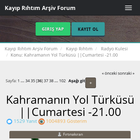
Kayıp Rıhtım Arşiv Forum
Toggle
naviga
GIRIŞ YAP
KAYIT OL
Kayıp Rıhtım Arşiv Forum
Kayıp Rıhtım
Radyo Kulesi
Konu:
Kahramanın Yol Türküsü ||Cumartesi -21.00
« önceki
sonraki »
Sayfa:
1
...
34
35
[
36
]
37
38
...
102
Aşağı git
+
Kahramanın Yol Türküsü
||Cumartesi -21.00
1529 Yanıt
1004893 Gösterim
Fırtınakıran