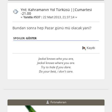
Ynt: Kahramanın Yol Türküsü ||Cumartesi
-21.00
«
Yanıtla #537 :
22 Mart 2013, 21:37:14 »
Bundan sonra hep Pazar günü mü olacak yani?
SPOILER:
GÖSTER
Kayıtlı
Jackal knows who you are,
Jackal knows where you are.
Try to hide if you dare.
Do your best, i don't care.
Fırtınakıran