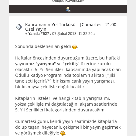
Unique Ravenclaw
Kahramanın Yol Türküsü ||Cumartesi -21.00 -
Özel Yayın
«
Yanıtla #527 :
07 Şubat 2013, 11:32:29 »
Sonunda beklenen an geldi
.
Haftalar öncesinden duyurduğum üzere, bu haftaki
yayınımız "
yarışma
" ve "
çekiliş
" üzerine kurulu
olacaktır. 5. Yıl Şenlikleri kapsamında yapılacak olan
Ödüllü Radyo Programı'nda toplam 18 kitap [*]iki
tane seti içerir[/*] bir kısmı canlı yayın yarışması,
bir kısmıysa çekilişle dağıtılacaktır.
Kitapların listeleri ve hangi kitabın yarışma mı,
yoksa çekilişle mi dağıtılacağını akşam saatlerinde
5. Yıi Şenlikleri kategorisinden duyuracağım.
Cumartesi günü, kendi yayın saatimizde kitaplarla
dolup taşan, heyecanlı, çekişmeli bir yayın geçirmek
ve görüşmek dileğiyle
.