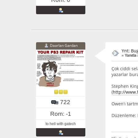
Daarlan Gardan
Ynt: Bu
«
Yanıtla
Çok ciddi sel
yazarlar bura
Stephen King
(
http://www.
722
Owen'ı tartma
Rom: -1
Düzenleme: K
to hell with gatech