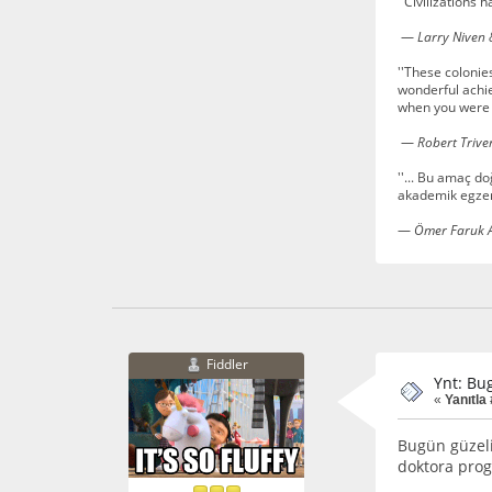
''Civilizations 
—
Larry Niven &
''These colonie
wonderful achie
when you were i
—
Robert Triver
''... Bu amaç d
akademik egzers
—
Ömer Faruk 
Fiddler
Ynt: Bu
«
Yanıtla
Bugün güzeli
doktora prog