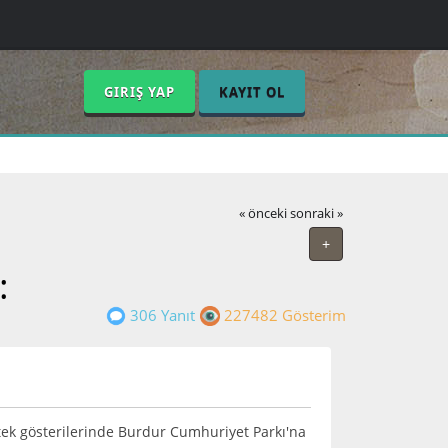
GIRIŞ YAP
KAYIT OL
« önceki
sonraki »
+
:
306 Yanıt
227482 Gösterim
k gösterilerinde Burdur Cumhuriyet Parkı'na