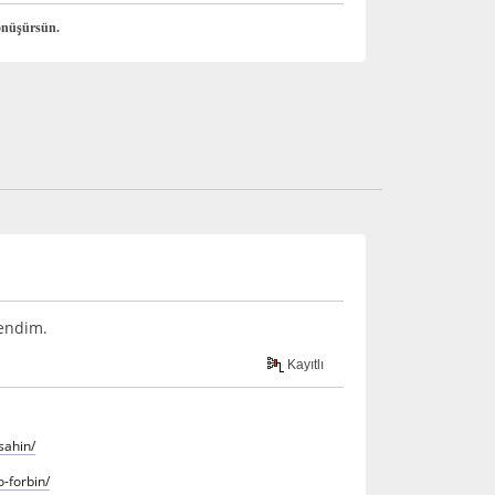
önüşürsün.
rendim.
Kayıtlı
sahin/
-forbin/