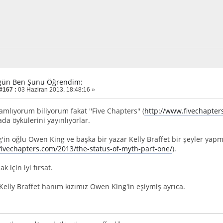
gün Ben Şunu Öğrendim:
 #167 :
03 Haziran 2013, 18:48:16 »
amlıyorum biliyorum fakat ''Five Chapters'' (
http://www.fivechapter
da öykülerini yayınlıyorlar.
'in oğlu Owen King ve başka bir yazar Kelly Braffet bir şeyler yap
fivechapters.com/2013/the-status-of-myth-part-one/
).
k için iyi fırsat.
elly Braffet hanım kızımız Owen King'in eşiymiş ayrıca.