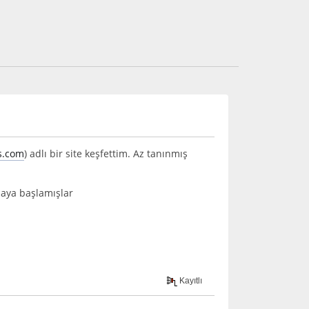
s.com
) adlı bir site keşfettim. Az tanınmış
maya başlamışlar
Kayıtlı