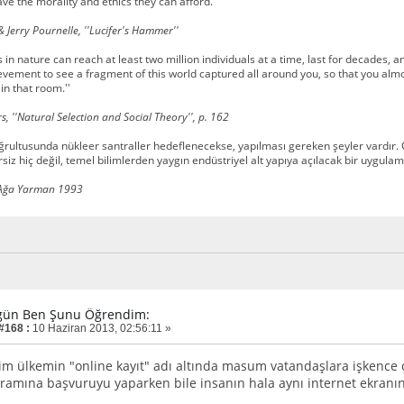
have the morality and ethics they can afford.''
 Jerry Pournelle, ''Lucifer's Hammer''
s in nature can reach at least two million individuals at a time, last for decades,
vement to see a fragment of this world captured all around you, so that you almo
n that room.''
s, ''Natural Selection and Social Theory'', p. 162
oğrultusunda nükleer santraller hedeflenecekse, yapılması gereken şeyler vardır. Ç
iz hiç değil, temel bilimlerden yaygın endüstriyel alt yapıya açılacak bir uygulama
Ağa Yarman 1993
gün Ben Şunu Öğrendim:
 #168 :
10 Haziran 2013, 02:56:11 »
m ülkemin "online kayıt" adı altında masum vatandaşlara işkence çe
ramına başvuruyu yaparken bile insanın hala aynı internet ekranına