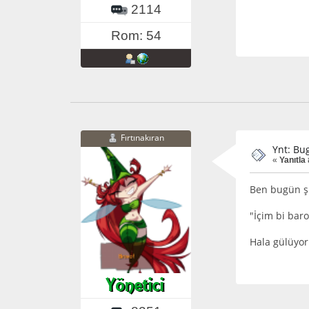
2114
Rom: 54
Fırtınakıran
Ynt: Bu
«
Yanıtla
Ben bugün ş
"İçim bi baro
Hala gülüyoru