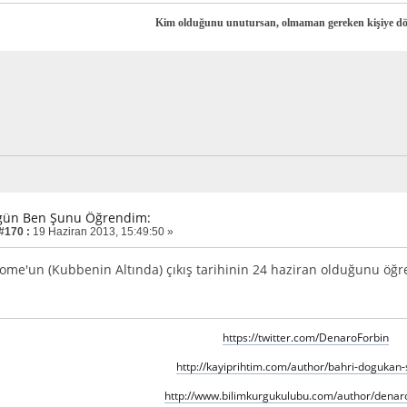
Kim olduğunu unutursan, olmaman gereken kişiye d
gün Ben Şunu Öğrendim:
 #170 :
19 Haziran 2013, 15:49:50 »
me'un (Kubbenin Altında) çıkış tarihinin 24 haziran olduğunu öğ
https://twitter.com/DenaroForbin
http://kayiprihtim.com/author/bahri-dogukan-
http://www.bilimkurgukulubu.com/author/denaro