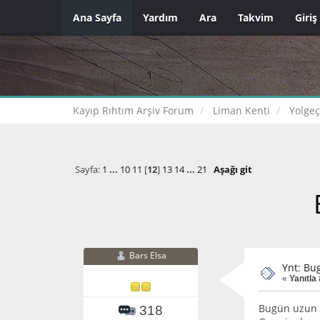
Ana Sayfa
Yardım
Ara
Takvim
Giriş
Kayıp Rıhtım Arşiv Forum
Liman Kenti
Yolge
Sayfa:
1
...
10
11
[
12
]
13
14
...
21
Aşağı git
Bars Elsa
Ynt: Bu
«
Yanıtla
Bugün uzun 
318