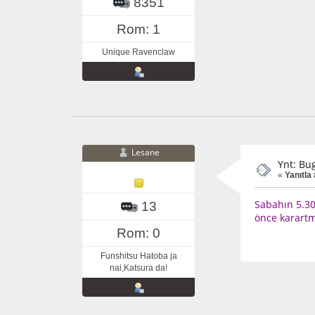
8351
Rom: 1
Unique Ravenclaw
Lesane
Ynt: Bu
«
Yanıtla
Sabahın 5.30
13
önce karartm
Rom: 0
Funshitsu Hatoba ja
nai,Katsura da!