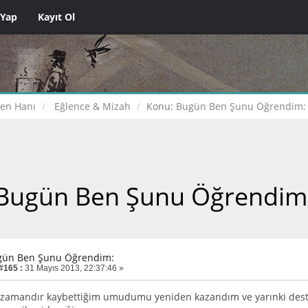
 Yap
Kayıt Ol
çen Hanı
Eğlence & Mizah
Konu:
Bugün Ben Şunu Öğrendim:
Bugün Ben Şunu Öğrendim
gün Ben Şunu Öğrendim:
 #165 :
31 Mayıs 2013, 22:37:46 »
zamandır kaybettiğim umudumu yeniden kazandım ve yarınki deste