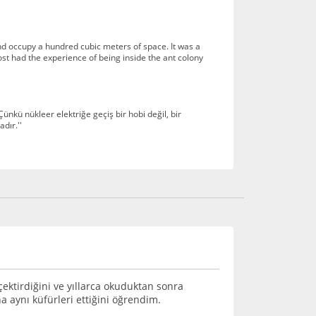
 and occupy a hundred cubic meters of space. It was a
st had the experience of being inside the ant colony
ünkü nükleer elektriğe geçiş bir hobi değil, bir
dır.''
ktirdiğini ve yıllarca okuduktan sonra
 aynı küfürleri ettiğini öğrendim.