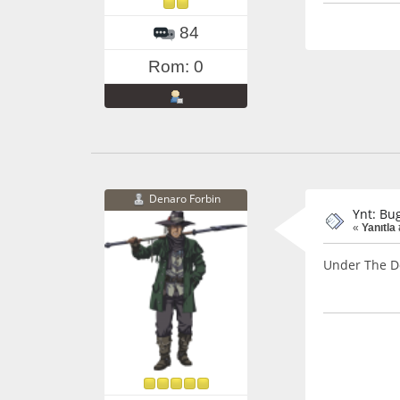
84
Rom: 0
Denaro Forbin
Ynt: Bu
«
Yanıtla
Under The Do