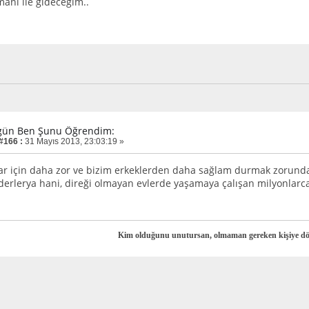
anı ile gideceğim..
gün Ben Şunu Öğrendim:
 #166 :
31 Mayıs 2013, 23:03:19 »
ar için daha zor ve bizim erkeklerden daha sağlam durmak zorun
 derlerya hani, direği olmayan evlerde yaşamaya çalışan milyonlarc
Kim olduğunu unutursan, olmaman gereken kişiye d