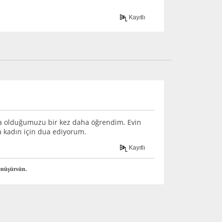
Kayıtlı
da olduğumuzu bir kez daha öğrendim. Evin
a kadın için dua ediyorum.
Kayıtlı
önüşürsün.