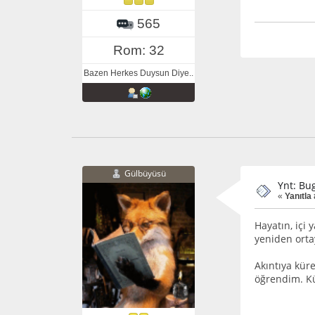
565
Rom: 32
Bazen Herkes Duysun Diye..
Gülbüyüsü
Ynt: Bu
«
Yanıtla
Hayatın, içi 
yeniden orta
Akıntıya kür
öğrendim. Kü