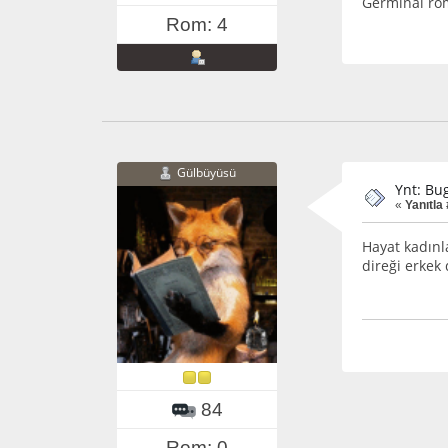
Germinal rom
Rom: 4
Gülbüyüsü
Ynt: Bu
«
Yanıtla
Hayat kadınl
direği erkek
84
Rom: 0