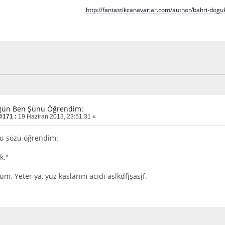
http://fantastikcanavarlar.com/author/bahri-dogu
gün Ben Şunu Öğrendim:
 #171 :
19 Haziran 2013, 23:51:31 »
u sözü öğrendim:
k."
m. Yeter ya, yüz kaslarım acıdı aslkdfjşasjf.