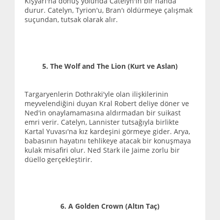
Kışyarı'na dönüş yolunda Catelyn'in bir handa
durur. Catelyn, Tyrion'u, Bran'ı öldürmeye çalışmak
suçundan, tutsak olarak alır.
5. The Wolf and The Lion (Kurt ve Aslan)
Targaryenlerin Dothraki'yle olan ilişkilerinin
meyvelendiğini duyan Kral Robert deliye döner ve
Ned'in onaylamamasına aldırmadan bir suikast
emri verir. Catelyn, Lannister tutsağıyla birlikte
Kartal Yuvası'na kız kardeşini görmeye gider. Arya,
babasının hayatını tehlikeye atacak bir konuşmaya
kulak misafiri olur. Ned Stark ile Jaime zorlu bir
düello gerçekleştirir.
6. A Golden Crown (Altın Taç)