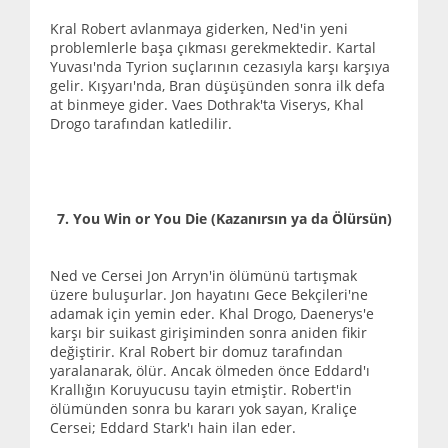
Kral Robert avlanmaya giderken, Ned'in yeni
problemlerle başa çıkması gerekmektedir. Kartal
Yuvası'nda Tyrion suçlarının cezasıyla karşı karşıya
gelir. Kışyarı'nda, Bran düşüşünden sonra ilk defa
at binmeye gider. Vaes Dothrak'ta Viserys, Khal
Drogo tarafından katledilir.
7. You Win or You Die (Kazanırsın ya da Ölürsün)
Ned ve Cersei Jon Arryn'in ölümünü tartışmak
üzere buluşurlar. Jon hayatını Gece Bekçileri'ne
adamak için yemin eder. Khal Drogo, Daenerys'e
karşı bir suikast girişiminden sonra aniden fikir
değiştirir. Kral Robert bir domuz tarafından
yaralanarak, ölür. Ancak ölmeden önce Eddard'ı
Krallığın Koruyucusu tayin etmiştir. Robert'in
ölümünden sonra bu kararı yok sayan, Kraliçe
Cersei; Eddard Stark'ı hain ilan eder.