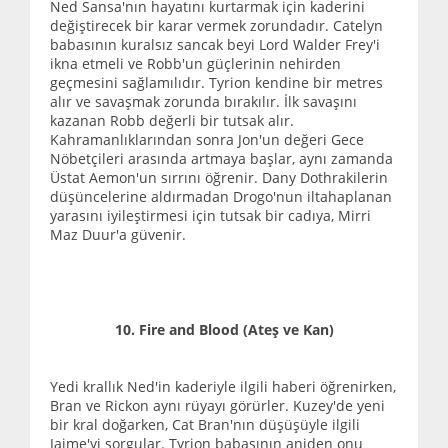
Ned Sansa'nın hayatını kurtarmak için kaderini
değiştirecek bir karar vermek zorundadır. Catelyn
babasının kuralsız sancak beyi Lord Walder Frey'i
ikna etmeli ve Robb'un güçlerinin nehirden
geçmesini sağlamılıdır. Tyrion kendine bir metres
alır ve savaşmak zorunda bırakılır. İlk savaşını
kazanan Robb değerli bir tutsak alır.
Kahramanlıklarından sonra Jon'un değeri Gece
Nöbetçileri arasında artmaya başlar, aynı zamanda
Üstat Aemon'un sırrını öğrenir. Dany Dothrakilerin
düşüncelerine aldırmadan Drogo'nun iltahaplanan
yarasını iyileştirmesi için tutsak bir cadıya, Mirri
Maz Duur'a güvenir.
10. Fire and Blood (Ateş ve Kan)
Yedi krallık Ned'in kaderiyle ilgili haberi öğrenirken,
Bran ve Rickon aynı rüyayı görürler. Kuzey'de yeni
bir kral doğarken, Cat Bran'nın düşüşüyle ilgili
Jaime'yi sorgular. Tyrion babasının aniden onu