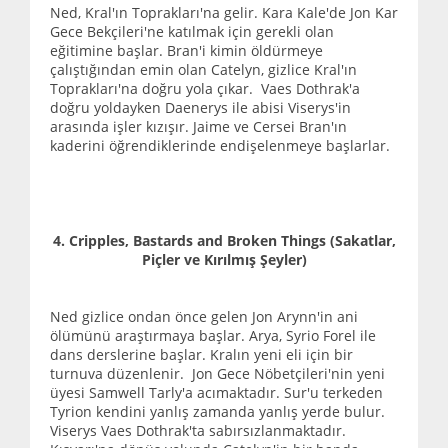
Ned, Kral'ın Toprakları'na gelir. Kara Kale'de Jon Kar
Gece Bekçileri'ne katılmak için gerekli olan
eğitimine başlar. Bran'i kimin öldürmeye
çalıştığından emin olan Catelyn, gizlice Kral'ın
Toprakları'na doğru yola çıkar. Vaes Dothrak'a
doğru yoldayken Daenerys ile abisi Viserys'in
arasında işler kızışır. Jaime ve Cersei Bran'ın
kaderini öğrendiklerinde endişelenmeye başlarlar.
4. Cripples, Bastards and Broken Things (Sakatlar,
Piçler ve Kırılmış Şeyler)
Ned gizlice ondan önce gelen Jon Arynn'in ani
ölümünü araştırmaya başlar. Arya, Syrio Forel ile
dans derslerine başlar. Kralın yeni eli için bir
turnuva düzenlenir. Jon Gece Nöbetçileri'nin yeni
üyesi Samwell Tarly'a acımaktadır. Sur'u terkeden
Tyrion kendini yanlış zamanda yanlış yerde bulur.
Viserys Vaes Dothrak'ta sabırsızlanmaktadır.