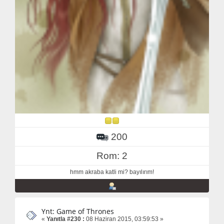
200
Rom: 2
hmm akraba katli mi? bayılırım!
Ynt: Game of Thrones
«
Yanıtla #230 :
08 Haziran 2015, 03:59:53 »