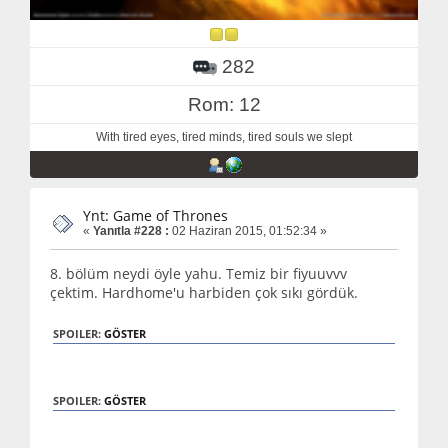
282
Rom: 12
With tired eyes, tired minds, tired souls we slept
Ynt: Game of Thrones
«
Yanıtla #228 :
02 Haziran 2015, 01:52:34 »
8. bölüm neydi öyle yahu. Temiz bir fiyuuvvv
çektim. Hardhome'u harbiden çok sıkı gördük.
SPOILER:
GÖSTER
SPOILER:
GÖSTER