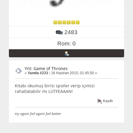
2483
Rom: 0
Ynt: Game of Thrones
«
Yanıtla #233 :
16 Haziran 2015, 01:45:50 »
Kitabı okumuş birisi spoiler verip içimizi
rahatlatabilir mi LÜTFEAAAN!
Kayıtlı
try again fail again fail better