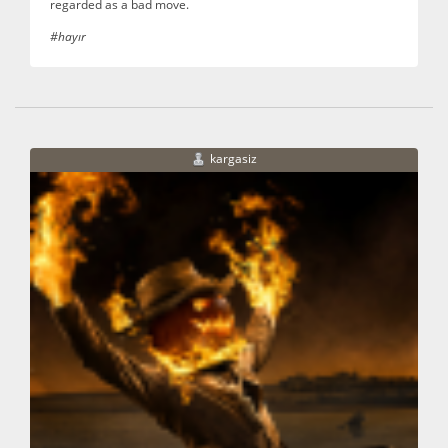
regarded as a bad move.
#hayır
kargasiz