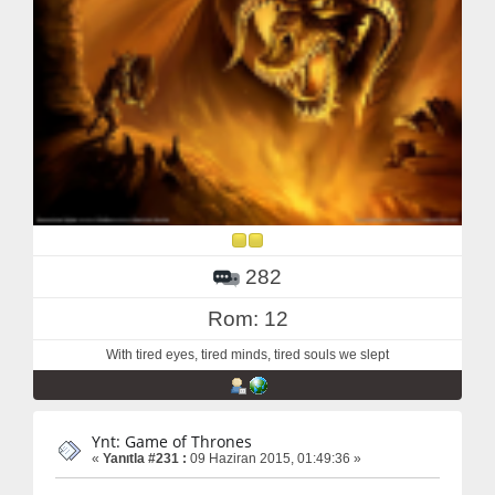
282
Rom: 12
With tired eyes, tired minds, tired souls we slept
Ynt: Game of Thrones
«
Yanıtla #231 :
09 Haziran 2015, 01:49:36 »