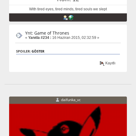
With tired eyes, tired minds, tired souls we slept
Ynt: Game of Thrones
«
Yanıtla #234 :
16 Haziran 2015, 02:32:59 »
SPOILER:
GÖSTER
Kayıtlı
daifunka_vc