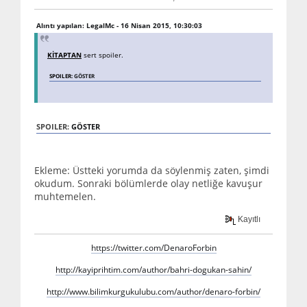
Alıntı yapılan: LegalMc - 16 Nisan 2015, 10:30:03
KİTAPTAN
sert spoiler.
SPOILER:
GÖSTER
SPOILER:
GÖSTER
Ekleme: Üstteki yorumda da söylenmiş zaten, şimdi
okudum. Sonraki bölümlerde olay netliğe kavuşur
muhtemelen.
Kayıtlı
https://twitter.com/DenaroForbin
http://kayiprihtim.com/author/bahri-dogukan-sahin/
http://www.bilimkurgukulubu.com/author/denaro-forbin/