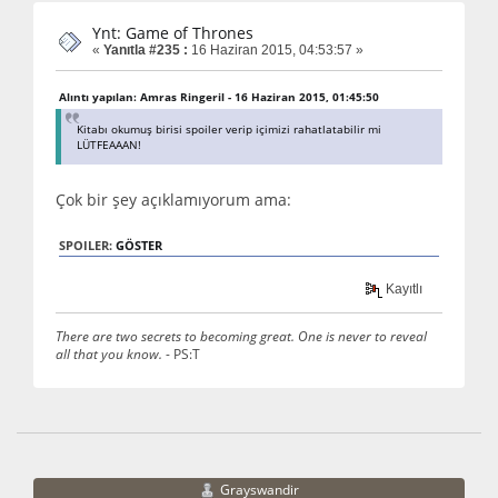
Ynt: Game of Thrones
«
Yanıtla #235 :
16 Haziran 2015, 04:53:57 »
Alıntı yapılan: Amras Ringeril - 16 Haziran 2015, 01:45:50
Kitabı okumuş birisi spoiler verip içimizi rahatlatabilir mi
LÜTFEAAAN!
Çok bir şey açıklamıyorum ama:
SPOILER:
GÖSTER
Kayıtlı
There are two secrets to becoming great. One is never to reveal
all that you know.
- PS:T
Grayswandir