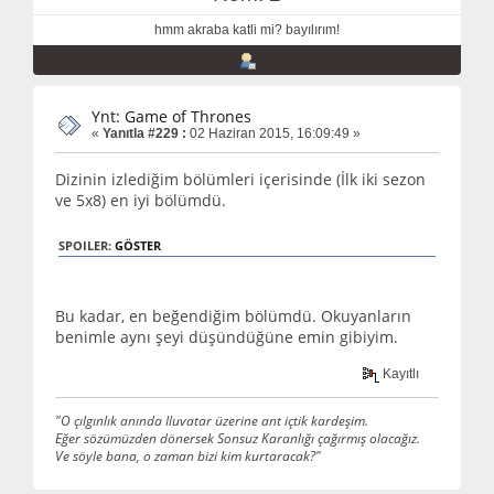
hmm akraba katli mi? bayılırım!
Ynt: Game of Thrones
«
Yanıtla #229 :
02 Haziran 2015, 16:09:49 »
Dizinin izlediğim bölümleri içerisinde (İlk iki sezon
ve 5x8) en iyi bölümdü.
SPOILER:
GÖSTER
Bu kadar, en beğendiğim bölümdü. Okuyanların
benimle aynı şeyi düşündüğüne emin gibiyim.
Kayıtlı
"O çılgınlık anında Iluvatar üzerine ant içtik kardeşim.
Eğer sözümüzden dönersek Sonsuz Karanlığı çağırmış olacağız.
Ve söyle bana, o zaman bizi kim kurtaracak?"