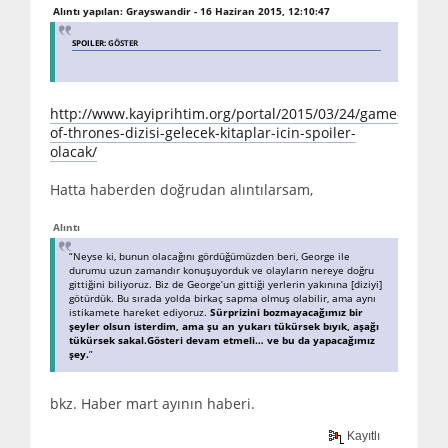
Alıntı yapılan: Grayswandir - 16 Haziran 2015, 12:10:47
SPOILER:
GÖSTER
http://www.kayiprihtim.org/portal/2015/03/24/game-
of-thrones-dizisi-gelecek-kitaplar-icin-spoiler-
olacak/
Hatta haberden doğrudan alıntılarsam,
Alıntı
“Neyse ki, bunun olacağını gördüğümüzden beri, George ile
durumu uzun zamandır konuşuyorduk ve olayların nereye doğru
gittiğini biliyoruz. Biz de George’un gittiği yerlerin yakınına [diziyi]
götürdük. Bu sırada yolda birkaç sapma olmuş olabilir, ama aynı
istikamete hareket ediyoruz.
Sürprizini bozmayacağımız bir
şeyler olsun isterdim, ama şu an yukarı tükürsek bıyık, aşağı
tükürsek sakal.Gösteri devam etmeli… ve bu da yapacağımız
şey.
”
bkz. Haber mart ayının haberi.
Kayıtlı