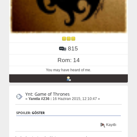
815
Rom: 14
You may have heard of me.
Ynt: Game of Thrones
«
Yanıtla #236 :
16 Haziran 2015, 12:10:47 »
SPOILER:
GÖSTER
Kayıtlı