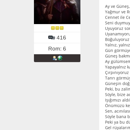
Ay ve Güneş,
Yağmur ve R
Cennet ile 
Seni duymuy
Uyuyoruz so
Uyanamıyoruz
416
Boğuluyoruz
Yalnız, yalnı
Rom: 6
Gün görmüyor
Güneş bakmı
Ay gülümsem
Yapayalnız ka
Çırpınıyoruz
Tanrı görmüy
Güneşin doğm
Peki, bu zali
Söyle, bize 
Işığımızı aldı
Önümüzü kest
Sen, acınılası
Söyle bana 
Peki ya bu d
Gel rüyalar