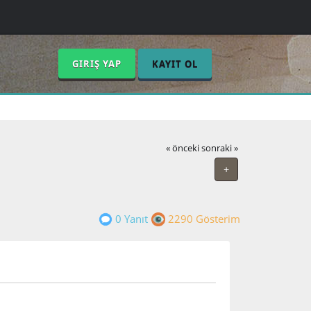
GIRIŞ YAP
KAYIT OL
« önceki
sonraki »
+
0 Yanıt
2290 Gösterim