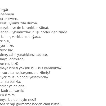
üzgâr,
Cehennem.
oruz evren.
nsuz uykumuzda dünya.
 ışıkta ve de karanlıkta kâinat.
 ebedi uykumuzdaki düşünceler denizinde.
z kalmış varlıklarız doğada.
 bizi,
yor bize,
iyor hiç.
lmış cahil yaratıklarız sadece.
 hayallerimizde.
or mu bizi?
aya niyeti yok mu bu ıssız karanlıkta?
m suratta ne, karşımıza dikilmiş?
acıyor musun ebedi yaşamında?
lar zorbalıkla.
iler yalanlarla.
 kudretli varlık,
ben kimim?
ünya, bu da neyin nesi?
ımda serap görmeme neden olan kutsal.