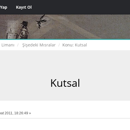
 Yap
Kayıt Ol
 Limanı
Şişedeki Mısralar
Konu:
Kutsal
Kutsal
at 2011, 18:26:49 »