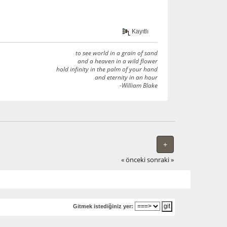
Kayıtlı
to see world in a grain of sand
and a heaven in a wild flower
hold infinity in the palm of your hand
and eternity in an hour
-William Blake
+
« önceki
sonraki »
Gitmek istediğiniz yer: