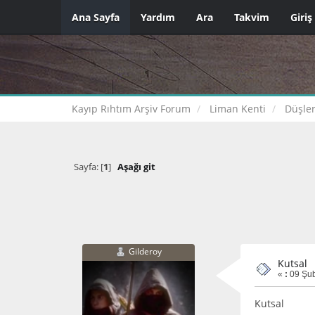
Ana Sayfa
Yardım
Ara
Takvim
Giriş
Kayıp Rıhtım Arşiv Forum
Liman Kenti
Düşler
Sayfa: [
1
]
Aşağı git
Gilderoy
Kutsal
«
:
09 Şub
Kutsal