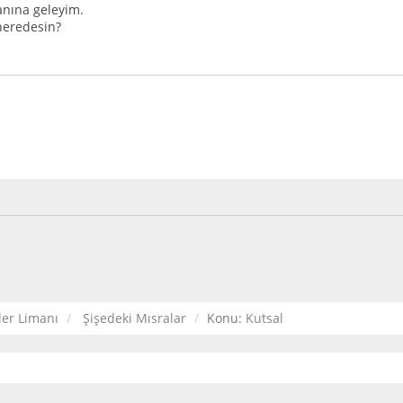
yanına geleyim.
neredesin?
ler Limanı
Şişedeki Mısralar
Konu:
Kutsal