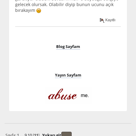
gelecek olursak. Olabilir diyip bunun ucunu açık
bırakayım
Kayıtlı
Blog Sayfam
Yayın Sayfam
Sayfa:
1
...
9
10
[
11
]
Yukarı git