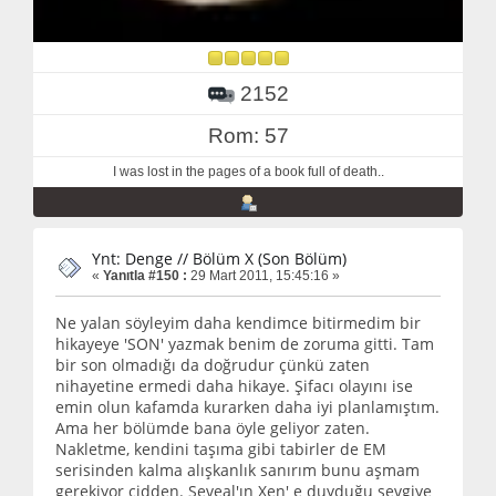
2152
Rom: 57
I was lost in the pages of a book full of death..
Ynt: Denge // Bölüm X (Son Bölüm)
«
Yanıtla #150 :
29 Mart 2011, 15:45:16 »
Ne yalan söyleyim daha kendimce bitirmedim bir
hikayeye 'SON' yazmak benim de zoruma gitti. Tam
bir son olmadığı da doğrudur çünkü zaten
nihayetine ermedi daha hikaye. Şifacı olayını ise
emin olun kafamda kurarken daha iyi planlamıştım.
Ama her bölümde bana öyle geliyor zaten.
Nakletme, kendini taşıma gibi tabirler de EM
serisinden kalma alışkanlık sanırım bunu aşmam
gerekiyor cidden. Seveal'ın Xen' e duyduğu sevgiye