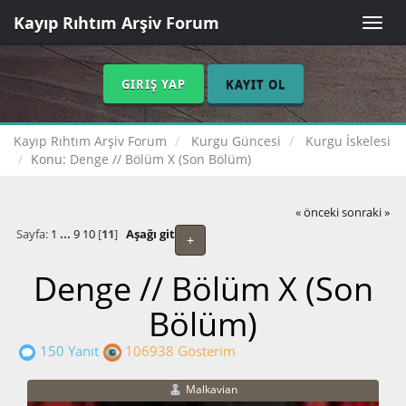
Kayıp Rıhtım Arşiv Forum
Toggle
naviga
GIRIŞ YAP
KAYIT OL
Kayıp Rıhtım Arşiv Forum
Kurgu Güncesi
Kurgu İskelesi
Konu:
Denge // Bölüm X (Son Bölüm)
« önceki
sonraki »
Sayfa:
1
...
9
10
[
11
]
Aşağı git
+
Denge // Bölüm X (Son
Bölüm)
150 Yanıt
106938 Gösterim
Malkavian