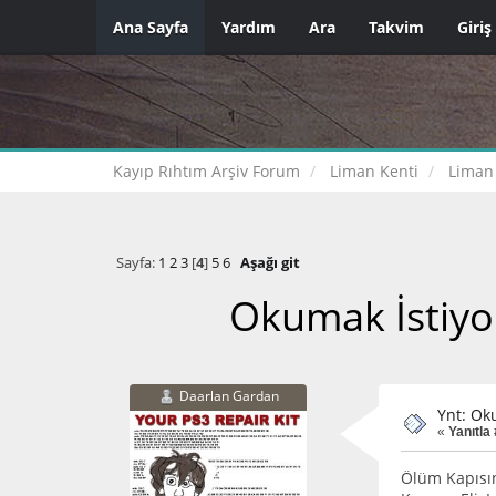
Ana Sayfa
Yardım
Ara
Takvim
Giriş
Kayıp Rıhtım Arşiv Forum
Liman Kenti
Liman
Sayfa:
1
2
3
[
4
]
5
6
Aşağı git
Okumak İstiyo
Daarlan Gardan
Ynt: Ok
«
Yanıtla 
Ölüm Kapısın