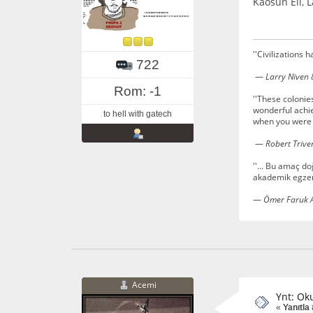
Kaosun Eli, 
''Civilizations 
722
—
Larry Niven &
Rom: -1
''These colonie
wonderful achie
to hell with gatech
when you were i
—
Robert Triver
''... Bu amaç d
akademik egzers
—
Ömer Faruk 
Acemi
Ynt: Ok
«
Yanıtla 