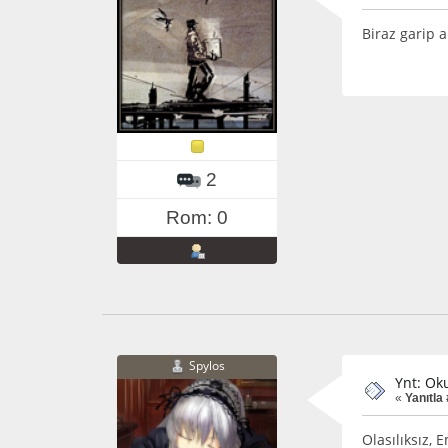
Biraz garip 
2
Rom: 0
Spylos
Ynt: Ok
«
Yanıtla 
Olasılıksız,