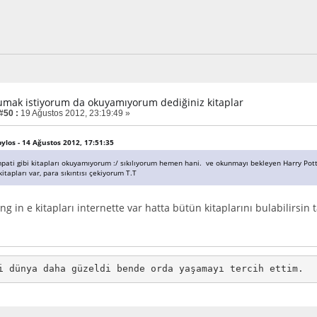
umak istiyorum da okuyamıyorum dediğiniz kitaplar
#50 :
19 Ağustos 2012, 23:19:49 »
pylos - 14 Ağustos 2012, 17:51:35
mpati gibi kitapları okuyamıyorum :/ sıkılıyorum hemen hani. ve okunmayı bekleyen Harry Potter
itapları var, para sıkıntısı çekiyorum T.T
ing in e kitapları internette var hatta bütün kitaplarını bulabilirsin 
i dünya daha güzeldi bende orda yaşamayı tercih ettim. 