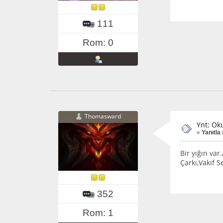
111
Rom: 0
Thomasward
Ynt: Ok
«
Yanıtla 
Bir yığın var
Çarkı,Vakıf S
352
Rom: 1