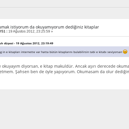
umak istiyorum da okuyamıyorum dediğiniz kitaplar
#51 :
19 Ağustos 2012, 23:25:59 »
nuh düşesi - 19 Ağustos 2012, 23:19:49
ng in e kitapları internette var hatta bütün kitaplarını bulabilirsin tabi e kitabı seviyorsan
e okuyayım diyorsan, e kitap makuldür. Ancak aşırı derecede okumak 
h etmem. Şahsen ben de öyle yapıyorum. Okumasam da olur dediğim