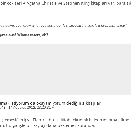
 bir çok seri + Agatha Christie ve Stephen King kitapları var, para sı
 you down, you know what you gotta do? Just keep swimming, just keep swimming."
 precious? What's taters, eh?
umak istiyorum da okuyamıyorum dediğiniz kitaplar
#48 :
14 Ağustos 2012, 23:20:31 »
Üçlemesi
(seri) ve
Elantris
bu iki kitabı okumak istiyorum ama elimde
. Bu gidişle bir kaç ay daha beklemek zorunda.