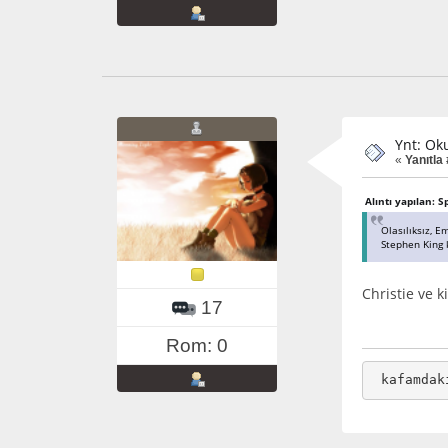
Ynt: Ok
«
Yanıtla 
Alıntı yapılan: S
Olasılıksız, E
Stephen King k
Christie ve k
17
Rom: 0
 kafamdak