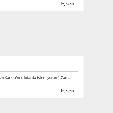
Kayıtlı
eşin Şarkısı'nı o kdarda istemiyorum) ,Zaman
Kayıtlı