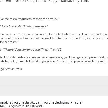
Labirentte ve son kitap Yedinci Kapıyı okumak istiyorum.
have the morality and ethics they can afford.''
 Jerry Pournelle, ''Lucifer's Hammer''
s in nature can reach at least two million individuals at a time, last for decades,
vement to see a fragment of this world captured all around you, so that you almo
n that room.''
s, ''Natural Selection and Social Theory'', p. 162
oğrultusunda nükleer santraller hedeflenecekse, yapılması gereken şeyler vardır. Ç
iz hiç değil, temel bilimlerden yaygın endüstriyel alt yapıya açılacak bir uygulama
Ağa Yarman 1993
umak istiyorum da okuyamıyorum dediğiniz kitaplar
#46 :
14 Ağustos 2012, 00:34:49 »