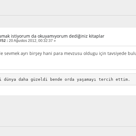
umak istiyorum da okuyamıyorum dediğiniz kitaplar
#52 :
20 Ağustos 2012, 00:32:37 »
de sevmek ayrı birşey hani para mevzusu oldugu için tavsiyede b
i dünya daha güzeldi bende orda yaşamayı tercih ettim. 