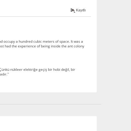
Kayıtlı
 and occupy a hundred cubic meters of space. It was a
st had the experience of being inside the ant colony
ünkü nükleer elektriğe geçiş bir hobi değil, bir
dır.''