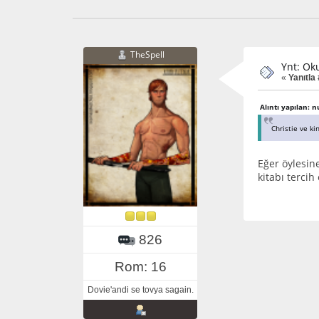
TheSpell
Ynt: Ok
«
Yanıtla 
Alıntı yapılan: 
Christie ve ki
Eğer öylesin
kitabı terci
826
Rom: 16
Dovie'andi se tovya sagain.