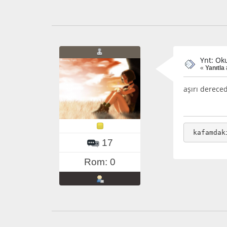
Ynt: Ok
«
Yanıtla 
aşırı derece
 kafamdak
17
Rom: 0