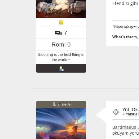
Efendisi gibi
"When life gets
7
What's taters,
Rom: 0
Sleeping is the best thing in
the world ~
sirdede
Ynt: Ok
«
Yanıtla 
Bartimaeus 
okuyamıyorum