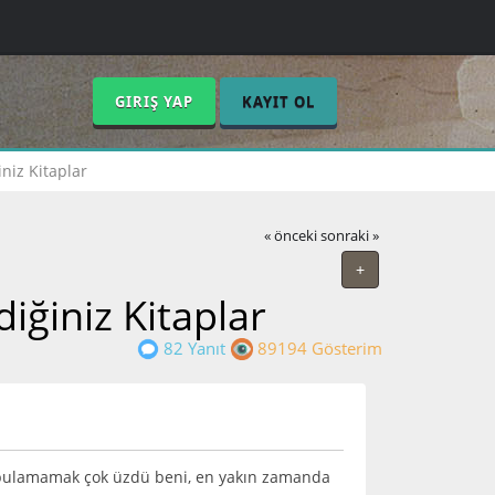
GIRIŞ YAP
KAYIT OL
iz Kitaplar
« önceki
sonraki »
+
ğiniz Kitaplar
82 Yanıt
89194 Gösterim
de bulamamak çok üzdü beni, en yakın zamanda