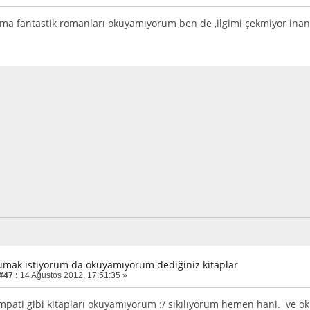
ama fantastik romanları okuyamıyorum ben de ,ilgimi çekmiyor inand
umak istiyorum da okuyamıyorum dediğiniz kitaplar
#47 :
14 Ağustos 2012, 17:51:35 »
 Empati gibi kitapları okuyamıyorum :/ sıkılıyorum hemen hani. ve o