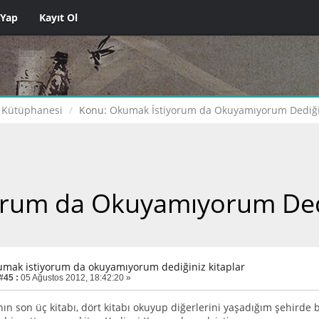
 Yap
Kayıt Ol
 Kütüphanesi
Konu:
Okumak İstiyorum da Okuyamıyorum Dediğin
rum da Okuyamıyorum Dedi
umak istiyorum da okuyamıyorum dediğiniz kitaplar
#45 :
05 Ağustos 2012, 18:42:20 »
ın son üç kitabı, dört kitabı okuyup diğerlerini yaşadığım şehir