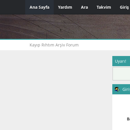
Ana Sayfa
Yardım
Ara
Takvim
Giriş
Kayıp Rıhtım Arşiv Forum
Uyarı!
Giri
B