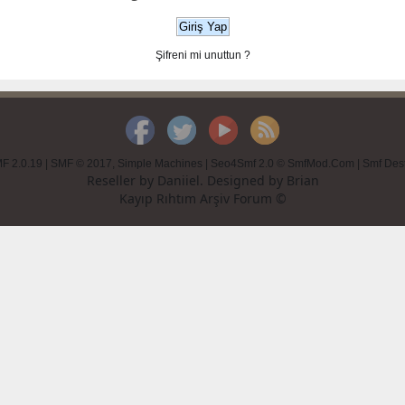
Şifreni mi unuttun ?
F 2.0.19
|
SMF © 2017
,
Simple Machines
|
Seo4Smf 2.0 © SmfMod.Com
|
Smf Des
Reseller by
Daniiel
. Designed by
Brian
Kayıp Rıhtım Arşiv Forum ©