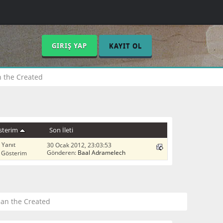
GIRIŞ YAP
KAYIT OL
 the Created
sterim
Son İleti
 Yanıt
30 Ocak 2012, 23:03:53
Gönderen:
Baal Adramelech
 Gösterim
an the Created