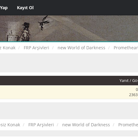
 Yap
Kayıt Ol
z Konak
FRP Arşivleri
new World of Darkness
Promethean
Yanıt
/
Gö
0
2363
psiz Konak
FRP Arşivleri
new World of Darkness
Promethe