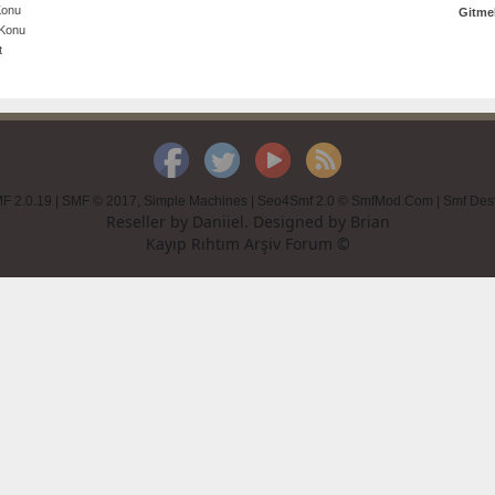
 Konu
Gitmek
 Konu
t
F 2.0.19
|
SMF © 2017
,
Simple Machines
|
Seo4Smf 2.0 © SmfMod.Com
|
Smf Des
Reseller by
Daniiel
. Designed by
Brian
Kayıp Rıhtım Arşiv Forum ©