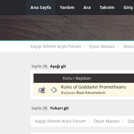
Ana Sayfa
Yardım
Ara
Takvim
Giriş
Kayıp Rıhtım Arşiv Forum
Oyun Masası
Dipsi
Sayfa: [
1
]
Aşağı git
Konu
/
Başlatan
Rules of Goddamn Prometheans
Başlatan
Baal Adramelech
Sayfa: [
1
]
Yukarı git
Kayıp Rıhtım Arşiv Forum
Oyun Masası
Di