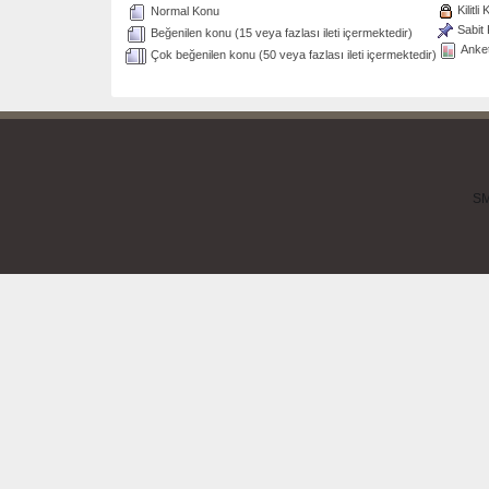
Kilitli
Normal Konu
Sabit
Beğenilen konu (15 veya fazlası ileti içermektedir)
Anke
Çok beğenilen konu (50 veya fazlası ileti içermektedir)
SM