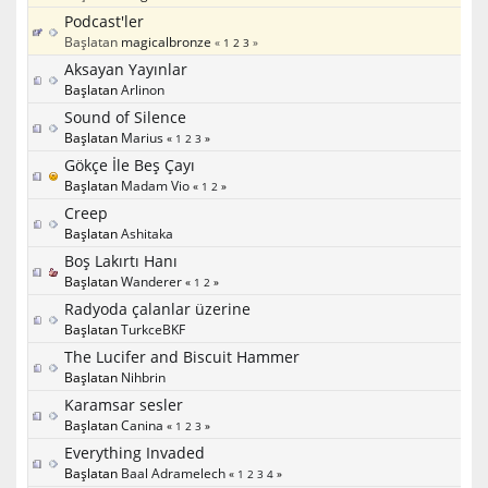
Podcast'ler
Başlatan
magicalbronze
«
1
2
3
»
Aksayan Yayınlar
Başlatan
Arlinon
Sound of Silence
Başlatan
Marius
«
1
2
3
»
Gökçe İle Beş Çayı
Başlatan
Madam Vio
«
1
2
»
Creep
Başlatan
Ashitaka
Boş Lakırtı Hanı
Başlatan
Wanderer
«
1
2
»
Radyoda çalanlar üzerine
Başlatan
TurkceBKF
The Lucifer and Biscuit Hammer
Başlatan
Nihbrin
Karamsar sesler
Başlatan
Canina
«
1
2
3
»
Everything Invaded
Başlatan
Baal Adramelech
«
1
2
3
4
»