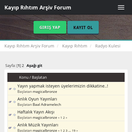
Kayıp Rıhtım Arşiv Forum
Toggle
naviga
GIRIŞ YAP
KAYIT OL
Kayıp Rıhtım Arşiv Forum
Kayıp Rıhtım
Radyo Kulesi
Sayfa: [
1
]
2
Aşağı git
Konu
/
Başlatan
Yayın yapmak isteyen üyelerimizin dikkatine..!
Başlatan
magicalbronze
Anlık Oyun Yayınları
Başlatan
Baal Adramelech
Haftalık Yayın Akışı
Başlatan
magicalbronze
«
1
2
»
Anlık Müzik Yayınları
Başlatan
magicalbronze
«
1
2
3
...
19
»