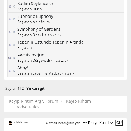
Kadim Söylenceler
Başlatan
Hurin
Euphoric Euphony
Başlatan
Maleficum
Symphony of Gardens
Başlatan
Black Helen
«
1
2
»
Tepenin Üstünde Tepenin Altında
Başlatan
Ágætis byrjun.
Başlatan
Dúrgonath
«
1
2
3
...
6
»
Ahoy!
Başlatan
Laughing Madcap
«
1
2
3
»
Sayfa: [
1
]
2
Yukarı git
Kayıp Rıhtım Arşiv Forum
Kayıp Rıhtım
Radyo Kulesi
Kilitli Konu
Gitmek istediğiniz yer: