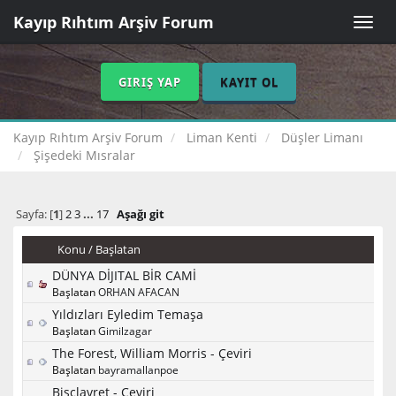
Kayıp Rıhtım Arşiv Forum
Toggle
naviga
GIRIŞ YAP
KAYIT OL
Kayıp Rıhtım Arşiv Forum
Liman Kenti
Düşler Limanı
Şişedeki Mısralar
Sayfa: [
1
]
2
3
...
17
Aşağı git
Konu
/
Başlatan
DÜNYA DİJITAL BİR CAMİ
Başlatan
ORHAN AFACAN
Yıldızları Eyledim Temaşa
Başlatan
Gimilzagar
The Forest, William Morris - Çeviri
Başlatan
bayramallanpoe
Bisclavret - Çeviri