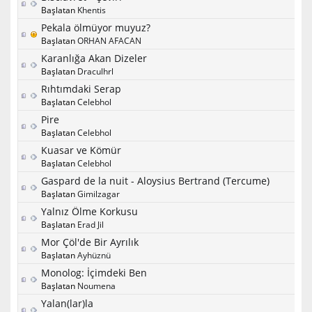
Başlatan
Khentis
Pekala ölmüyor muyuz?
Başlatan
ORHAN AFACAN
Karanlığa Akan Dizeler
Başlatan
Draculhrl
Rıhtımdaki Serap
Başlatan
Celebhol
Pire
Başlatan
Celebhol
Kuasar ve Kömür
Başlatan
Celebhol
Gaspard de la nuit - Aloysius Bertrand (Tercume)
Başlatan
Gimilzagar
Yalnız Ölme Korkusu
Başlatan
Erad Jil
Mor Çöl'de Bir Ayrılık
Başlatan
Ayhüznü
Monolog: İçimdeki Ben
Başlatan
Noumena
Yalan(lar)la