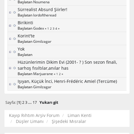
Başlatan
Noumena
Sürrealist Absurd Şiirler!
Başlatan
lordoftheread
Birikinti
Başlatan
Godex
«
1
2
3
4
»
Korint'te
Başlatan
Gimilzagar
Yok
Başlatan
Hüzünlerimin Dikim Evi (2001- ? ) Son sezon finali,
sarhoş fısıltılar,anılar has
Başlatan
Marjuarane
«
1
2
»
Işıyan, Küçük İnci, Henri-Frédéric Amiel (Tercüme)
Başlatan
Gimilzagar
Sayfa: [
1
]
2
3
...
17
Yukarı git
Kayıp Rıhtım Arşiv Forum
Liman Kenti
Düşler Limanı
Şişedeki Mısralar